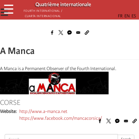
Aller
Quatrième internationale
☰
au
☰
Fourth International /
Cuarta Internacional
contenu
principal
A Manca
A Manca is a Permanent Observer of the Fourth International.
CORSE
Website
http://www.a-manca.net
https://www.facebook.com/mancacorsica/
Search