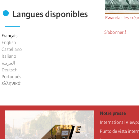
Langues disponibles
Rwanda : les créa
S'abonner à
Français
English
Castellano
Italiano
العربية
Deutsch
Português
ελληνικά
Notre presse
International Viewp
Punto de vista inter