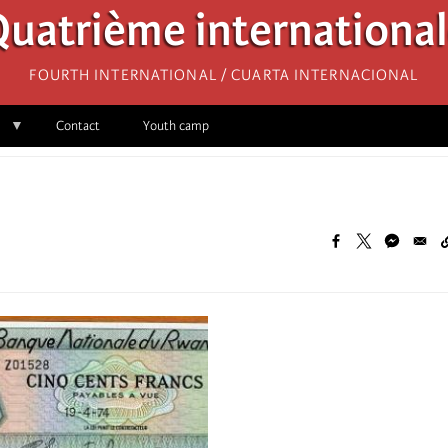
uatrième internationa
Fourth International / Cuarta Internacional
Contact
Youth camp