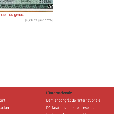
nciers du génocide
Jeudi 27 juin 2024
L’Internationale
oint
Dernier congrès de l’Internationale
nacional
Déclarations du bureau exécutif