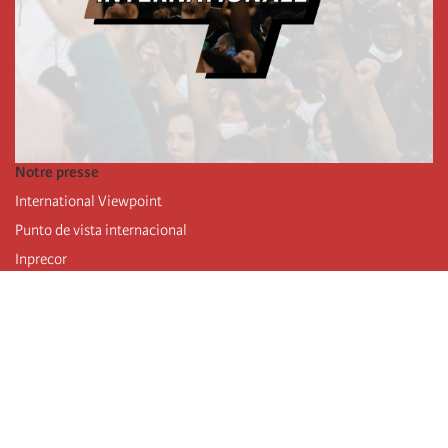
Notre presse
International Viewpoint
Punto de vista internacional
Inprecor
Facebook
Twitter
Mastodon
Telegram
L’Internationale
Dernier congrès de l’Internationale