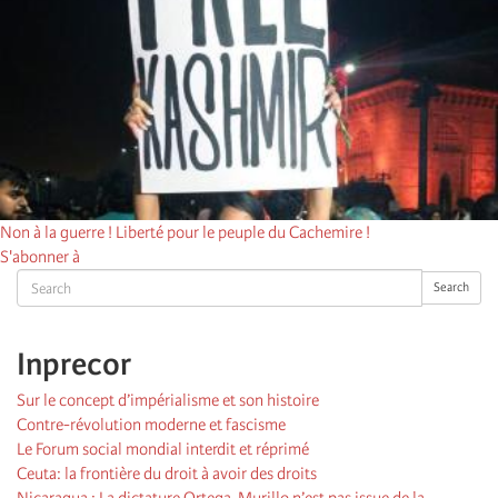
Non à la guerre ! Liberté pour le peuple du Cachemire !
S'abonner à
Search
Search
Inprecor
Sur le concept d’impérialisme et son histoire
Contre-révolution moderne et fascisme
Le Forum social mondial interdit et réprimé
Ceuta: la frontière du droit à avoir des droits