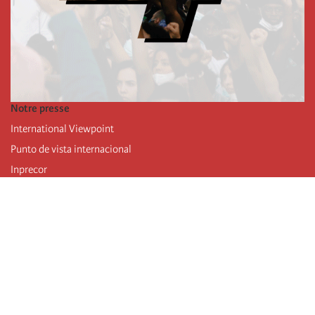
Notre presse
International Viewpoint
Punto de vista internacional
Inprecor
Facebook
Twitter
Mastodon
Telegram
L’Internationale
Dernier congrès de l’Internationale
Déclarations du bureau exécutif