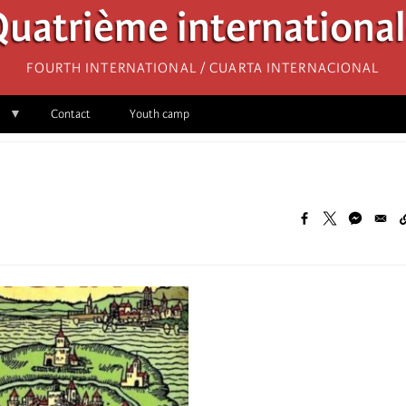
uatrième internationa
Fourth International / Cuarta Internacional
Contact
Youth camp