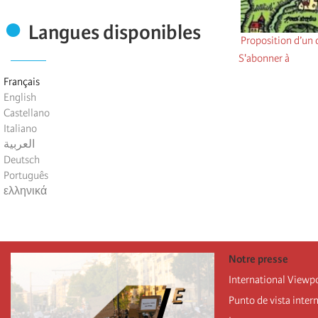
Langues disponibles
Proposition d’un 
S'abonner à
Français
English
Castellano
Italiano
العربية
Deutsch
Português
ελληνικά
Notre presse
International Viewp
Punto de vista inter