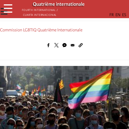
Aller
Quatrième internationale
☰
au
☰
Fourth International /
Cuarta Internacional
contenu
principal
Commission LGBTIQ Quatrième Internationale