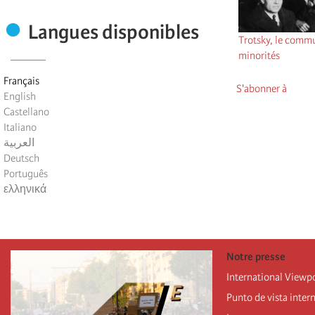
Langues disponibles
Trotsky, le comm
minorités
Français
S'abonner à
English
Castellano
Italiano
العربية
Deutsch
Português
ελληνικά
Notre presse
International Viewp
Punto de vista inter