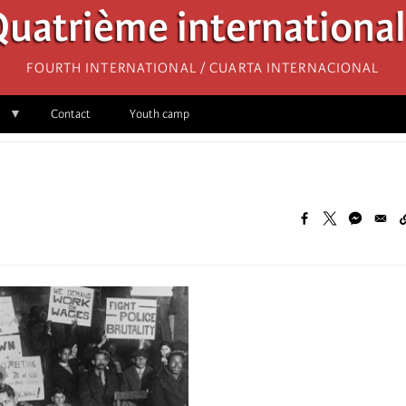
uatrième internationa
Fourth International / Cuarta Internacional
Contact
Youth camp