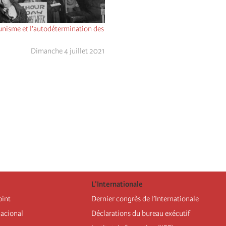
unisme et l’autodétermination des
Dimanche 4 juillet 2021
L’Internationale
oint
Dernier congrès de l’Internationale
nacional
Déclarations du bureau exécutif