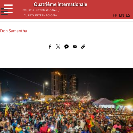
Aller
Quatrième internationale
☰
au
☰
Fourth International /
Cuarta Internacional
contenu
principal
Don Samantha