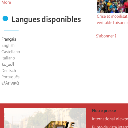
More
Crise et mobilisati
Langues disponibles
véritable foisonn
S'abonner à
Français
English
Castellano
Italiano
العربية
Deutsch
Português
ελληνικά
Notre presse
International Viewp
Punto de vista inter