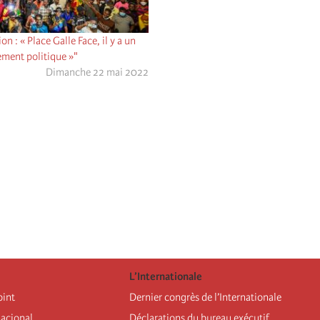
on : « Place Galle Face, il y a un
ement politique »"
Dimanche 22 mai 2022
L’Internationale
oint
Dernier congrès de l’Internationale
nacional
Déclarations du bureau exécutif