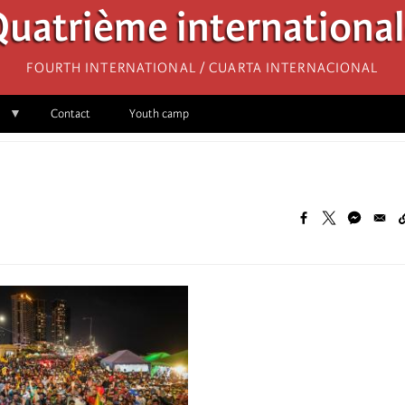
uatrième internationa
Fourth International / Cuarta Internacional
Contact
Youth camp