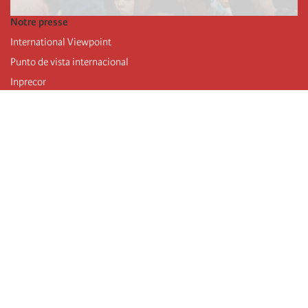
Notre presse
International Viewpoint
Punto de vista internacional
Inprecor
Facebook
Twitter
Mastodon
Telegram
L’Internationale
Dernier congrès de l’Internationale
Déclarations du bureau exécutif
Institut de formation (IIRE)
Jeunes
Auteurs
Vidéos
Flux RSS