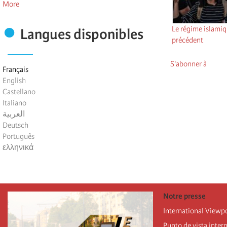
More
Le régime islamiq
Langues disponibles
précédent
S'abonner à
Français
English
Castellano
Italiano
العربية
Deutsch
Português
ελληνικά
Notre presse
International Viewp
Punto de vista inter