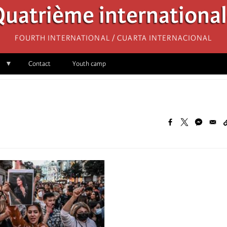
uatrième internationa
Fourth International / Cuarta Internacional
Contact
Youth camp