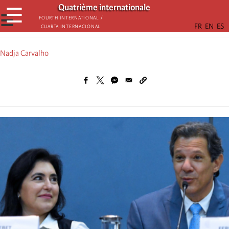
Aller
Quatrième internationale
☰
au
☰
Fourth International /
Cuarta Internacional
contenu
principal
Nadja Carvalho