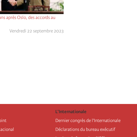
 ans après Oslo, des accords au
Vendredi 22 septembre 2023
L’Internationale
oint
Dernier congrès de l’Internationale
nacional
Déclarations du bureau exécutif