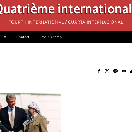
uatrième internationa
Fourth International / Cuarta Internacional
Contact
Youth camp