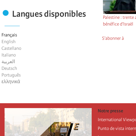
Langues disponibles
Palestine : trente
bénéfice d’Israël
Français
S'abonner à
English
Castellano
Italiano
العربية
Deutsch
Português
ελληνικά
Notre presse
International Viewp
Punto de vista inter