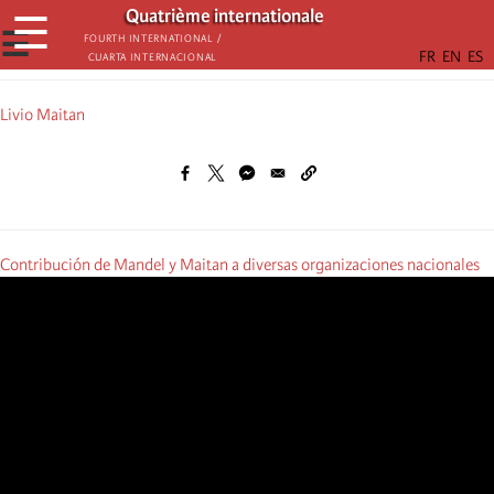
Aller
Quatrième internationale
☰
au
☰
Fourth International /
Cuarta Internacional
contenu
principal
Livio Maitan
Contribución de Mandel y Maitan a diversas organizaciones nacionales