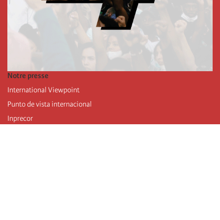
Notre presse
International Viewpoint
Punto de vista internacional
Inprecor
Facebook
Twitter
Mastodon
Telegram
L’Internationale
Dernier congrès de l’Internationale
Déclarations du bureau exécutif