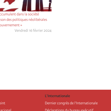
accumulent dans la société
ison des politiques néolibérales
gouvernement »
Vendredi 16 février 2024
L’Internationale
oint
Dernier congrès de l’Internationale
nacional
Déclarations du bureau exécutif