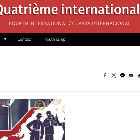
uatrième internationa
Fourth International / Cuarta Internacional
Contact
Youth camp