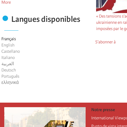
More
« Des tensions s’
Langues disponibles
ukrainienne en ra
imposées par le 
Français
S'abonner à
English
Castellano
Italiano
العربية
Deutsch
Português
ελληνικά
Notre presse
International Viewp
Punto de vista inter