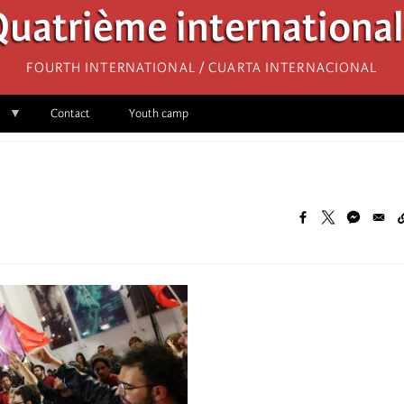
uatrième internationa
Fourth International / Cuarta Internacional
Contact
Youth camp