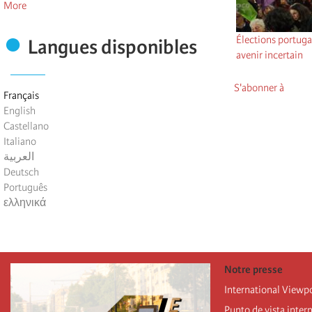
More
Élections portugai
Langues disponibles
avenir incertain
S'abonner à
Français
English
Castellano
Italiano
العربية
Deutsch
Português
ελληνικά
Notre presse
International Viewp
Punto de vista inter