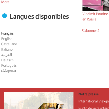
More
Vladimir Poutine 
Langues disponibles
en Russie
S'abonner à
Français
English
Castellano
Italiano
العربية
Deutsch
Português
ελληνικά
Notre presse
International Viewp
Punto de vista inter