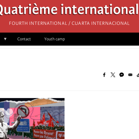
uatrième internationa
Fourth International / Cuarta Internacional
Contact
Youth camp