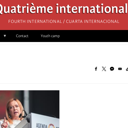
uatrième internationa
Fourth International / Cuarta Internacional
Contact
Youth camp