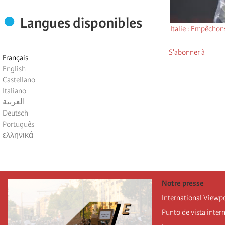
Langues disponibles
Italie : Empêchons
S'abonner à
Français
English
Castellano
Italiano
العربية
Deutsch
Português
ελληνικά
Notre presse
International Viewp
Punto de vista inter