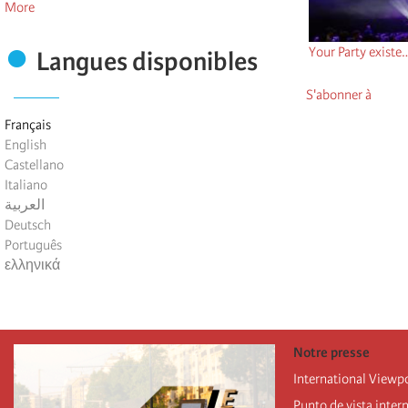
More
Your Party existe…
Langues disponibles
S'abonner à
Français
English
Castellano
Italiano
العربية
Deutsch
Português
ελληνικά
Notre presse
International Viewp
Punto de vista inter