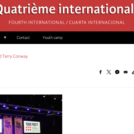
uatrième internationa
Fourth International / Cuarta Internacional
Contact
Youth camp
d Terry Conway