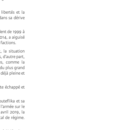
libertés et la
dans sa dérive
dent de 1999 à
014, a aiguisé
 factions.
, la situation
, d’autre part,
es, comme la
 du plus grand
déjà pleine et
ite échappé et
uteflika et sa
l’armée sur le
avril 2019, la
cal de régime.