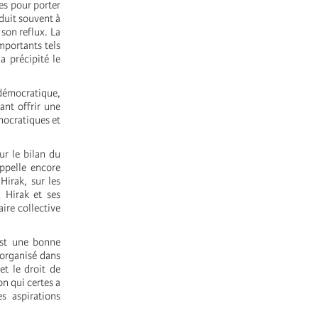
es pour porter
éduit souvent à
son reflux. La
mportants tels
a précipité le
 démocratique,
ant offrir une
émocratiques et
ur le bilan du
appelle encore
Hirak, sur les
 Hirak et ses
aire collective
st une bonne
 organisé dans
et le droit de
on qui certes a
s aspirations