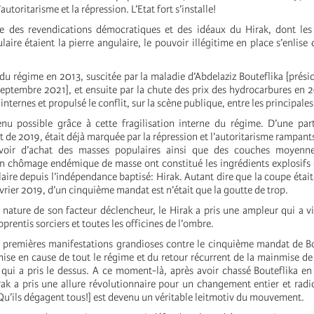
autoritarisme et la répression. L’Etat fort s’installe!
re des revendications démocratiques et des idéaux du Hirak, dont les 
aire étaient la pierre angulaire, le pouvoir illégitime en place s’enlise 
du régime en 2013, suscitée par la maladie d’Abdelaziz Bouteflika [prési
eptembre 2021], et ensuite par la chute des prix des hydrocarbures en 2
internes et propulsé le conflit, sur la scène publique, entre les principales
nu possible grâce à cette fragilisation interne du régime. D’une part
t de 2019, était déjà marquée par la répression et l’autoritarisme rampants
voir d’achat des masses populaires ainsi que des couches moyenn
un chômage endémique de masse ont constitué les ingrédients explosifs
re depuis l’indépendance baptisé: Hirak. Autant dire que la coupe était 
évrier 2019, d’un cinquième mandat est n’était que la goutte de trop.
a nature de son facteur déclencheur, le Hirak a pris une ampleur qui a v
prentis sorciers et toutes les officines de l’ombre.
es premières manifestations grandioses contre le cinquième mandat de Bo
emise en cause de tout le régime et du retour récurrent de la mainmise de 
 qui a pris le dessus. A ce moment-là, après avoir chassé Bouteflika en 
k a pris une allure révolutionnaire pour un changement entier et radi
u’ils dégagent tous!] est devenu un véritable leitmotiv du mouvement.