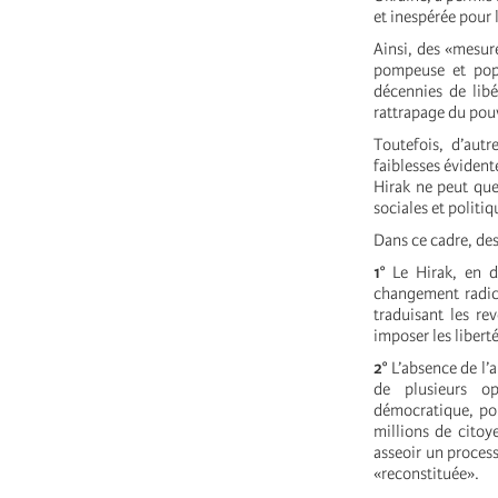
et inespérée pour 
Ainsi, des «mesur
pompeuse et popu
décennies de libé
rattrapage du pouv
Toutefois, d’autr
faiblesses évident
Hirak ne peut que 
sociales et politi
Dans ce cadre, des
1°
Le Hirak, en dé
changement radica
traduisant les re
imposer les liberté
2°
L’absence de l’a
de plusieurs op
démocratique, pop
millions de citoy
asseoir un proces
«reconstituée».