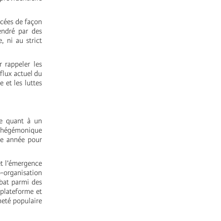
ncées de façon
endré par des
 ni au strict
r rappeler les
flux actuel du
 et les luttes
ée quant à un
et hégémonique
ne année pour
et l’émergence
organisation
ébat parmi des
 plateforme et
neté populaire