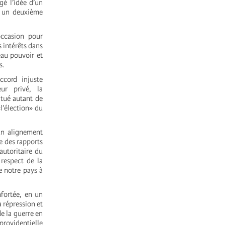
gé l’idée d’un
t un deuxième
occasion pour
 intérêts dans
eau pouvoir et
s.
ccord injuste
ur privé, la
itué autant de
l’élection» du
 un alignement
le des rapports
autoritaire du
 respect de la
e notre pays à
nfortée, en un
 répression et
e la guerre en
 providentielle