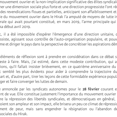
mouvement ouvrier et la non-implication significative des élites syndical
nner une dimension sociale plus forte et une direction progressiste l’ont r
es revendications floues et partielles, anticipant son affaiblissement et 
e du mouvement ouvrier dans le Hirak l’a amputé de moyens de lutte i
rale qui avait pourtant constitué, en mars 2019, l’arme principale qui 
ka début avril 2019.
 il a été impossible d’espérer l’émergence d’une direction unitaire,
ssiste, agissant sous contrôle de l’auto-organisation populaire, et pouv
ime et diriger le pays dans la perspective de concrétiser les aspirations d
s éléments de réflexion sont à prendre en considération dans ce débat s
reste à faire. Mais, j’ai estimé, dans cette modeste contribution, qui 
ions, qu’il fallait insister brièvement, en ce quatrième anniversaire du 
t semblé les plus évidents pour aider à comprendre la trajectoire du
part et, d’autre part, tirer les leçons de cette formidable expérience popul
er et faire converger les luttes de demain.
e annoncée par les syndicats autonomes pour le
28 février
courant e
int de vue. Elle constitue justement l’importance du mouvement ouvrier
tre la répression des libertés syndicales, et démocratiques en général, 
oient son ampleur et son impact, elle brisera un peu ce climat de répressi
iment de peur, mais sans engendrer la résignation ou l’abandon de
sociales du Hirak.