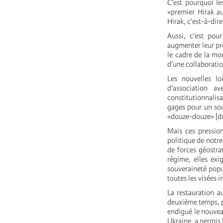
C’est pourquoi le
«premier Hirak a
Hirak, c’est-à-dir
Aussi, c’est pour
augmenter leur pre
le cadre de la mo
d’une collaborat
Les nouvelles lo
d’association a
constitutionnalisa
gages pour un sou
«douze-douze» [d
Mais ces pression
politique de notre
de forces géostrat
régime, elles exi
souveraineté popul
toutes les visées i
La restauration a
deuxième temps, pa
endigué le nouveau
Ukraine, a permis l