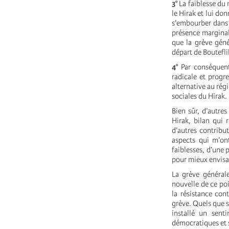
3°
La faiblesse du 
le Hirak et lui do
s’embourber dans d
présence marginal
que la grève géné
départ de Boutefli
4°
Par conséquent,
radicale et progre
alternative au rég
sociales du Hirak.
Bien sûr, d’autre
Hirak, bilan qui 
d’autres contribut
aspects qui m’on
faiblesses, d’une 
pour mieux envisag
La grève général
nouvelle de ce po
la résistance con
grève. Quels que s
installé un sent
démocratiques et 