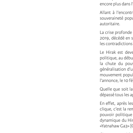
encore plus dans l’
Allant à l’encont
souveraineté popul
autoritaire.
La crise profonde 
2019, décédé en s
les contradictions 
Le Hirak est deve
politique, au débu
la chute du pou
généralisation d’
mouvement populai
l’annonce, le 10 f
Quelle que soit l
dépassé tous les ap
En effet, après l
clique, c’est la r
pouvoir politique
dynamique du Hira
«Yatnahaw Ga3» [Q