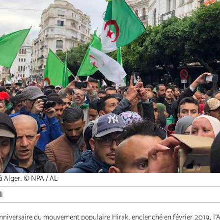
 Alger. © NPA / AL
i
nniversaire du mouvement populaire Hirak, enclenché en février 2019, l’