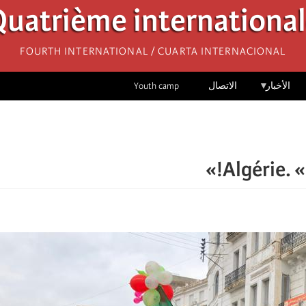
uatrième internationa
Fourth International / Cuarta Internacional
الأخبار
الاتصال
Youth camp
Algérie. «