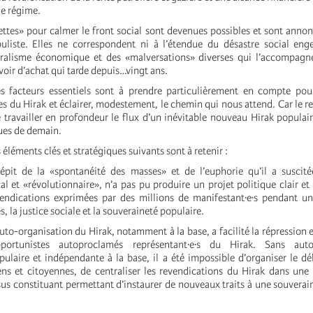
le régime.
ettes» pour calmer le front social sont devenues possibles et sont anno
liste. Elles ne correspondent ni à l’étendue du désastre social eng
ralisme économique et des «malversations» diverses qui l’accompagne,
oir d’achat qui tarde depuis…vingt ans.
es facteurs essentiels sont à prendre particulièrement en compte pou
es du Hirak et éclairer, modestement, le chemin qui nous attend. Car le re
travailler en profondeur le flux d’un inévitable nouveau Hirak populaire
ques de demain.
 éléments clés et stratégiques suivants sont à retenir :
pit de la «spontanéité des masses» et de l’euphorie qu’il a suscit
l et «révolutionnaire», n’a pas pu produire un projet politique clair 
vendications exprimées par des millions de manifestant·e·s pendant u
s, la justice sociale et la souveraineté populaire.
uto-organisation du Hirak, notamment à la base, a facilité la répression 
portunistes autoproclamés représentant·e·s du Hirak. Sans auto-
ulaire et indépendante à la base, il a été impossible d’organiser le d
ens et citoyennes, de centraliser les revendications du Hirak dans une
sus constituant permettant d’instaurer de nouveaux traits à une souverai