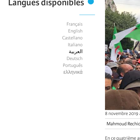
Langues disponibles
Français
English
Castellano
Italiano
العربية
Deutsch
Português
ελληνικά
8 novembre 2019 à
Mahmoud Rechid
En ce quatrième a