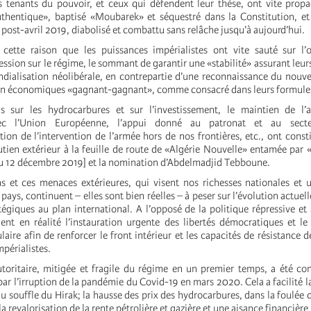
s tenants du pouvoir, et ceux qui défendent leur thèse, ont vite propa
uthentique», baptisé «Moubarek» et séquestré dans la Constitution, e
e post-avril 2019, diabolisé et combattu sans relâche jusqu’à aujourd’hui.
 cette raison que les puissances impérialistes ont vite sauté sur l’
ssion sur le régime, le sommant de garantir une «stabilité» assurant leurs
ndialisation néolibérale, en contrepartie d’une reconnaissance du nouv
ion économiques «gagnant-gagnant», comme consacré dans leurs formule
is sur les hydrocarbures et sur l’investissement, le maintien de l’a
vec l’Union Européenne, l’appui donné au patronat et au secte
tion de l’intervention de l’armée hors de nos frontières, etc., ont const
tien extérieur à la feuille de route de «Algérie Nouvelle» entamée par «
u 12 décembre 2019] et la nomination d’Abdelmadjid Tebboune.
s et ces menaces extérieures, qui visent nos richesses nationales et
 pays, continuent – elles sont bien réelles – à peser sur l’évolution actuel
égiques au plan international. A l’opposé de la politique répressive et 
gent en réalité l’instauration urgente des libertés démocratiques et le
aire afin de renforcer le front intérieur et les capacités de résistance d
mpérialistes.
utoritaire, mitigée et fragile du régime en un premier temps, a été co
r l’irruption de la pandémie du Covid-19 en mars 2020. Cela a facilité la
 souffle du Hirak; la hausse des prix des hydrocarbures, dans la foulée d
a revalorisation de la rente pétrolière et gazière et une aisance financière