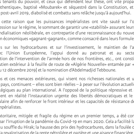
s tenants du pouvoir, et ceux qui défendent leur thèse, ont vite propa
uthentique», baptisé «Moubarek» et séquestré dans la Constitution, e
e post-avril 2019, diabolisé et combattu sans relâche jusqu’à aujourd’hui.
 cette raison que les puissances impérialistes ont vite sauté sur l’
ssion sur le régime, le sommant de garantir une «stabilité» assurant leurs
ndialisation néolibérale, en contrepartie d’une reconnaissance du nouv
ion économiques «gagnant-gagnant», comme consacré dans leurs formule
is sur les hydrocarbures et sur l’investissement, le maintien de l’a
vec l’Union Européenne, l’appui donné au patronat et au secte
tion de l’intervention de l’armée hors de nos frontières, etc., ont const
tien extérieur à la feuille de route de «Algérie Nouvelle» entamée par «
u 12 décembre 2019] et la nomination d’Abdelmadjid Tebboune.
s et ces menaces extérieures, qui visent nos richesses nationales et
 pays, continuent – elles sont bien réelles – à peser sur l’évolution actuel
égiques au plan international. A l’opposé de la politique répressive et 
gent en réalité l’instauration urgente des libertés démocratiques et le
aire afin de renforcer le front intérieur et les capacités de résistance d
mpérialistes.
utoritaire, mitigée et fragile du régime en un premier temps, a été co
r l’irruption de la pandémie du Covid-19 en mars 2020. Cela a facilité la
 souffle du Hirak; la hausse des prix des hydrocarbures, dans la foulée d
a revalorisation de la rente pétrolière et gazière et une aisance financière