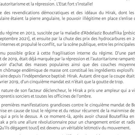
autoritarisme et la répression. L’Etat fort s’installe!
re des revendications démocratiques et des idéaux du Hirak, dont les 
aire étaient la pierre angulaire, le pouvoir illégitime en place s’enlise 
du régime en 2013, suscitée par la maladie d’Abdelaziz Bouteflika [prési
eptembre 2021], et ensuite par la chute des prix des hydrocarbures en 2
internes et propulsé le conflit, sur la scène publique, entre les principales
nu possible grâce à cette fragilisation interne du régime. D’une part
t de 2019, était déjà marquée par la répression et l’autoritarisme rampants
voir d’achat des masses populaires ainsi que des couches moyenn
un chômage endémique de masse ont constitué les ingrédients explosifs
re depuis l’indépendance baptisé: Hirak. Autant dire que la coupe était 
évrier 2019, d’un cinquième mandat est n’était que la goutte de trop.
a nature de son facteur déclencheur, le Hirak a pris une ampleur qui a v
prentis sorciers et toutes les officines de l’ombre.
es premières manifestations grandioses contre le cinquième mandat de Bo
emise en cause de tout le régime et du retour récurrent de la mainmise de 
 qui a pris le dessus. A ce moment-là, après avoir chassé Bouteflika en 
k a pris une allure révolutionnaire pour un changement entier et radi
u’ils dégagent tous!] est devenu un véritable leitmotiv du mouvement.