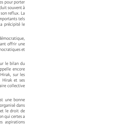
es pour porter
éduit souvent à
son reflux. La
mportants tels
a précipité le
 démocratique,
ant offrir une
émocratiques et
ur le bilan du
appelle encore
Hirak, sur les
 Hirak et ses
aire collective
st une bonne
 organisé dans
et le droit de
on qui certes a
s aspirations