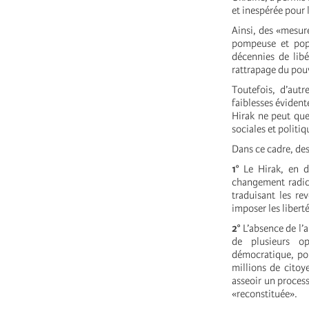
et inespérée pour 
Ainsi, des «mesur
pompeuse et popu
décennies de libé
rattrapage du pouv
Toutefois, d’autr
faiblesses évident
Hirak ne peut que 
sociales et politi
Dans ce cadre, des
1°
Le Hirak, en dé
changement radica
traduisant les re
imposer les liberté
2°
L’absence de l’a
de plusieurs op
démocratique, pop
millions de citoy
asseoir un proces
«reconstituée».