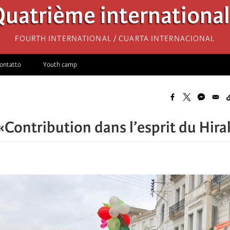
uatrième internationa
Fourth International / Cuarta Internacional
ontatto
Youth camp
 «Contribution dans l’esprit du Hira