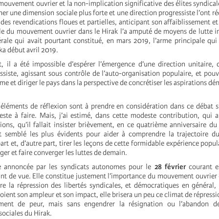
mouvement ouvrier et la non-implication significative des élites syndical
nner une dimension sociale plus forte et une direction progressiste l’ont r
es revendications floues et partielles, anticipant son affaiblissement et 
e du mouvement ouvrier dans le Hirak l’a amputé de moyens de lutte i
rale qui avait pourtant constitué, en mars 2019, l’arme principale qui 
ka début avril 2019.
 il a été impossible d’espérer l’émergence d’une direction unitaire,
ssiste, agissant sous contrôle de l’auto-organisation populaire, et pouv
ime et diriger le pays dans la perspective de concrétiser les aspirations d
s éléments de réflexion sont à prendre en considération dans ce débat s
reste à faire. Mais, j’ai estimé, dans cette modeste contribution, qui 
ions, qu’il fallait insister brièvement, en ce quatrième anniversaire du 
t semblé les plus évidents pour aider à comprendre la trajectoire du
part et, d’autre part, tirer les leçons de cette formidable expérience popul
er et faire converger les luttes de demain.
e annoncée par les syndicats autonomes pour le
28 février
courant e
int de vue. Elle constitue justement l’importance du mouvement ouvrier
tre la répression des libertés syndicales, et démocratiques en général, 
oient son ampleur et son impact, elle brisera un peu ce climat de répressi
iment de peur, mais sans engendrer la résignation ou l’abandon de
sociales du Hirak.