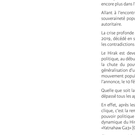
encore plus dans l’
Allant à l’encont
souveraineté popul
autoritaire.
La crise profonde 
2019, décédé en s
les contradictions 
Le Hirak est deve
politique, au débu
la chute du pou
généralisation d’
mouvement populai
l’annonce, le 10 f
Quelle que soit l
dépassé tous les ap
En effet, après l
clique, c’est la r
pouvoir politique
dynamique du Hira
«Yatnahaw Ga3» [Q