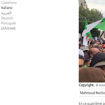
Castellano
Italiano
العربية
Deutsch
Português
ελληνικά
Copyright
8 nov
Mahmoud Rechid
En ce quatrième a