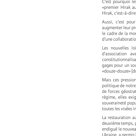
C’est pourquoi le
«premier Hirak a
Hirak, c’est-à-dir
Aussi, c’est pour
augmenter leur pre
le cadre de la mo
d’une collaborat
Les nouvelles lo
d’association a
constitutionnalisa
gages pour un sou
«douze-douze» [d
Mais ces pression
politique de notre
de forces géostrat
régime, elles exi
souveraineté popul
toutes les visées i
La restauration a
deuxième temps, pa
endigué le nouveau
Ukraine, a permis l