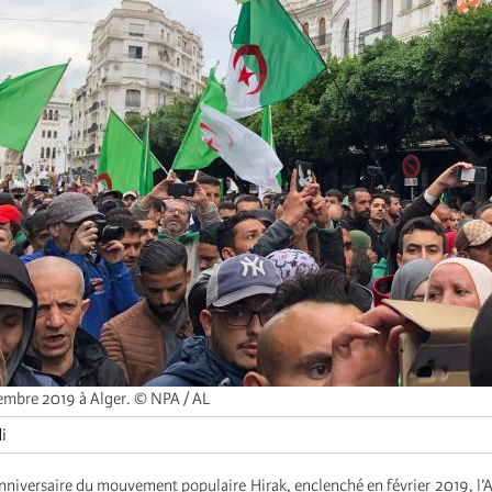
embre 2019 à Alger. © NPA / AL
i
nniversaire du mouvement populaire Hirak, enclenché en février 2019, l’