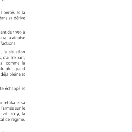
libertés et la
dans sa dérive
dent de 1999 à
014, a aiguisé
 factions.
, la situation
, d’autre part,
es, comme la
 du plus grand
déjà pleine et
ite échappé et
uteflika et sa
l’armée sur le
avril 2019, la
cal de régime.