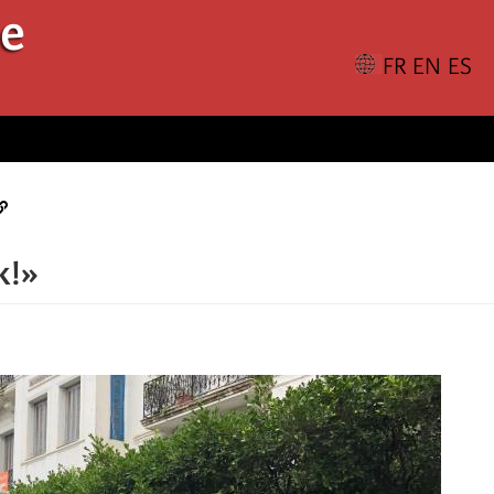
le
k!»