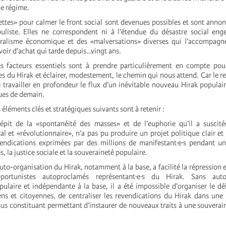
le régime.
ettes» pour calmer le front social sont devenues possibles et sont anno
liste. Elles ne correspondent ni à l’étendue du désastre social eng
ralisme économique et des «malversations» diverses qui l’accompagne,
oir d’achat qui tarde depuis…vingt ans.
es facteurs essentiels sont à prendre particulièrement en compte pou
es du Hirak et éclairer, modestement, le chemin qui nous attend. Car le re
travailler en profondeur le flux d’un inévitable nouveau Hirak populaire
ques de demain.
 éléments clés et stratégiques suivants sont à retenir :
pit de la «spontanéité des masses» et de l’euphorie qu’il a suscit
l et «révolutionnaire», n’a pas pu produire un projet politique clair 
vendications exprimées par des millions de manifestant·e·s pendant u
s, la justice sociale et la souveraineté populaire.
uto-organisation du Hirak, notamment à la base, a facilité la répression 
portunistes autoproclamés représentant·e·s du Hirak. Sans auto-
ulaire et indépendante à la base, il a été impossible d’organiser le d
ens et citoyennes, de centraliser les revendications du Hirak dans une
sus constituant permettant d’instaurer de nouveaux traits à une souverai