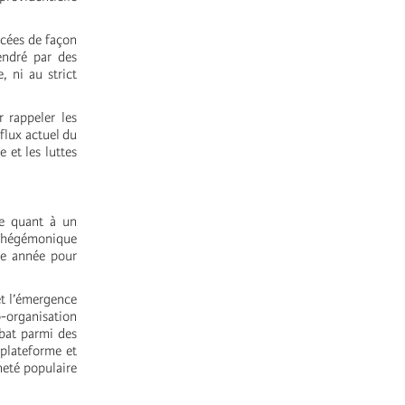
ncées de façon
endré par des
 ni au strict
r rappeler les
flux actuel du
 et les luttes
ée quant à un
et hégémonique
ne année pour
et l’émergence
organisation
ébat parmi des
 plateforme et
neté populaire