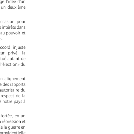
gé l’idée d’un
t un deuxième
occasion pour
 intérêts dans
eau pouvoir et
s.
ccord injuste
ur privé, la
itué autant de
l’élection» du
 un alignement
le des rapports
autoritaire du
 respect de la
e notre pays à
nfortée, en un
 répression et
e la guerre en
 providentielle