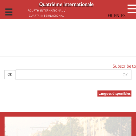
تجاوز
Quatrième internationale
إلى
☰
Fourth International /
Cuarta Internacional
المحتوى
الرئيسي
Subscribe to
OK
OK
Langues disponibles