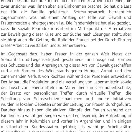
Bereich beschränkt und konnten nicht mehr einer Arbeit nachgehen, die
zwar unsicher war, ihnen aber ein Einkommen brachte. So hat die Last
der für die Familie geleisteten Betreuungsarbeit beträchtlich
zugenommen, was mit einem Anstieg der Fälle von Gewalt und
Frauenmorden einhergegangen ist. Die Pandemiekrise hat also gezeigt,
dass die soziale Reproduktionsarbeit im Mittelpunkt der Alternativen
zur Bewältigung dieser Krise und zur Suche nach Lösungen steht, aber
sie birgt auch die Gefahr, die Rolle der Frauen bei der Durchführung
dieser Arbeit zu verstärken und zu zementieren.
Im Gegensatz dazu haben Frauen in der ganzen Welt Netze der
Solidarität und Gegenseitigkeit geschmiedet und ausgebaut, Formen
des Schutzes und der Anprangerung dieser Art von Gewalt geschaffen
und auch Formen des Widerstands gegen Hunger, Armut und den
zunehmenden Verlust von Rechten während der Pandemie entwickelt.
Der Anbau, die Produktion und die Verteilung von Lebensmitteln sowie
der Tausch von Lebensmitteln und Materialien zum Gesundheitsschutz,
der Ersatz von persönlichen Treffen durch virtuelle Treffen, die
Schaffung von Selbstschutzmechanismen und andere Initiativen
wurden in lokalen Gebieten unter der Leitung von Frauen durchgeführt.
Darüber hinaus haben die aktiven Kämpfe der Frauen während der
Pandemie zu wichtigen Siegen wie der Legalisierung der Abtreibung in
diesem Jahr in Kolumbien und vorher in Argentinien und in einigen
mexikanischen Bundesstaaten geführt; als wichtige Arbeitskräfte