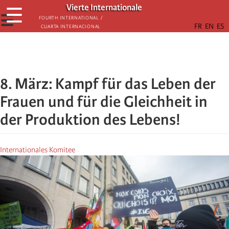
Skip
Vierte Internationale
☰
to
☰
Fourth International /
Cuarta Internacional
main
content
8. März: Kampf für das Leben der
Frauen und für die Gleichheit in
der Produktion des Lebens!
Internationales Komitee