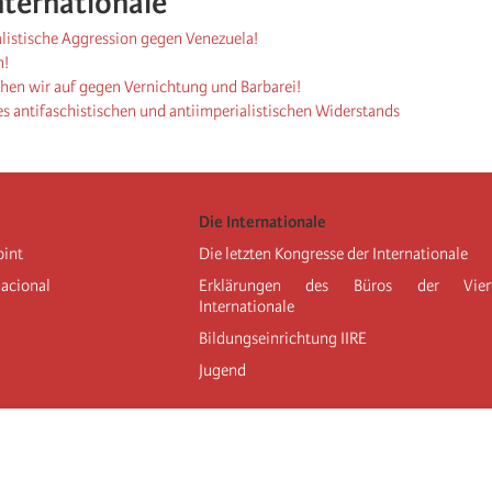
nternationale
alistische Aggression gegen Venezuela!
n!
ehen wir auf gegen Vernichtung und Barbarei!
es antifaschistischen und antiimperialistischen Widerstands
Die Internationale
oint
Die letzten Kongresse der Internationale
nacional
Erklärungen des Büros der Vier
Internationale
Bildungseinrichtung IIRE
Jugend