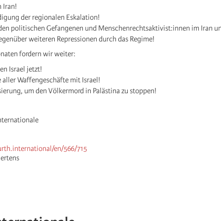
Iran!
igung der regionalen Eskalation!
 den politischen Gefangenen und Menschenrechts­aktivist:innen im Iran u
genüber weiteren Repressionen durch das Regime!
naten fordern wir weiter:
n Israel jetzt!
 aller Waffengeschäfte mit Israel!
ierung, um den Völkermord in Palästina zu stoppen!
nternationale
urth.international/en/566/715
ertens