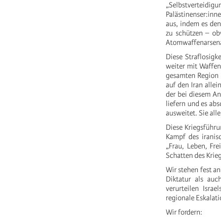
„Selbstverteidi
Palästinenser:inn
aus, indem es den
zu schützen – ob
Atomwaffenarsenal
Diese Straflosigk
weiter mit Waffen
gesamten Region m
auf den Iran alle
der bei diesem An
liefern und es ab
ausweitet. Sie all
Diese Kriegsführu
Kampf des iranis
„Frau, Leben, Fre
Schatten des Krie
Wir stehen fest a
Diktatur als auc
verurteilen Isra
regionale Eskalati
Wir fordern: