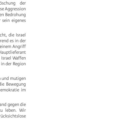
löschung der
ese Aggression
aren Bedrohung
 sein eigenes
ht, die Israel
rend es in der
seinem Angriff
Hauptlieferant
Israel Waffen
 in der Region
en und mutigen
 die Bewegung
 Demokratie im
tand gegen die
zu leben. Wir
ücksichtslose