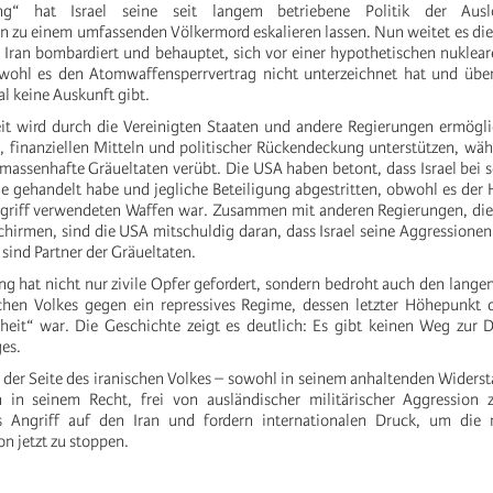
gung“ hat Israel seine seit langem betriebene Politik der Aus
en zu einem umfassenden Völkermord eskalieren lassen. Nun weitet es di
 Iran bombardiert und behauptet, sich vor einer hypothetischen nukle
wohl es den Atomwaffensperrvertrag nicht unterzeichnet hat und über
 keine Auskunft gibt.
eit wird durch die Vereinigten Staaten und andere Regierungen ermöglic
, finanziellen Mitteln und politischer Rückendeckung unterstützen, wäh
assenhafte Gräueltaten verübt. Die USA haben betont, dass Israel bei 
ine gehandelt habe und jegliche Beteiligung abgestritten, obwohl es der 
griff verwendeten Waffen war. Zusammen mit anderen Regierungen, die 
schirmen, sind die USA mitschuldig daran, dass Israel seine Aggressionen
e sind Partner der Gräueltaten.
ng hat nicht nur zivile Opfer gefordert, sondern bedroht auch den lang
chen Volkes gegen ein repressives Regime, dessen letzter Höhepunkt
iheit“ war. Die Geschichte zeigt es deutlich: Es gibt keinen Weg zur
ges.
n der Seite des iranischen Volkes – sowohl in seinem anhaltenden Widers
h in seinem Recht, frei von ausländischer militärischer Aggression 
els Angriff auf den Iran und fordern internationalen Druck, um die r
on jetzt zu stoppen.