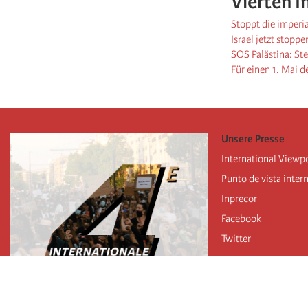
Vierten I
Stoppt die imperi
Israel jetzt stoppe
SOS Palästina: St
Für einen 1. Mai d
Unsere Presse
International Viewp
Punto de vista inter
Inprecor
Facebook
Twitter