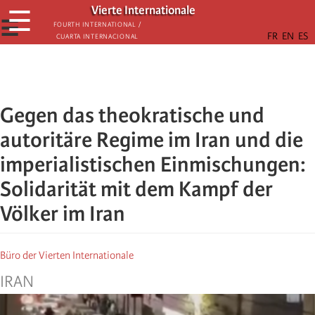
Skip
Vierte Internationale
☰
to
☰
Fourth International /
Cuarta Internacional
main
content
Gegen das theokratische und
autoritäre Regime im Iran und die
imperialistischen Einmischungen:
Solidarität mit dem Kampf der
Völker im Iran
Büro der Vierten Internationale
IRAN