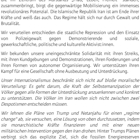
zusammenbringt, birgt die gegenwärtige Mobilisierung ein immenses
revolutionäres Potenzial. Die Islamische Republik Iran ist am Ende ihrer
Kräfte und weiß das auch. Das Regime hält sich nur durch Gewalt und
Brutalität.
Wir verurteilen entschieden die staatliche Repression und den Einsatz
von Polizeigewalt gegen Demonstrierende und soziale,
gewerkschaftliche, politische und kulturelle Aktivist:innen.
Wir bekunden unsere uneingeschränkte Solidarität mit ihren Streiks,
mit ihren Kundgebungen und Demonstrationen, ihren Forderungen und
ihren Formen von autonomer Organisierung. Wir unterstützen ihren
Kampf für eine Gesellschaft ohne Ausbeutung und Unterdrückung.
Unser Internationalismus beschränkt sich nicht auf bloße moralische
Verurteilung: Es geht darum, die Kraft der Selbstemanzipation der
Völker gegen alle Formen der Unterdrückung anzuerkennen und konkret
zu unterstützen. Die Völker im Iran wollen sich nicht zwischen zwei
Despotismen entscheiden müssen.
Wir lehnen die Pläne von Trump und Netanjahu für einen „regime
change“ ab, sie versuchen, eine Lösung von oben durchzusetzen, indem
sie monarchistische Kräfte finanzieren und mit einer neuen
militärischen Intervention gegen den Iran drohen.
Hinter Trumps Plänen
verbirgt sich das explizite Ziel, sich die fossilen Energiereserven