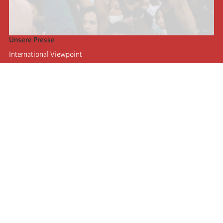
Unsere Presse
International Viewpoint
Punto de vista internacional
Inprecor
Facebook
Twitter
Die Internationale
Die letzten Kongresse der Internationale
Erklärungen des Büros der Vierten Internationale
Bildungseinrichtung IIRE
Jugend
Autors
Videos
RSS