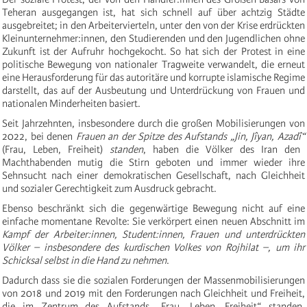
Teheran ausgegangen ist, hat sich schnell auf über achtzig Städte
ausgebreitet; in den Arbeitervierteln, unter den von der Krise erdrückten
Kleinunternehmer:innen, den Studierenden und den Jugendlichen ohne
Zukunft ist der Aufruhr hochgekocht. So hat sich der Protest in eine
politische Bewegung von nationaler Tragweite verwandelt, die erneut
eine Herausforderung für das autoritäre und korrupte islamische Regime
darstellt, das auf der Ausbeutung und Unterdrückung von Frauen und
nationalen Minderheiten basiert.
Seit Jahrzehnten, insbesondere durch die großen Mobilisierungen von
2022, bei denen
Frauen an der Spitze des Aufstands „Jin, Jîyan, Azadî“
(Frau, Leben, Freiheit)
standen
, haben die Völker des Iran den
Machthabenden mutig die Stirn geboten und immer wieder ihre
Sehnsucht nach einer demokratischen Gesellschaft, nach Gleichheit
und sozialer Gerechtigkeit zum Ausdruck gebracht.
Ebenso beschränkt sich die gegenwärtige Bewegung nicht auf eine
einfache momentane Revolte: Sie verkörpert einen neuen Abschnitt im
Kampf der Arbeiter:innen, Student:innen, Frauen und unterdrückten
Völker – insbesondere des kurdischen Volkes von Rojhilat –, um ihr
Schicksal selbst in die Hand zu nehmen
.
Dadurch dass sie die sozialen Forderungen der Massenmobilisierungen
von 2018 und 2019 mit den Forderungen nach Gleichheit und Freiheit,
die im Zentrum des Aufstands „Frau, Leben, Freiheit“ standen,