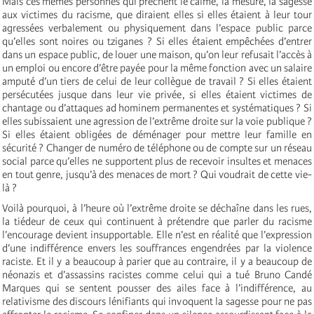
Mais ces mêmes personnes qui prêchent le calme, la mesure, la sagesse
aux victimes du racisme, que diraient elles si elles étaient à leur tour
agressées verbalement ou physiquement dans l’espace public parce
qu’elles sont noires ou tziganes ? Si elles étaient empêchées d’entrer
dans un espace public, de louer une maison, qu’on leur refusait l’accès à
un emploi ou encore d’être payée pour la même fonction avec un salaire
amputé d’un tiers de celui de leur collègue de travail ? Si elles étaient
persécutées jusque dans leur vie privée, si elles étaient victimes de
chantage ou d’attaques ad hominem permanentes et systématiques ? Si
elles subissaient une agression de l’extrême droite sur la voie publique ?
Si elles étaient obligées de déménager pour mettre leur famille en
sécurité ? Changer de numéro de téléphone ou de compte sur un réseau
social parce qu’elles ne supportent plus de recevoir insultes et menaces
en tout genre, jusqu’à des menaces de mort ? Qui voudrait de cette vie-
là ?
Voilà pourquoi, à l’heure où l’extrême droite se déchaîne dans les rues,
la tiédeur de ceux qui continuent à prétendre que parler du racisme
l’encourage devient insupportable. Elle n’est en réalité que l’expression
d’une indifférence envers les souffrances engendrées par la violence
raciste. Et il y a beaucoup à parier que au contraire, il y a beaucoup de
néonazis et d’assassins racistes comme celui qui a tué Bruno Candé
Marques qui se sentent pousser des ailes face à l’indifférence, au
relativisme des discours lénifiants qui invoquent la sagesse pour ne pas