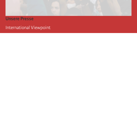
Unsere Presse
International Viewpoint
Punto de vista internacional
Inprecor
Facebook
Twitter
Die Internationale
Die letzten Kongresse der Internationale
Erklärungen des Büros der Vierten Internationale
Bildungseinrichtung IIRE
Jugend
Autors
Videos
RSS