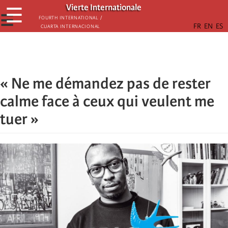
Skip
Vierte Internationale
☰
to
☰
Fourth International /
Cuarta Internacional
main
content
« Ne me démandez pas de rester
calme face à ceux qui veulent me
tuer »