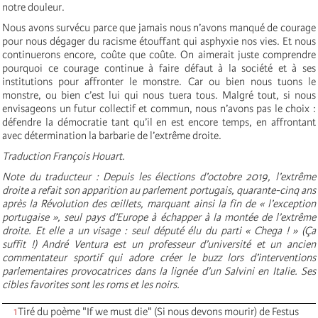
notre douleur.
Nous avons survécu parce que jamais nous n’avons manqué de courage
pour nous dégager du racisme étouffant qui asphyxie nos vies. Et nous
continuerons encore, coûte que coûte. On aimerait juste comprendre
pourquoi ce courage continue à faire défaut à la société et à ses
institutions pour affronter le monstre. Car ou bien nous tuons le
monstre, ou bien c’est lui qui nous tuera tous. Malgré tout, si nous
envisageons un futur collectif et commun, nous n’avons pas le choix :
défendre la démocratie tant qu’il en est encore temps, en affrontant
avec détermination la barbarie de l’extrême droite.
Traduction François Houart.
Note du traducteur : Depuis les élections d’octobre 2019, l’extrême
droite a refait son apparition au parlement portugais, quarante-cinq ans
après la Révolution des œillets, marquant ainsi la fin de « l’exception
portugaise », seul pays d’Europe à échapper à la montée de l’extrême
droite. Et elle a un visage : seul député élu du parti « Chega ! » (Ça
suffit !) André Ventura est un professeur d’université et un ancien
commentateur sportif qui adore créer le buzz lors d’interventions
parlementaires provocatrices dans la lignée d’un Salvini en Italie. Ses
cibles favorites sont les roms et les noirs.
1
Tiré du poème "If we must die" (Si nous devons mourir) de Festus