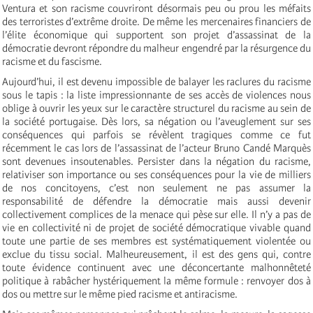
Ventura et son racisme couvriront désormais peu ou prou les méfaits
des terroristes d’extrême droite. De même les mercenaires financiers de
l’élite économique qui supportent son projet d’assassinat de la
démocratie devront répondre du malheur engendré par la résurgence du
racisme et du fascisme.
Aujourd’hui, il est devenu impossible de balayer les raclures du racisme
sous le tapis : la liste impressionnante de ses accès de violences nous
oblige à ouvrir les yeux sur le caractère structurel du racisme au sein de
la société portugaise. Dès lors, sa négation ou l’aveuglement sur ses
conséquences qui parfois se révèlent tragiques comme ce fut
récemment le cas lors de l’assassinat de l’acteur Bruno Candé Marquès
sont devenues insoutenables. Persister dans la négation du racisme,
relativiser son importance ou ses conséquences pour la vie de milliers
de nos concitoyens, c’est non seulement ne pas assumer la
responsabilité de défendre la démocratie mais aussi devenir
collectivement complices de la menace qui pèse sur elle. Il n’y a pas de
vie en collectivité ni de projet de société démocratique vivable quand
toute une partie de ses membres est systématiquement violentée ou
exclue du tissu social. Malheureusement, il est des gens qui, contre
toute évidence continuent avec une déconcertante malhonnêteté
politique à rabâcher hystériquement la même formule : renvoyer dos à
dos ou mettre sur le même pied racisme et antiracisme.