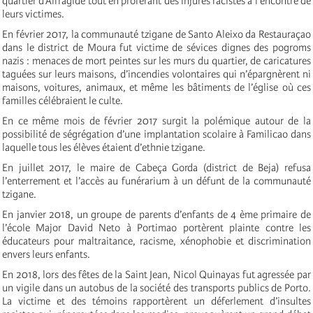
quartier d’Alfragide tout en proférant des injures racistes à l’encontre de
leurs victimes.
En février 2017, la communauté tzigane de Santo Aleixo da Restauraçao
dans le district de Moura fut victime de sévices dignes des pogroms
nazis : menaces de mort peintes sur les murs du quartier, de caricatures
taguées sur leurs maisons, d’incendies volontaires qui n’épargnèrent ni
maisons, voitures, animaux, et même les bâtiments de l’église où ces
familles célébraient le culte.
En ce même mois de février 2017 surgit la polémique autour de la
possibilité de ségrégation d’une implantation scolaire à Familicao dans
laquelle tous les élèves étaient d’ethnie tzigane.
En juillet 2017, le maire de Cabeça Gorda (district de Beja) refusa
l’enterrement et l’accès au funérarium à un défunt de la communauté
tzigane.
En janvier 2018, un groupe de parents d’enfants de 4 ème primaire de
l’école Major David Neto à Portimao portèrent plainte contre les
éducateurs pour maltraitance, racisme, xénophobie et discrimination
envers leurs enfants.
En 2018, lors des fêtes de la Saint Jean, Nicol Quinayas fut agressée par
un vigile dans un autobus de la société des transports publics de Porto.
La victime et des témoins rapportèrent un déferlement d’insultes