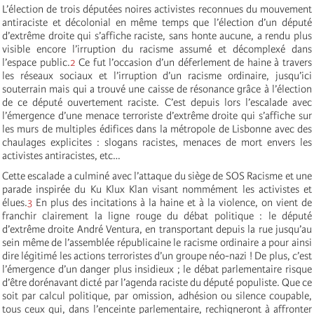
L’élection de trois députées noires activistes reconnues du mouvement
antiraciste et décolonial en même temps que l’élection d’un député
d’extrême droite qui s’affiche raciste, sans honte aucune, a rendu plus
visible encore l’irruption du racisme assumé et décomplexé dans
l’espace public.
2
Ce fut l’occasion d’un déferlement de haine à travers
les réseaux sociaux et l’irruption d’un racisme ordinaire, jusqu’ici
souterrain mais qui a trouvé une caisse de résonance grâce à l’élection
de ce député ouvertement raciste. C’est depuis lors l’escalade avec
l’émergence d’une menace terroriste d’extrême droite qui s’affiche sur
les murs de multiples édifices dans la métropole de Lisbonne avec des
chaulages explicites : slogans racistes, menaces de mort envers les
activistes antiracistes, etc…
Cette escalade a culminé avec l’attaque du siège de SOS Racisme et une
parade inspirée du Ku Klux Klan visant nommément les activistes et
élues.
3
En plus des incitations à la haine et à la violence, on vient de
franchir clairement la ligne rouge du débat politique : le député
d’extrême droite André Ventura, en transportant depuis la rue jusqu’au
sein même de l’assemblée républicaine le racisme ordinaire a pour ainsi
dire légitimé les actions terroristes d’un groupe néo-nazi ! De plus, c’est
l’émergence d’un danger plus insidieux ; le débat parlementaire risque
d’être dorénavant dicté par l’agenda raciste du député populiste. Que ce
soit par calcul politique, par omission, adhésion ou silence coupable,
tous ceux qui, dans l’enceinte parlementaire, rechigneront à affronter