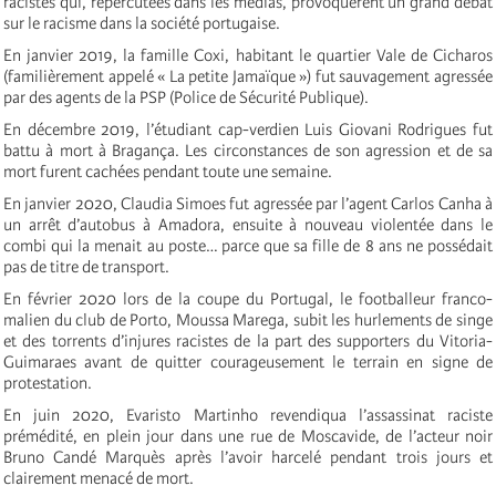
racistes qui, répercutées dans les medias, provoquèrent un grand débat
sur le racisme dans la société portugaise.
En janvier 2019, la famille Coxi, habitant le quartier Vale de Cicharos
(familièrement appelé « La petite Jamaïque ») fut sauvagement agressée
par des agents de la PSP (Police de Sécurité Publique).
En décembre 2019, l’étudiant cap-verdien Luis Giovani Rodrigues fut
battu à mort à Bragança. Les circonstances de son agression et de sa
mort furent cachées pendant toute une semaine.
En janvier 2020, Claudia Simoes fut agressée par l’agent Carlos Canha à
un arrêt d’autobus à Amadora, ensuite à nouveau violentée dans le
combi qui la menait au poste… parce que sa fille de 8 ans ne possédait
pas de titre de transport.
En février 2020 lors de la coupe du Portugal, le footballeur franco-
malien du club de Porto, Moussa Marega, subit les hurlements de singe
et des torrents d’injures racistes de la part des supporters du Vitoria-
Guimaraes avant de quitter courageusement le terrain en signe de
protestation.
En juin 2020, Evaristo Martinho revendiqua l’assassinat raciste
prémédité, en plein jour dans une rue de Moscavide, de l’acteur noir
Bruno Candé Marquès après l’avoir harcelé pendant trois jours et
clairement menacé de mort.