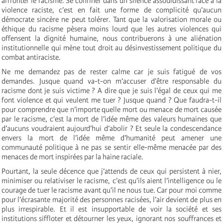
affronter le racisme. Se confiner dans un silence assourdissant face à la
violence raciste, c’est en fait une forme de complicité qu’aucun
démocrate sincère ne peut tolérer. Tant que la valorisation morale ou
éthique du racisme pèsera moins lourd que les autres violences qui
offensent la dignité humaine, nous contribuerons à une aliénation
institutionnelle qui mène tout droit au désinvestissement politique du
combat antiraciste.
Ne me demandez pas de rester calme car je suis fatigué de vos
demandes. Jusque quand va-t-on m’accuser d’être responsable du
racisme dont je suis victime ? A dire que je suis l’égal de ceux qui me
font violence et qui veulent me tuer ? Jusque quand ? Que faudra-t-il
pour comprendre que n’importe quelle mort ou menace de mort causée
par le racisme, c’est la mort de l’idée même des valeurs humaines que
d’aucuns voudraient aujourd’hui d’abolir ? Et seule la condescendance
envers la mort de l’idée même d’humanité peut amener une
communauté politique à ne pas se sentir elle-même menacée par des
menaces de mort inspirées par la haine raciale.
Pourtant, la seule décence que j’attends de ceux qui persistent à nier,
minimiser ou relativiser le racisme, c’est qu’ils aient l’intelligence ou le
courage de tuer le racisme avant qu’il ne nous tue. Car pour moi comme
pour l’écrasante majorité des personnes racisées, l’air devient de plus en
plus irrespirable. Et il est insupportable de voir la société et ses
institutions siffloter et détourner les yeux, ignorant nos souffrances et