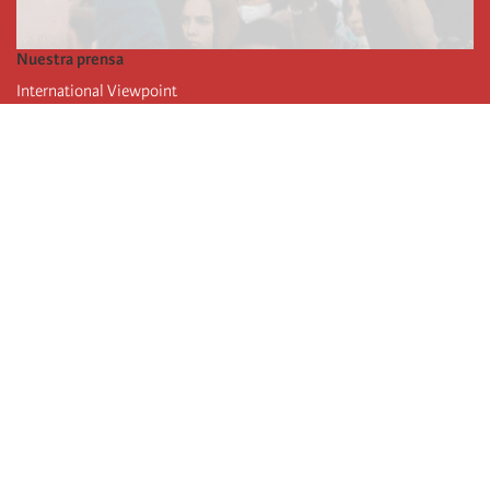
Nuestra prensa
International Viewpoint
Punto de vista internacional
Inprecor
Facebook
Twitter
La Internacional
Último Congreso de la Internacional
De
claraciones del Buró Ejecutivo
Instituto de formación (IIRE)
Campamento internacional
Autores
Videos
RSS