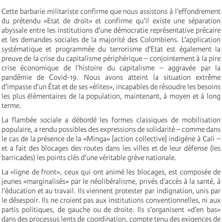
Cette barbarie militariste confirme que nous assistons à l’effondrement
du prétendu «Etat de droit» et confirme qu’il existe une séparation
abyssale entre les institutions d’une démocratie représentative précaire
et les demandes sociales de la majorité des Colombiens. L’application
systématique et programmée du terrorisme d’Etat est également la
preuve de la crise du capitalisme périphérique – conjointement à la pire
crise économique de l’histoire du capitalisme – aggravée par la
pandémie de Covid-19. Nous avons atteint la situation extrême
d’impasse d’un État et de ses «élites», incapables de résoudre les besoins
les plus élémentaires de la population, maintenant, à moyen et à long
terme.
La flambée sociale a débordé les formes classiques de mobilisation
populaire, a rendu possibles des expressions de solidarité – comme dans
le cas de la présence de la «Minga» [action collective] indigène à Cali –
et a fait des blocages des routes dans les villes et de leur défense (les
barricades) les points clés d’une véritable grève nationale.
La «ligne de front», ceux qui ont animé les blocages, est composée de
jeunes «marginalisés» par le néolibéralisme, privés d’accès à la santé, à
l’éducation et au travail. Ils viennent protester par indignation, unis par
le désespoir. Ils ne croient pas aux institutions conventionnelles, ni aux
partis politiques, de gauche ou de droite. Ils s’organisent «d’en bas»
dans des processus lents de coordination, compte tenu des exigences de