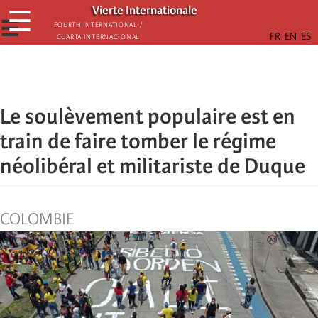
Skip
Vierte Internationale
☰
to
☰
Fourth International /
Cuarta Internacional
main
content
Le soulèvement populaire est en
train de faire tomber le régime
néolibéral et militariste de Duque
COLOMBIE