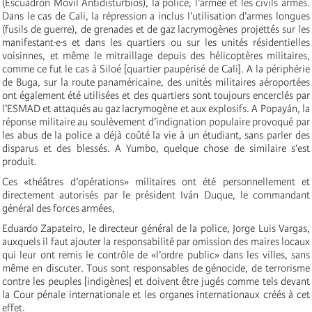
(Escuadrón Móvil Antidisturbios), la police, l’armée et les civils armés.
Dans le cas de Cali, la répression a inclus l’utilisation d’armes longues
(fusils de guerre), de grenades et de gaz lacrymogènes projettés sur les
manifestant·e·s et dans les quartiers ou sur les unités résidentielles
voisinnes, et même le mitraillage depuis des hélicoptères militaires,
comme ce fut le cas à Siloé [quartier paupérisé de Cali]. A la périphérie
de Buga, sur la route panaméricaine, des unités militaires aéroportées
ont également été utilisées et des quartiers sont toujours encerclés par
l’ESMAD et attaqués au gaz lacrymogène et aux explosifs. A Popayán, la
réponse militaire au soulèvement d’indignation populaire provoqué par
les abus de la police a déjà coûté la vie à un étudiant, sans parler des
disparus et des blessés. A Yumbo, quelque chose de similaire s’est
produit.
Ces «théâtres d’opérations» militaires ont été personnellement et
directement autorisés par le président Iván Duque, le commandant
général des forces armées,
Eduardo Zapateiro, le directeur général de la police, Jorge Luis Vargas,
auxquels il faut ajouter la responsabilité par omission des maires locaux
qui leur ont remis le contrôle de «l’ordre public» dans les villes, sans
même en discuter. Tous sont responsables de génocide, de terrorisme
contre les peuples [indigènes] et doivent être jugés comme tels devant
la Cour pénale internationale et les organes internationaux créés à cet
effet.