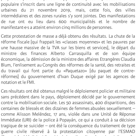
populaire s’inscrit dans une ligne de continuité avec les mobilisations
urbaines du 21 novembre 2019, mais, cette fois, des villes
intermédiaires et des zones rurales s’y sont jointes. Des manifestations
de rue ont eu lieu dans 600 municipalités et le nombre de
manifestant·e·s a atteint environ cinq millions de personnes.
Cette protestation de masse a déjà obtenu des résultats. La chute de la
réforme fiscale [qui frappait les «classes moyennes» et les pauvres par
une hausse massive de la TVA sur les biens et services], le départ du
ministre des finances Alberto Carrasquilla et de son équipe
économique, la démission de la ministre des affaires Etrangères Claudia
Blum, l’enlisement au Congrès des réformes de la santé, des retraites et
du travail qui font partie du «Paquetazo» [du paquet de contre-
réformes] du gouvernement d’Ivan Duque exigé par les agences de
notation et le FMI.
Ces résultats ont été obtenus malgré le déploiement policier et militaire
sans précédent dans le pays, déploiement décidé par le gouvernement
contre la mobilisation sociale. Les 50 assassinats, 400 disparitions, des
centaines de blessés et des dizaines de femmes abusées sexuellement –
comme Alisson Meléndez, 17 ans, violée dans une Unité de Réponse
Immédiate (URI) de la police à Popayán, ce qui a conduit à sa décision
tragique de se suicider – ont été la conséquence du traitement de type
guerre civile réservé à la protestation citoyenne par l’ESMAD