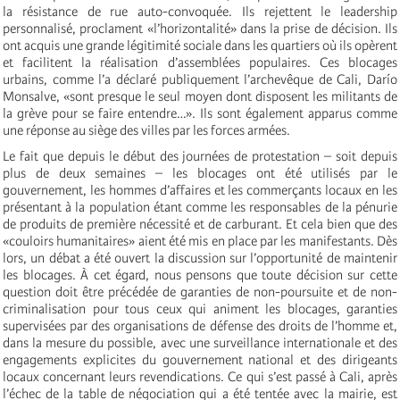
la résistance de rue auto-convoquée. Ils rejettent le leadership
personnalisé, proclament «l’horizontalité» dans la prise de décision. Ils
ont acquis une grande légitimité sociale dans les quartiers où ils opèrent
et facilitent la réalisation d’assemblées populaires. Ces blocages
urbains, comme l’a déclaré publiquement l’archevêque de Cali, Darío
Monsalve, «sont presque le seul moyen dont disposent les militants de
la grève pour se faire entendre…». Ils sont également apparus comme
une réponse au siège des villes par les forces armées.
Le fait que depuis le début des journées de protestation – soit depuis
plus de deux semaines – les blocages ont été utilisés par le
gouvernement, les hommes d’affaires et les commerçants locaux en les
présentant à la population étant comme les responsables de la pénurie
de produits de première nécessité et de carburant. Et cela bien que des
«couloirs humanitaires» aient été mis en place par les manifestants. Dès
lors, un débat a été ouvert la discussion sur l’opportunité de maintenir
les blocages. À cet égard, nous pensons que toute décision sur cette
question doit être précédée de garanties de non-poursuite et de non-
criminalisation pour tous ceux qui animent les blocages, garanties
supervisées par des organisations de défense des droits de l’homme et,
dans la mesure du possible, avec une surveillance internationale et des
engagements explicites du gouvernement national et des dirigeants
locaux concernant leurs revendications. Ce qui s’est passé à Cali, après
l’échec de la table de négociation qui a été tentée avec la mairie, est