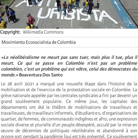
Copyright
Wikimedia Commons
Movimiento Ecosocialista de Colombia
«Le néolibéralisme ne meurt pas sans tuer, mais plus il tue, plus il
meurt. Ce qui se passe en Colombie n’est pas un problème
colombien, c’est un problème qui est nôtre, celui des démocrates du
monde.»
Boaventura Dos Santo
Le 28 avril 2021 a marqué une nouvelle étape dans l’histoire de la
mobilisation et de l’exercice de la protestation sociale en Colombie. La
grève nationale appelée par les centrales syndicales a fini par devenir un
grand soulèvement populaire. Ce même jour, les capitales des
départements ont été le théâtre de mobilisations de travailleurs et
travailleuses, de travailleurs informels, d’étudiant·e·s, d’organisations de
quartier, de femmes, de communautés indigènes et afro; une expression
sociale diverse et plurielle d’un peuple désespéré, acculé par la mise en
œuvre de décennies de politiques néolibérales et abandonné à son
propre sort pendant la pandémie [qui est très présente]. Ce soulèvement