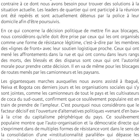
contraire à ce dont nous avons besoin pour trouver des solutions à la
situation actuelle. Les leaders de quartier qui ont participé à la réunion
ont été repérés et sont actuellement détenus par la police à leur
domicile afin d’être poursuivis.
En ce qui concerne la décision politique de mettre fin aux blocages,
nous considérons qu’elle doit être prise par ceux qui les ont organisés
comme une forme de résistance légitime, c’est-à-dire par les membres
des «lignes de front» avec leur soutien logistique proche. Ceux qui ont
mené les affrontements dans la rue et qui ont connu dans leurs rangs
des morts, des blessés et des disparus sont ceux qui ont l’autorité
morale pour prendre cette décision. Il en va de même pour les blocages
de routes menés par les camionneurs et les paysans.
Les gigantesques marches auxquelles nous avons assisté à Ibagué,
Neiva et Bogota ces derniers jours et les organisations sociales qui s’y
sont jointes, comme les camionneurs de tout le pays et les cultivateurs
de coca du sud-ouest, confirment que ce soulèvement populaire est en
train de prendre de l’ampleur. C’est pourquoi nous considérons que le
facteur décisif est l’ouverture d’alternatives politiques «venant d’en bas»
à la crise du capitalisme périphérique du pays. Ce soulèvement
populaire montre que l’auto-organisation et la démocratie directe qui
s’expriment dans de multiples formes de résistance vont dans le sens de
la consolidation d’une «institutionnalité parallèle» qui dépasse les