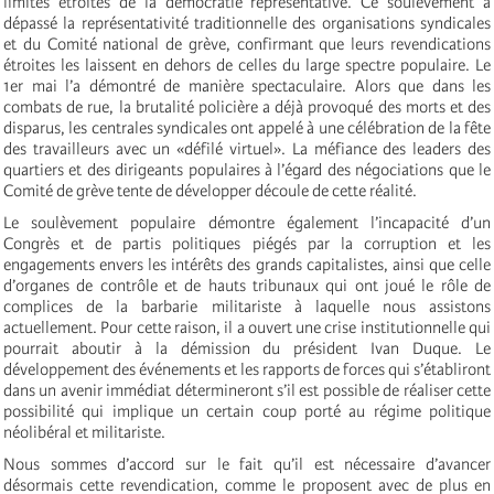
limites étroites de la démocratie représentative. Ce soulèvement a
dépassé la représentativité traditionnelle des organisations syndicales
et du Comité national de grève, confirmant que leurs revendications
étroites les laissent en dehors de celles du large spectre populaire. Le
1er mai l’a démontré de manière spectaculaire. Alors que dans les
combats de rue, la brutalité policière a déjà provoqué des morts et des
disparus, les centrales syndicales ont appelé à une célébration de la fête
des travailleurs avec un «défilé virtuel». La méfiance des leaders des
quartiers et des dirigeants populaires à l’égard des négociations que le
Comité de grève tente de développer découle de cette réalité.
Le soulèvement populaire démontre également l’incapacité d’un
Congrès et de partis politiques piégés par la corruption et les
engagements envers les intérêts des grands capitalistes, ainsi que celle
d’organes de contrôle et de hauts tribunaux qui ont joué le rôle de
complices de la barbarie militariste à laquelle nous assistons
actuellement. Pour cette raison, il a ouvert une crise institutionnelle qui
pourrait aboutir à la démission du président Ivan Duque. Le
développement des événements et les rapports de forces qui s’établiront
dans un avenir immédiat détermineront s’il est possible de réaliser cette
possibilité qui implique un certain coup porté au régime politique
néolibéral et militariste.
Nous sommes d’accord sur le fait qu’il est nécessaire d’avancer
désormais cette revendication, comme le proposent avec de plus en