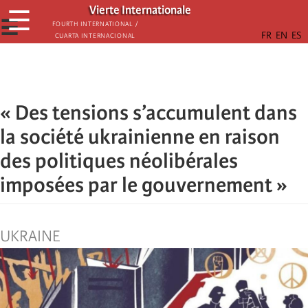
Skip
Vierte Internationale
☰
to
☰
Fourth International /
Cuarta Internacional
main
content
« Des tensions s’accumulent dans
la société ukrainienne en raison
des politiques néolibérales
imposées par le gouvernement »
UKRAINE