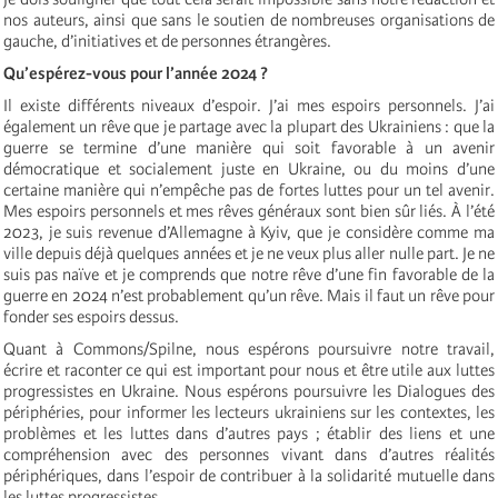
nos auteurs, ainsi que sans le soutien de nombreuses organisations de
gauche, d’initiatives et de personnes étrangères.
Qu’espérez-vous pour l’année 2024 ?
Il existe différents niveaux d’espoir. J’ai mes espoirs personnels. J’ai
également un rêve que je partage avec la plupart des Ukrainiens : que la
guerre se termine d’une manière qui soit favorable à un avenir
démocratique et socialement juste en Ukraine, ou du moins d’une
certaine manière qui n’empêche pas de fortes luttes pour un tel avenir.
Mes espoirs personnels et mes rêves généraux sont bien sûr liés. À l’été
2023, je suis revenue d’Allemagne à Kyiv, que je considère comme ma
ville depuis déjà quelques années et je ne veux plus aller nulle part. Je ne
suis pas naïve et je comprends que notre rêve d’une fin favorable de la
guerre en 2024 n’est probablement qu’un rêve. Mais il faut un rêve pour
fonder ses espoirs dessus.
Quant à Commons/Spilne, nous espérons poursuivre notre travail,
écrire et raconter ce qui est important pour nous et être utile aux luttes
progressistes en Ukraine. Nous espérons poursuivre les Dialogues des
périphéries, pour informer les lecteurs ukrainiens sur les contextes, les
problèmes et les luttes dans d’autres pays ; établir des liens et une
compréhension avec des personnes vivant dans d’autres réalités
périphériques, dans l’espoir de contribuer à la solidarité mutuelle dans
les luttes progressistes.