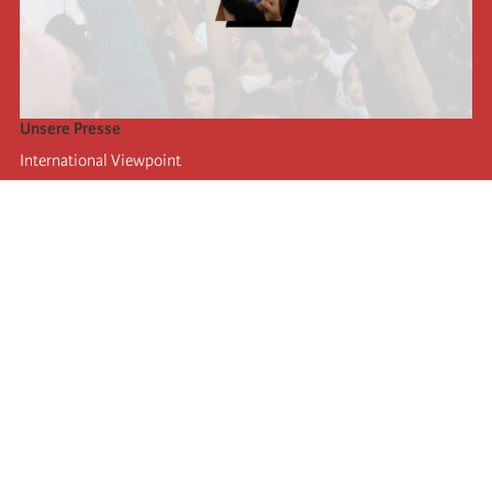
Unsere Presse
International Viewpoint
Punto de vista internacional
Inprecor
Facebook
Twitter
Die Internationale
Die letzten Kongresse der Internationale
Erklärungen des Büros der Vierten Internationale
Bildungseinrichtung IIRE
Jugend
Autors
Videos