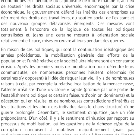
économiques et l’idéologie du capitalisme de « libre marché », au lieu
de soutenir les droits sociaux universels, endommagés par la crise
économique, le gouvernement défend les intérêts des entreprises au
détriment des droits des travailleurs, du soutien social de l’existant et
des nouveaux groupes défavorisés émergents. Ces mesures vont
totalement à l’encontre de la logique de toutes les politiques
centralisées et (dans une certaine mesure) à orientation sociale
relativement efficace, mises en œuvre ailleurs pendant des guerres.
En raison de ces politiques, qui sont la continuation idéologique des
années précédentes, la mobilisation générale des efforts de la
population et l’unité relative de la société ukrainienne sont en constante
érosion. Après les premiers mois de mobilisation pour défendre leurs
communautés, de nombreuses personnes hésitent désormais (et
certaines s’y opposent) à l’idée de risquer leur vie. Il y a de nombreuses
raisons à cela, par exemple la relative localisation de la menace russe,
l’attente irréaliste d’une « victoire » rapide (promue par une partie de
l’establishment politique et certains faiseurs d’opinion dominants) et la
déception qui en résulte, et de nombreuses contradictions d’intérêts et
les situations et les choix des individus dans le chaos structuré d’une
guerre prolongée. Cependant, le sentiment d’injustice joue un rôle
prépondérant. D’un côté, il y a le sentiment d’injustice par rapport au
processus de mobilisation, où les questions de la richesse et/ou de la
corruption conduisent à mobiliser majoritairement (mais pas