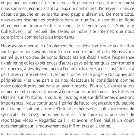
et que peu pouvaient être convaincus de changer de position – même si
nous sommes reconnaissants à ceux qui continuent d’intervenir dans ce
débat de gauche en solidarité avec peuple ukrainien. De notre côté,
nous avons résumé nos positions dans un numéro, disponible en ligne
et en version imprimée (les revenus de la vente vont à Solidarity
Collectives) : un recueil des textes de notre site Internet, que nous
considérons comme les plus importants.
Nous avons repensé le déroulement de ces débats et trouvé la direction
sur laquelle nous avons décidé de concentrer nos efforts. Nous avons
estimé que trop peu de ponts directs étaient établis entre l’expérience
ukrainienne et les expériences d’autres pays périphériques confrontés à
des guerres, à des dépendances à l’égard de la dette, à des austérités et à
des luttes contre celles-ci. C’est ainsi qu’est né le projet « Dialogues des
périphéries » et une partie de nos rédacteurs le considèrent comme
notre objectif principal dans un avenir proche. Bien sûr, d’autres sujets
demeurent et nous continuons à écrire sur les problèmes et les luttes en
Ukraine, sur l’histoire, la culture, l’écologie et sur différentes questions
importantes. Nous continuons à parler de l’auto-organisation du peuple
en Ukraine – soit sous forme d’initiatives bénévoles, soit sous forme de
syndicats. En 2023, nous avons réussi à le faire dans une série de
reportages vidéo « Regardez ça ! » et avons même réalisé un court
documentaire sur le mouvement des infirmières en Ukraine.
Je dois souligner que tout cela serait impossible sans notre rédaction et