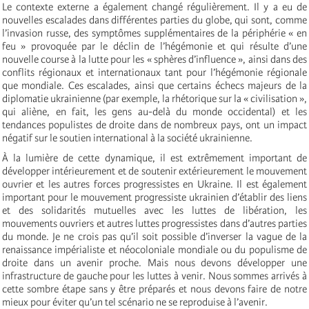
Le contexte externe a également changé régulièrement. Il y a eu de
nouvelles escalades dans différentes parties du globe, qui sont, comme
l’invasion russe, des symptômes supplémentaires de la périphérie « en
feu » provoquée par le déclin de l’hégémonie et qui résulte d’une
nouvelle course à la lutte pour les « sphères d’influence », ainsi dans des
conflits régionaux et internationaux tant pour l’hégémonie régionale
que mondiale. Ces escalades, ainsi que certains échecs majeurs de la
diplomatie ukrainienne (par exemple, la rhétorique sur la « civilisation »,
qui aliène, en fait, les gens au-delà du monde occidental) et les
tendances populistes de droite dans de nombreux pays, ont un impact
négatif sur le soutien international à la société ukrainienne.
À la lumière de cette dynamique, il est extrêmement important de
développer intérieurement et de soutenir extérieurement le mouvement
ouvrier et les autres forces progressistes en Ukraine. Il est également
important pour le mouvement progressiste ukrainien d’établir des liens
et des solidarités mutuelles avec les luttes de libération, les
mouvements ouvriers et autres luttes progressistes dans d’autres parties
du monde. Je ne crois pas qu’il soit possible d’inverser la vague de la
renaissance impérialiste et néocoloniale mondiale ou du populisme de
droite dans un avenir proche. Mais nous devons développer une
infrastructure de gauche pour les luttes à venir. Nous sommes arrivés à
cette sombre étape sans y être préparés et nous devons faire de notre
mieux pour éviter qu’un tel scénario ne se reproduise à l’avenir.