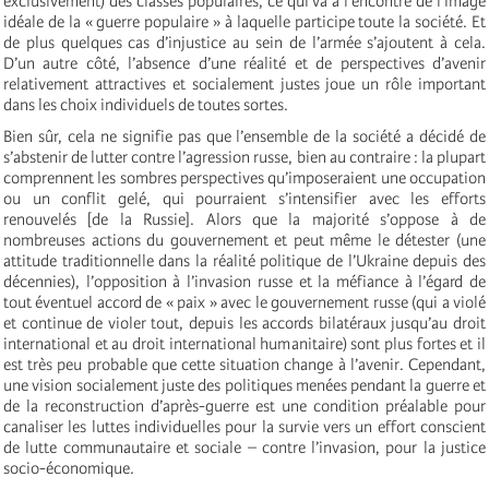
exclusivement) des classes populaires, ce qui va à l’encontre de l’image
idéale de la « guerre populaire » à laquelle participe toute la société. Et
de plus quelques cas d’injustice au sein de l’armée s’ajoutent à cela.
D’un autre côté, l’absence d’une réalité et de perspectives d’avenir
relativement attractives et socialement justes joue un rôle important
dans les choix individuels de toutes sortes.
Bien sûr, cela ne signifie pas que l’ensemble de la société a décidé de
s’abstenir de lutter contre l’agression russe, bien au contraire : la plupart
comprennent les sombres perspectives qu’imposeraient une occupation
ou un conflit gelé, qui pourraient s’intensifier avec les efforts
renouvelés [de la Russie]. Alors que la majorité s’oppose à de
nombreuses actions du gouvernement et peut même le détester (une
attitude traditionnelle dans la réalité politique de l’Ukraine depuis des
décennies), l’opposition à l’invasion russe et la méfiance à l’égard de
tout éventuel accord de « paix » avec le gouvernement russe (qui a violé
et continue de violer tout, depuis les accords bilatéraux jusqu’au droit
international et au droit international humanitaire) sont plus fortes et il
est très peu probable que cette situation change à l’avenir. Cependant,
une vision socialement juste des politiques menées pendant la guerre et
de la reconstruction d’après-guerre est une condition préalable pour
canaliser les luttes individuelles pour la survie vers un effort conscient
de lutte communautaire et sociale – contre l’invasion, pour la justice
socio-économique.