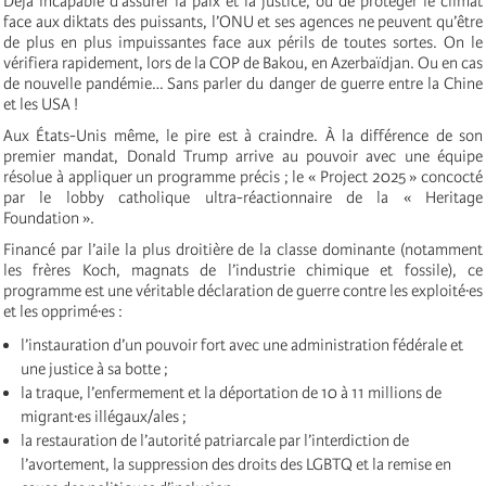
Déjà incapable d’assurer la paix et la justice, ou de protéger le climat
face aux diktats des puissants, l’ONU et ses agences ne peuvent qu’être
de plus en plus impuissantes face aux périls de toutes sortes. On le
vérifiera rapidement, lors de la COP de Bakou, en Azerbaïdjan. Ou en cas
de nouvelle pandémie… Sans parler du danger de guerre entre la Chine
et les USA !
Aux États-Unis même, le pire est à craindre. À la différence de son
premier mandat, Donald Trump arrive au pouvoir avec une équipe
résolue à appliquer un programme précis ; le « Project 2025 » concocté
par le lobby catholique ultra-réactionnaire de la « Heritage
Foundation ».
Financé par l’aile la plus droitière de la classe dominante (notamment
les frères Koch, magnats de l’industrie chimique et fossile), ce
programme est une véritable déclaration de guerre contre les exploité·es
et les opprimé·es :
l’instauration d’un pouvoir fort avec une administration fédérale et
une justice à sa botte ;
la traque, l’enfermement et la déportation de 10 à 11 millions de
migrant·es illégaux/ales ;
la restauration de l’autorité patriarcale par l’interdiction de
l’avortement, la suppression des droits des LGBTQ et la remise en