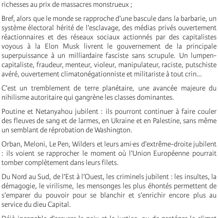
richesses au prix de massacres monstrueux ;
Bref, alors que le monde se rapproche d’une bascule dans la barbarie, un
système électoral hérité de l’esclavage, des médias privés ouvertement
réactionnaires et des réseaux sociaux actionnés par des capitalistes
voyous à la Elon Musk livrent le gouvernement de la principale
superpuissance à un milliardaire fasciste sans scrupule. Un lumpen-
capitaliste, fraudeur, menteur, violeur, manipulateur, raciste, putschiste
avéré, ouvertement climatonégationniste et militariste à tout crin…
C’est un tremblement de terre planétaire, une avancée majeure du
nihilisme autoritaire qui gangrène les classes dominantes.
Poutine et Netanyahou jubilent : ils pourront continuer à faire couler
des fleuves de sang et de larmes, en Ukraine et en Palestine, sans même
un semblant de réprobation de Washington.
Orban, Meloni, Le Pen, Wilders et leurs ami·es d’extrême-droite jubilent
: ils voient se rapprocher le moment où l’Union Européenne pourrait
tomber complètement dans leurs filets.
Du Nord au Sud, de l’Est à l’Ouest, les criminels jubilent : les insultes, la
démagogie, le virilisme, les mensonges les plus éhontés permettent de
s’emparer du pouvoir pour se blanchir et s’enrichir encore plus au
service du dieu Capital.