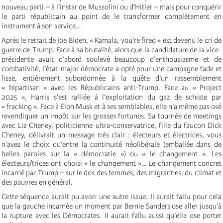
nouveau parti – à l’instar de Mussolini ou d’Hitler – mais pour conquérir
le parti républicain au point de le transformer complètement en
instrument à son service…
Après le retrait de Joe Biden, « Kamala, you’re fired » est devenu le cri de
guerre de Trump. Face à sa brutalité, alors que la candidature de la vice-
présidente avait d’abord soulevé beaucoup d’enthousiasme et de
combativité, l’état-major démocrate a opté pour une campagne fade et
lisse, entièrement subordonnée à la quête d’un rassemblement
« bipartisan » avec les Républicains anti-Trump. Face au « Project
2025 », Harris s’est ralliée à l’exploitation du gaz de schiste par
« fracking ». Face à Elon Musk et à ses semblables, elle n’a même pas osé
revendiquer un impôt sur les grosses fortunes. Sa tournée de meetings
avec Liz Cheney, politicienne ultra-conservatrice, fille du faucon Dick
Cheney, délivrait un message très clair : électeurs et électrices, vous
n’avez le choix qu’entre la continuité néolibérale (emballée dans de
belles paroles sur la « démocratie ») ou « le changement ». Les
électeurs/trices ont choisi « le changement »… Le changement concret
incarné par Trump – sur le dos des femmes, des migrant·es, du climat et
des pauvres en général.
Cette séquence aurait pu avoir une autre issue. Il aurait fallu pour cela
que la gauche incarnée un moment par Bernie Sanders ose aller jusqu’à
la rupture avec les Démocrates. Il aurait fallu aussi qu’elle ose porter