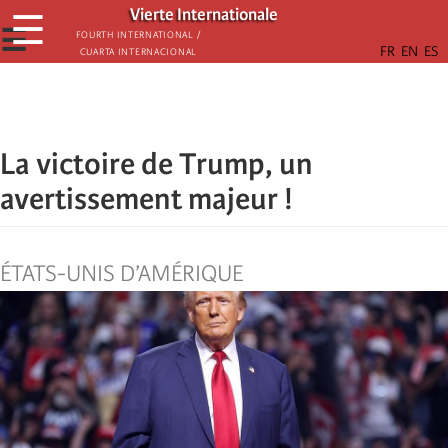
Skip
Vierte Internationale
☰
to
☰
Fourth International /
Cuarta Internacional
main
content
La victoire de Trump, un
avertissement majeur !
ÉTATS-UNIS D’AMÉRIQUE