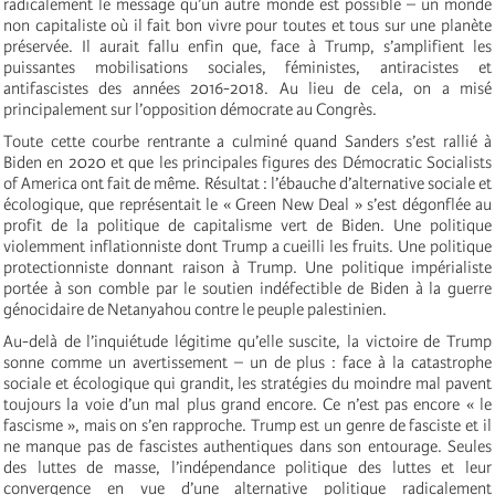
radicalement le message qu’un autre monde est possible – un monde
non capitaliste où il fait bon vivre pour toutes et tous sur une planète
préservée. Il aurait fallu enfin que, face à Trump, s’amplifient les
puissantes mobilisations sociales, féministes, antiracistes et
antifascistes des années 2016-2018. Au lieu de cela, on a misé
principalement sur l’opposition démocrate au Congrès.
Toute cette courbe rentrante a culminé quand Sanders s’est rallié à
Biden en 2020 et que les principales figures des Démocratic Socialists
of America ont fait de même. Résultat : l’ébauche d’alternative sociale et
écologique, que représentait le « Green New Deal » s’est dégonflée au
profit de la politique de capitalisme vert de Biden. Une politique
violemment inflationniste dont Trump a cueilli les fruits. Une politique
protectionniste donnant raison à Trump. Une politique impérialiste
portée à son comble par le soutien indéfectible de Biden à la guerre
génocidaire de Netanyahou contre le peuple palestinien.
Au-delà de l’inquiétude légitime qu’elle suscite, la victoire de Trump
sonne comme un avertissement – un de plus : face à la catastrophe
sociale et écologique qui grandit, les stratégies du moindre mal pavent
toujours la voie d’un mal plus grand encore. Ce n’est pas encore « le
fascisme », mais on s’en rapproche. Trump est un genre de fasciste et il
ne manque pas de fascistes authentiques dans son entourage. Seules
des luttes de masse, l’indépendance politique des luttes et leur
convergence en vue d’une alternative politique radicalement