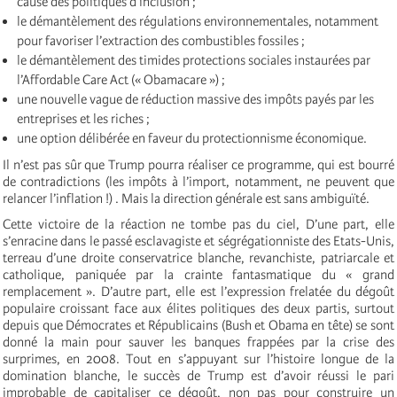
cause des politiques d’inclusion ;
le démantèlement des régulations environnementales, notamment
pour favoriser l’extraction des combustibles fossiles ;
le démantèlement des timides protections sociales instaurées par
l’Affordable Care Act (« Obamacare ») ;
une nouvelle vague de réduction massive des impôts payés par les
entreprises et les riches ;
une option délibérée en faveur du protectionnisme économique.
Il n’est pas sûr que Trump pourra réaliser ce programme, qui est bourré
de contradictions (les impôts à l’import, notamment, ne peuvent que
relancer l’inflation !) . Mais la direction générale est sans ambiguïté.
Cette victoire de la réaction ne tombe pas du ciel, D’une part, elle
s’enracine dans le passé esclavagiste et ségrégationniste des Etats-Unis,
terreau d’une droite conservatrice blanche, revanchiste, patriarcale et
catholique, paniquée par la crainte fantasmatique du « grand
remplacement ». D’autre part, elle est l’expression frelatée du dégoût
populaire croissant face aux élites politiques des deux partis, surtout
depuis que Démocrates et Républicains (Bush et Obama en tête) se sont
donné la main pour sauver les banques frappées par la crise des
surprimes, en 2008. Tout en s’appuyant sur l’histoire longue de la
domination blanche, le succès de Trump est d’avoir réussi le pari
improbable de capitaliser ce dégoût, non pas pour construire un