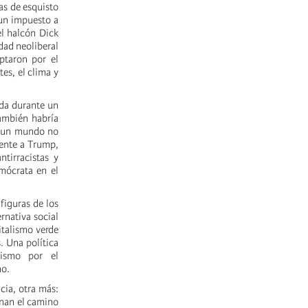
gas de esquisto
 un impuesto a
el halcón Dick
dad neoliberal
ptaron por el
es, el clima y
ada durante un
ambién habría
e: un mundo no
rente a Trump,
ntirracistas y
emócrata en el
figuras de los
rnativa social
italismo verde
. Una política
xismo por el
no.
cia, otra más:
anan el camino