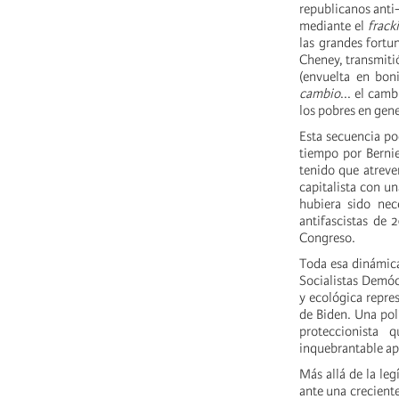
republicanos anti
mediante el
frack
las grandes fortu
Cheney, transmitió
(envuelta en bon
cambio
... el cam
los pobres en gene
Esta secuencia pod
tiempo por Bernie
tenido que atreve
capitalista con u
hubiera sido nece
antifascistas de 
Congreso.
Toda esa dinámica
Socialistas Demócr
y ecológica repre
de Biden. Una pol
proteccionista 
inquebrantable ap
Más allá de la le
ante una creciente