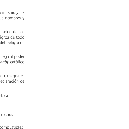
virilismo y las
sus nombres y
ictados de los
igros de todo
del peligro de
llega al poder
obby
católico
Koch, magnates
declaración de
ntera
derechos
 combustibles