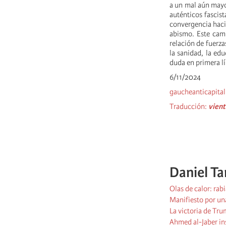
a un mal aún mayo
auténticos fascist
convergencia hacia
abismo. Este cami
relación de fuerza
la sanidad, la ed
duda en primera lí
6/11/2024
gaucheanticapital
Traducción:
vient
Daniel T
Olas de calor: rabi
Manifiesto por un
La victoria de Tru
Ahmed al-Jaber ins