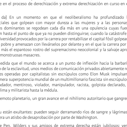
 en el proceso de derechización y extrema derechización en curso en 
se da] En un momento en que el neoliberalismo ha profundizado l
ciales que golpean con mayor dureza a las mujeres y a las personas 
ses dominantes se regodean cada día más en una opulencia cuyas fuen
n hasta el punto de que ya no pueden distinguirse; cuando la catástrofe 
iversidad provocados por la carrera por rentabilizar el capital fósil golp
 pobre y amenazan con llevárselos por delante y en el que la carrera po
 más el espantoso rostro del supremacismo neocolonial y la salvaje apr
e monstruosas masacres.
medida que el mundo se acerca a un punto de inflexión hacia la barbar
o de la esclavitud, unos medios de comunicación privados abiertamente r
es operadas por capitalistas sin escrúpulos como Elon Musk impulsan 
imera superpotencia mundial de un multimillonario fascista sin escrúpul
audador, mentiroso, violador, manipulador, racista, golpista declarado
lima y militarista hasta la médula.
remoto planetario, un gran avance en el nihilismo autoritario que gangren
 están exultantes: pueden seguir derramando ríos de sangre y lágrima
iera un atisbo de desaprobación por parte de Washington.
e Pen, Wilders y sus amigos de extrema derecha están jubilosos: ven