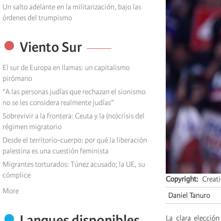
Un salto adelante en la militarización, bajo las
órdenes del trumpismo
Viento Sur
El sur de Europa en llamas: un capitalismo
pirómano
“A las personas judías que rechazan el sionismo
no se les considera realmente judías”
Sobrevivir a la frontera: Ceuta y la (no)crisis del
régimen migratorio
Desde el territorio-cuerpo: por qué la liberación
palestina es una cuestión feminista
Migrantes torturados: Túnez acusado; la UE, su
cómplice
Copyright
Creat
More
Daniel Tanuro
Langues disponibles
La clara elecció