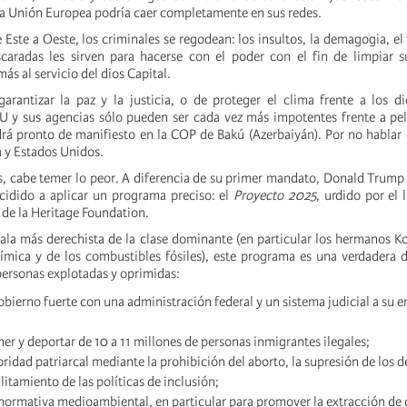
 Unión Europea podría caer completamente en sus redes.
 Este a Oeste, los criminales se regodean: los insultos, la demagogia, el 
caradas les sirven para hacerse con el poder con el fin de limpiar 
ás al servicio del dios Capital.
arantizar la paz y la justicia, o de proteger el clima frente a los d
 y sus agencias sólo pueden ser cada vez más impotentes frente a pel
drá pronto de manifiesto en la COP de Bakú (Azerbaiyán). Por no hablar 
a y Estados Unidos.
, cabe temer lo peor. A diferencia de su primer mandato, Donald Trump 
cidido a aplicar un programa preciso: el
Proyecto 2025
, urdido por el l
 de la Heritage Foundation.
 ala más derechista de la clase dominante (en particular los hermanos 
uímica y de los combustibles fósiles), este programa es una verdadera 
personas explotadas y oprimidas:
obierno fuerte con una administración federal y un sistema judicial a su e
ner y deportar de 10 a 11 millones de personas inmigrantes ilegales;
toridad patriarcal mediante la prohibición del aborto, la supresión de los 
litamiento de las políticas de inclusión;
normativa medioambiental, en particular para promover la extracción de