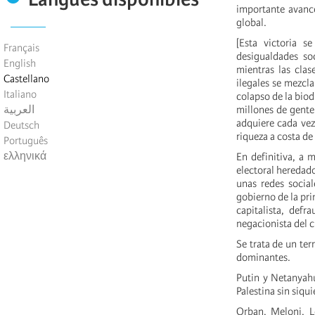
importante avance
global.
[Esta victoria 
Français
desigualdades so
English
mientras las cla
Castellano
ilegales se mezcla
Italiano
colapso de la biod
العربية
millones de gente
adquiere cada vez
Deutsch
riqueza a costa d
Português
ελληνικά
En definitiva, a 
electoral heredad
unas redes social
gobierno de la pr
capitalista, defr
negacionista del c
Se trata de un ter
dominantes.
Putin y Netanyahu
Palestina sin siqu
Orban, Meloni, L