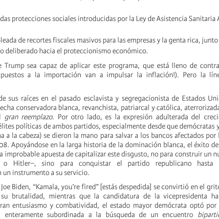
idas protecciones sociales introducidas por la Ley de Asistencia Sanitaria
leada de recortes fiscales masivos para las empresas y la genta rica, junto
o deliberado hacia el proteccionismo económico.
 Trump sea capaz de aplicar este programa, que está lleno de contra
mpuestos a la importación van a impulsar la inflación!). Pero la lín
e sus raíces en el pasado esclavista y segregacionista de Estados Un
echa conservadora blanca, revanchista, patriarcal y católica, aterrorizad
al
gran reemplazo
. Por otro lado, es la expresión adulterada del crec
 élites políticas de ambos partidos, especialmente desde que demócratas 
a la cabeza) se dieron la mano para salvar a los bancos afectados por la
8. Apoyándose en la larga historia de la dominación blanca, el éxito d
a improbable apuesta de capitalizar este disgusto, no para construir un n
o Hitler–, sino para conquistar el partido republicano hasta t
un instrumento a su servicio.
e Joe Biden, “Kamala, you’re fired” [estás despedida] se convirtió en el gri
su brutalidad, mientras que la candidatura de la vicepresidenta ha
gran entusiasmo y combatividad, el estado mayor demócrata optó po
, enteramente subordinada a la búsqueda de un encuentro
biparti