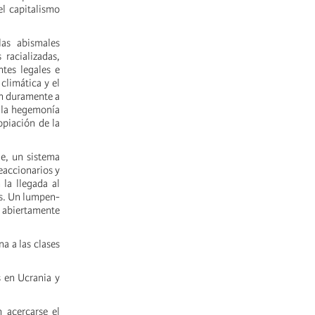
el capitalismo
as abismales
racializadas,
tes legales e
climática y el
ean duramente a
r la hegemonía
opiación de la
ie, un sistema
eaccionarios y
la llegada al
os. Un lumpen-
, abiertamente
a a las clases
s en Ucrania y
 acercarse el