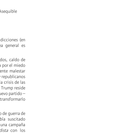
 Asequible
dicciones (en
ea general es
idos, caldo de
a por el miedo
iente malestar
y republicanos
 crisis de las
e Trump reside
uevo partido –
ransformarlo
to de guerra de
bía suscitado
r una campaña
dista
con los