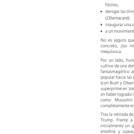
fósiles;
derogar las tím
(
Obamacare
);
inaugurar una o
a un movimient
No es seguro que
concreto, ¡los i
inequívoca.
Por un lado, hund
cultivo de una der
fantasmagórico 
popular hacia las
(con Bush y Obama 
superprime
en 200
en haber logrado l
como Mussolini 
completamente en 
Tras la retirada d
Trump. Frente a 
inicialmente un 
anodina y suave