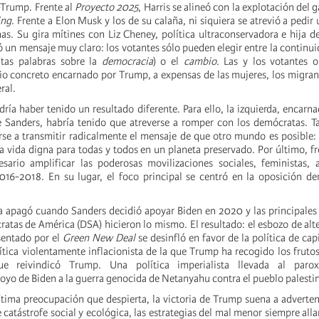
-Trump. Frente al
Proyecto 2025
, Harris se alineó con la explotación del 
ing
. Frente a Elon Musk y los de su calaña, ni siquiera se atrevió a pedir
nas. Su gira mítines con Liz Cheney, política ultraconservadora e hija d
 un mensaje muy claro: los votantes sólo pueden elegir entre la continui
itas palabras sobre la
democracia
) o el
cambio
. Las y los votantes o
bio concreto encarnado por Trump, a expensas de las mujeres, los migrant
ral.
ría haber tenido un resultado diferente. Para ello, la izquierda, encarn
 Sanders, habría tenido que atreverse a romper con los demócratas. T
rse a transmitir radicalmente el mensaje de que otro mundo es posibl
na vida digna para todas y todos en un planeta preservado. Por último, f
sario amplificar las poderosas movilizaciones sociales, feministas, a
2016-2018. En su lugar, el foco principal se centró en la oposición d
 apagó cuando Sanders decidió apoyar Biden en 2020 y las principales 
atas de América (DSA) hicieron lo mismo. El resultado: el esbozo de alte
sentado por el
Green New Deal
se desinfló en favor de la política de cap
ítica violentamente inflacionista de la que Trump ha recogido los frutos
que reivindicó Trump. Una política imperialista llevada al paro
oyo de Biden a la guerra genocida de Netanyahu contra el pueblo palesti
gítima preocupación que despierta, la victoria de Trump suena a adverten
 catástrofe social y ecológica, las estrategias del mal menor siempre all