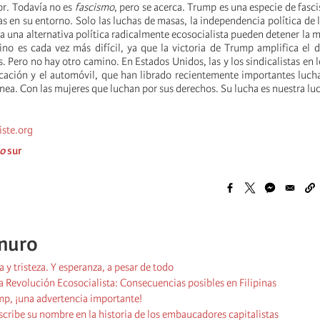
r. Todavía no es
fascismo
, pero se acerca. Trump es una especie de fasci
as en su entorno. Solo las luchas de masas, la independencia política de l
 una alternativa política radicalmente ecosocialista pueden detener la m
no es cada vez más difícil, ya que la victoria de Trump amplifica el d
s. Pero no hay otro camino. En Estados Unidos, las y los sindicalistas en 
ucación y el automóvil, que han librado recientemente importantes lucha
nea. Con las mujeres que luchan por sus derechos. Su lucha es nuestra lu
iste.org
o
sur
anuro
a y tristeza. Y esperanza, a pesar de todo
a Revolución Ecosocialista: Consecuencias posibles en Filipinas
mp, ¡una advertencia importante!
cribe su nombre en la historia de los embaucadores capitalistas