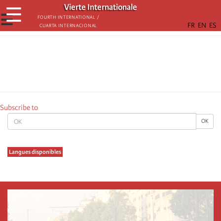
Skip
Vierte Internationale
☰
to
☰
Fourth International /
Cuarta Internacional
main
content
Subscribe to
OK
OK
Langues disponibles