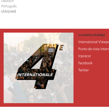
Deutsch
Português
ελληνικά
La nostra stampa
International Viewp
Punto de vista inter
Inprecor
Facebook
Twitter