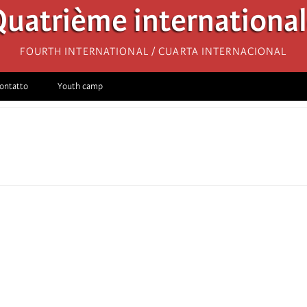
uatrième internationa
Fourth International / Cuarta Internacional
ontatto
Youth camp