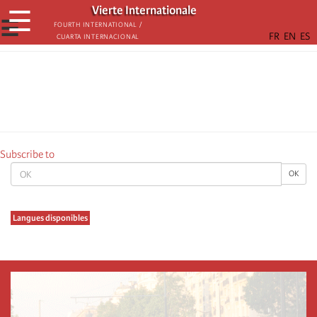
Skip
Vierte Internationale
☰
to
☰
Fourth International /
Cuarta Internacional
main
content
Subscribe to
OK
OK
Langues disponibles