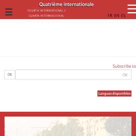
تجاوز
Quatrième internationale
إلى
☰
Fourth International /
Cuarta Internacional
المحتوى
الرئيسي
Subscribe to
OK
OK
Langues disponibles