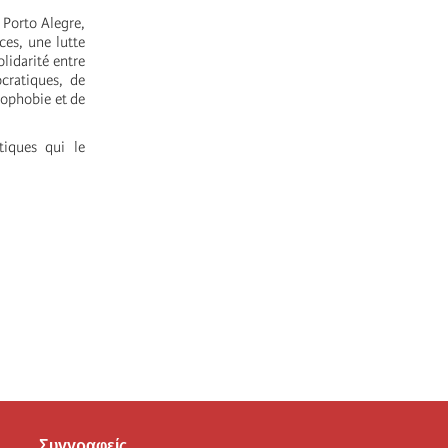
 Porto Alegre,
ces, une lutte
olidarité entre
cratiques, de
nophobie et de
tiques qui le
Συγγραφείς