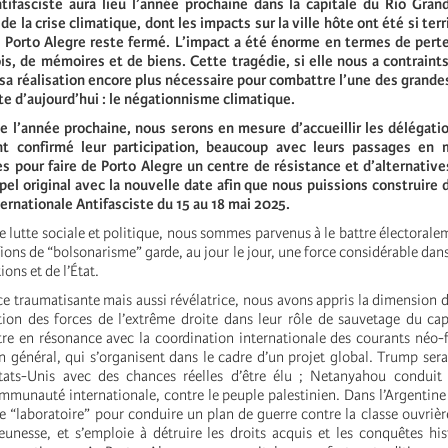
ntifasciste aura lieu l’année prochaine dans la capitale du Rio Gran
t de la crise climatique, dont les impacts sur la ville hôte ont été si ter
e Porto Alegre reste fermé. L’impact a été énorme en termes de perte
s, de mémoires et de biens. Cette tragédie, si elle nous a contraints
sa réalisation encore plus nécessaire pour combattre l’une des grand
te d’aujourd’hui : le négationnisme climatique.
e l’année prochaine, nous serons en mesure d’accueillir les délégat
nt confirmé leur participation, beaucoup avec leurs passages en 
es pour faire de Porto Alegre un centre de résistance et d’alternative
pel original avec la nouvelle date afin que nous puissions construire d
ernationale Antifasciste du 15 au 18 mai 2025.
 lutte sociale et politique, nous sommes parvenus à le battre électorale
ions de “bolsonarisme” garde, au jour le jour, une force considérable dans
ions et de l’État.
e traumatisante mais aussi révélatrice, nous avons appris la dimension de
tion des forces de l’extrême droite dans leur rôle de sauvetage du ca
re en résonance avec la coordination internationale des courants néo-f
n général, qui s’organisent dans le cadre d’un projet global. Trump sera
tats-Unis avec des chances réelles d’être élu ; Netanyahou conduit
mmunauté internationale, contre le peuple palestinien. Dans l’Argentine 
 “laboratoire” pour conduire un plan de guerre contre la classe ouvrière
jeunesse, et s’emploie à détruire les droits acquis et les conquêtes his