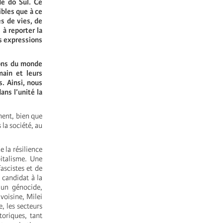
de do Sul. Ce
ribles que à ce
s de vies, de
 à reporter la
es expressions
ions du monde
main et leurs
s. Ainsi, nous
ans l’unité la
ment, bien que
 la société, au
 la résilience
pitalisme. Une
ascistes et de
 candidat à la
 un génocide,
voisine, Milei
, les secteurs
toriques, tant