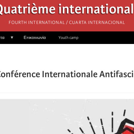
uatrième internationa
Fourth International / Cuarta Internacional
ητα
Επικοινωνία
Youth camp
Conférence Internationale Antifascis