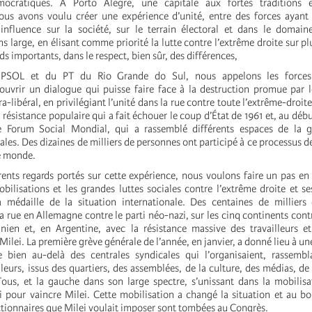
ocratiques. A Porto Alegre, une capitale aux fortes traditions e
ous avons voulu créer une expérience d’unité, entre des forces ayant
influence sur la société, sur le terrain électoral et dans le domain
s large, en élisant comme priorité la lutte contre l’extrême droite sur pl
ds importants, dans le respect, bien sûr, des différences,
du PSOL et du PT du Rio Grande do Sul, nous appelons les forces 
 ouvrir un dialogue qui puisse faire face à la destruction promue par 
a-libéral, en privilégiant l’unité dans la rue contre toute l’extrême-droit
a résistance populaire qui a fait échouer le coup d’État de 1961 et, au débu
 le Forum Social Mondial, qui a rassemblé différents espaces de la 
ales. Des dizaines de milliers de personnes ont participé à ce processus d
re monde.
rents regards portés sur cette expérience, nous voulons faire un pas en
bilisations et les grandes luttes sociales contre l’extrême droite et se
a médaille de la situation internationale. Des centaines de milliers
 rue en Allemagne contre le parti néo-nazi, sur les cinq continents cont
nien et, en Argentine, avec la résistance massive des travailleurs e
Milei. La première grève générale de l’année, en janvier, a donné lieu à u
 bien au-delà des centrales syndicales qui l’organisaient, rassembla
lleurs, issus des quartiers, des assemblées, de la culture, des médias, de
 Tous, et la gauche dans son large spectre, s’unissant dans la mobilis
ni pour vaincre Milei. Cette mobilisation a changé la situation et au 
actionnaires que Milei voulait imposer sont tombées au Congrès.