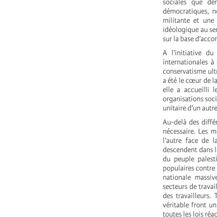
sociales que dém
démocratiques, n
militante et une 
idéologique au sen
sur la base d’accor
A l’initiative 
internationales à
conservatisme ultr
a été le cœur de l
elle a accueilli
organisations soci
unitaire d’un aut
Au-delà des diffé
nécessaire. Les mo
l’autre face de l
descendent dans la
du peuple palesti
populaires contre 
nationale massive
secteurs de travai
des travailleurs.
véritable front u
toutes les lois ré