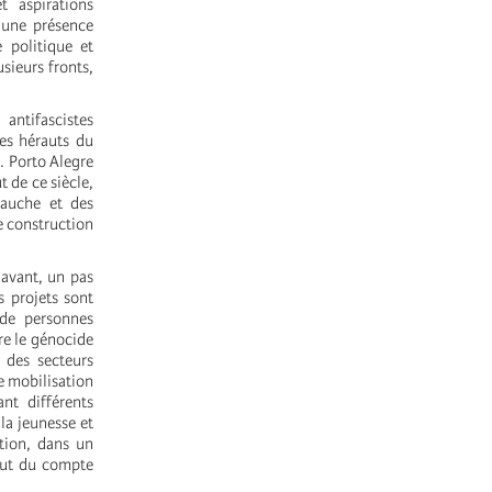
t aspirations
 une présence
e politique et
usieurs fronts,
antifascistes
les hérauts du
e. Porto Alegre
t de ce siècle,
gauche et des
e construction
 avant, un pas
s projets sont
 de personnes
re le génocide
t des secteurs
ne mobilisation
nt différents
 la jeunesse et
ation, dans un
bout du compte