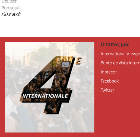
Deutsch
Português
ελληνικά
Ο τύπος μας
International Viewp
Punto de vista inter
Inprecor
Facebook
Twitter