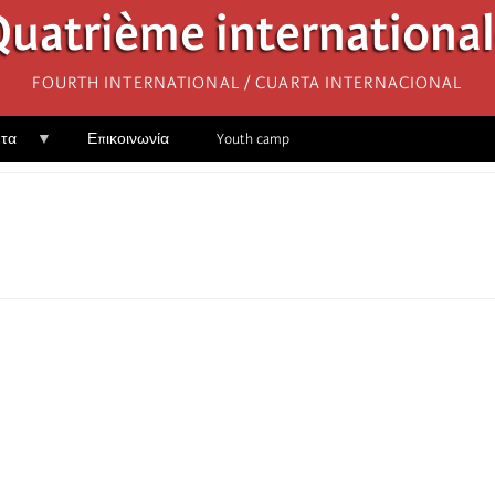
uatrième internationa
Fourth International / Cuarta Internacional
ητα
Επικοινωνία
Youth camp