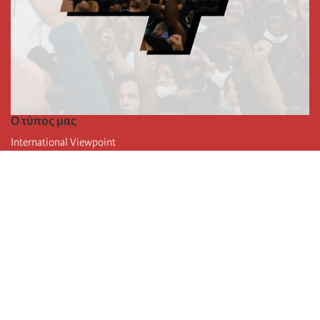
Ο τύπος μας
International Viewpoint
Punto de vista internacional
Inprecor
Facebook
Twitter
Η Διεθνής
Τελευταίο συνέδριο της Διεθνούς
Ανακοινώσεις του Εκτελεστικού Γραφείου
Μορφωτικό Ίδρυμα (IIRE)