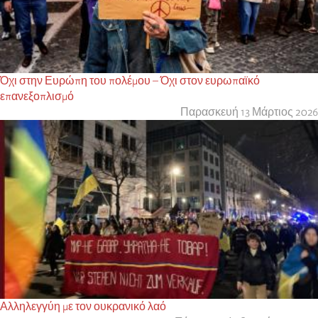
Όχι στην Ευρώπη του πολέμου – Όχι στον ευρωπαϊκό
επανεξοπλισμό
Παρασκευή 13 Μάρτιος 2026
Αλληλεγγύη με τον ουκρανικό λαό