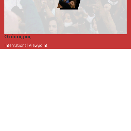
Ο τύπος μας
International Viewpoint
Punto de vista internacional
Inprecor
Facebook
Twitter
Η Διεθνής
Τελευταίο συνέδριο της Διεθνούς
Ανακοινώσεις του Εκτελεστικού Γραφείου
Μορφωτικό Ίδρυμα (IIRE)
Διεθνές κάμπινγκ
Συγγραφείς