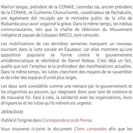
Marlon Vargas, président de la CONAIE, Leonidas Iza, ancien président
de la CONAIE, et Guillermo Churuchumbi, coordinateur de Pachakutik,
ont également été inculpés par le ministère public de la ville de
Riobamba pour avoir organisé la grève. Dans le même temps, les médias
communautaires, tels que la chaîne de télévision du Mouvement
indigène et paysan de Cotopaxi (MICC), sont censurés.
Les mobilisations de ces dernières semaines marquent un nouveau
tournant dans la lutte sociale en Équateur, car elles montrent qu’une
opposition populaire se forme contre le gouvernement
antidémocratique et néolibéral de Daniel Noboa. C’est déjà un fait,
quelle que soit l’ampleur et la profondeur des manifestations actuelles.
Dans le même temps, les luttes cherchent des moyens de se rassembler
et de créer des espaces d’unité plus larges.
Les deux sont considérés comme une menace par le gouvernement et
les oligarchies au pouvoir, qui réagissent donc avec tant de violence et
de mauvaise foi. Face à cela, la solidarité avec les organisations, leurs
dirigeant·es et les luttes qu’ils mènent est urgente.
28/09/2025
Publié à l’origine dans
Correspondencia de Prensa
.
Vous trouverez ci-joint le document
Chers camarades
afin que les