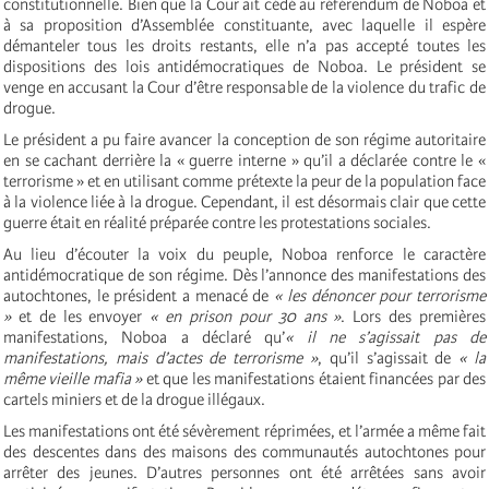
constitutionnelle. Bien que la Cour ait cédé au référendum de Noboa et
à sa proposition d’Assemblée constituante, avec laquelle il espère
démanteler tous les droits restants, elle n’a pas accepté toutes les
dispositions des lois antidémocratiques de Noboa. Le président se
venge en accusant la Cour d’être responsable de la violence du trafic de
drogue.
Le président a pu faire avancer la conception de son régime autoritaire
en se cachant derrière la « guerre interne » qu’il a déclarée contre le «
terrorisme » et en utilisant comme prétexte la peur de la population face
à la violence liée à la drogue. Cependant, il est désormais clair que cette
guerre était en réalité préparée contre les protestations sociales.
Au lieu d’écouter la voix du peuple, Noboa renforce le caractère
antidémocratique de son régime. Dès l’annonce des manifestations des
autochtones, le président a menacé de
« les dénoncer pour terrorisme
»
et de les envoyer
« en prison pour 30 ans »
. Lors des premières
manifestations, Noboa a déclaré qu’
« il ne s’agissait pas de
manifestations, mais d’actes de terrorisme »
, qu’il s’agissait de
« la
même vieille mafia »
et que les manifestations étaient financées par des
cartels miniers et de la drogue illégaux.
Les manifestations ont été sévèrement réprimées, et l’armée a même fait
des descentes dans des maisons des communautés autochtones pour
arrêter des jeunes. D’autres personnes ont été arrêtées sans avoir