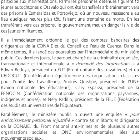
participé aux manifestations. Parmi les personnes détenues figurent 12
jeunes autochtones d’Otavalo qui ont été transférés arbitrairement vers
des prisons à Esmeraldas et Portoviejo, où un nouveau massacre a eu
lieu quelques heures plus tôt, faisant une trentaine de morts. En les
transférant vers ces prisons, le gouvernement met en danger la vie de
ces jeunes militant·es.
Il a immédiatement ordonné le gel des comptes bancaires des
dirigeant·es de la CONAIE et du Conseil de l’eau de Cuenca. Dans le
même temps, il a lancé des poursuites par l’intermédiaire du ministère
public. Ces derniers jours, le parquet chargé de la criminalité organisée,
transnationale et internationale a
« demandé des informations »
à
Edwin Bedoya, président du FUT (Front unitaire des travailleurs) et du
CEDOCUT (Confédération équatorienne des organisations classistes
pour l’unité des travailleurs), Andrés Quishpe, président de l’UNE
(Union nationale des éducateurs), Gary Esparza, président de la
FENOCIN (Confédération nationale des organisations paysannes,
indigènes et noires), et Nery Padilla, président de la FEUE (Fédération
des étudiants universitaires de l’Équateur).
Parallèlement, le ministère public a ouvert une enquête
« pour
enrichissement personnel injustifié »
contre 58 militants et dirigeants
de la CONAIE, du Front national anti-mines et de plusieurs autres
organisations sociales et ONG environnementales liées aux
mouvements sociaux.