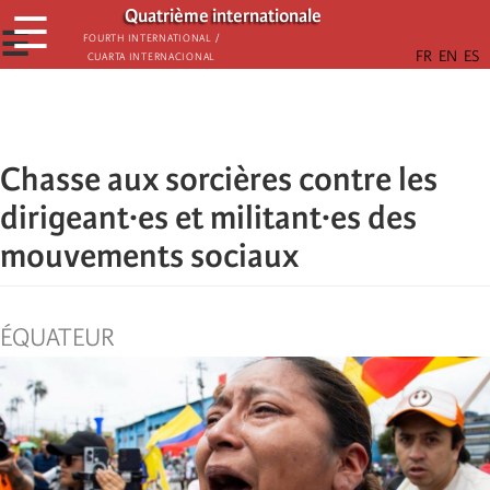
Παράκαμψη
Quatrième internationale
☰
προς
☰
Fourth International /
Cuarta Internacional
το
κυρίως
περιεχόμενο
Chasse aux sorcières contre les
dirigeant·es et militant·es des
mouvements sociaux
ÉQUATEUR