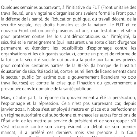
Quelques semaines auparavant, à l’initiative du FUT (Front unitaire des
travailleurs), une vingtaine d’organisations avaient formé le Front pour
la défense de la santé, de l’éducation publique, du travail décent, de la
sécurité sociale, des droits humains et de la nature. Le FUT et ce
nouveau Front ont organisé plusieurs actions, manifestations et sit-in
pour protester contre les lois antidémocratiques sur l’intégrité, la
sécurité et le renseignement (qui instaurent une sorte d’état d’urgence
permanent et étendent les possibilités d’espionnage contre les
organisations et les dirigeants sociaux), contre un projet de réforme de
la loi sur la sécurité sociale qui ouvrira la porte aux banques privées
pour contrôler certaines parties de la BIESS (la banque de l’Institut
équatorien de sécurité sociale), contre les milliers de licenciements dans
le secteur public (on estime que le gouvernement licenciera 70 000
travailleur·ses) et contre la crise que l’inaction du gouvernement a
provoquée dans le domaine de la santé publique.
Mais, d’autre part, la réponse du gouvernement a été la persécution,
l’espionnage et la répression. Cela n’est pas surprenant car, depuis
janvier 2024, Noboa s’est employé à mettre en place et à perfectionner
un régime autoritaire qui subordonne et menace les autres fonctions de
l’État afin de les mettre au service du président et de son groupe : s’il
s’est retourné contre son vice-président au début de son premier
mandat, il a préféré ces derniers mois s’en prendre à la Cour