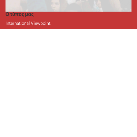
Ο τύπος μας
International Viewpoint
Punto de vista internacional
Inprecor
Facebook
Twitter
Η Διεθνής
Τελευταίο συνέδριο της Διεθνούς
Ανακοινώσεις του Εκτελεστικού Γραφείου
Μορφωτικό Ίδρυμα (IIRE)
Διεθνές κάμπινγκ
Συγγραφείς
Video
RSS