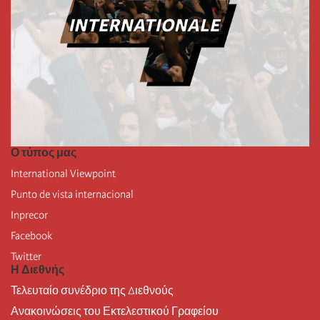
Ο τύπος μας
International Viewpoint
Punto de vista internacional
Inprecor
Facebook
Twitter
Η Διεθνής
Τελευταίο συνέδριο της Διεθνούς
Ανακοινώσεις του Εκτελεστικού Γραφείου