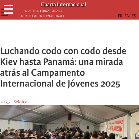
Skip
Cuarta Internacional
☰
to
☰
Fourth International /
Quatrième internationale
main
content
Luchando codo con codo desde
Kiev hasta Panamá: una mirada
atrás al Campamento
Internacional de Jóvenes 2025
2025 - Bélgica