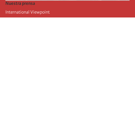
Nuestra prensa
International Viewpoint
Punto de vista internacional
Inprecor
Facebook
Twitter
La Internacional
Último Congreso de la Internacional
De
claraciones del Buró Ejecutivo
Instituto de formación (IIRE)
Campamento internacional
Autores
Videos
RSS
iniciar sesión