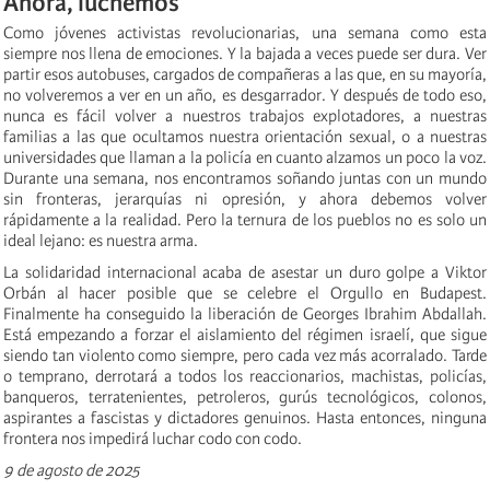
Ahora, luchemos
Como jóvenes activistas revolucionarias, una semana como esta
siempre nos llena de emociones. Y la bajada a veces puede ser dura. Ver
partir esos autobuses, cargados de compañeras a las que, en su mayoría,
no volveremos a ver en un año, es desgarrador. Y después de todo eso,
nunca es fácil volver a nuestros trabajos explotadores, a nuestras
familias a las que ocultamos nuestra orientación sexual, o a nuestras
universidades que llaman a la policía en cuanto alzamos un poco la voz.
Durante una semana, nos encontramos soñando juntas con un mundo
sin fronteras, jerarquías ni opresión, y ahora debemos volver
rápidamente a la realidad. Pero la ternura de los pueblos no es solo un
ideal lejano: es nuestra arma.
La solidaridad internacional acaba de asestar un duro golpe a Viktor
Orbán al hacer posible que se celebre el Orgullo en Budapest.
Finalmente ha conseguido la liberación de Georges Ibrahim Abdallah.
Está empezando a forzar el aislamiento del régimen israelí, que sigue
siendo tan violento como siempre, pero cada vez más acorralado. Tarde
o temprano, derrotará a todos los reaccionarios, machistas, policías,
banqueros, terratenientes, petroleros, gurús tecnológicos, colonos,
aspirantes a fascistas y dictadores genuinos. Hasta entonces, ninguna
frontera nos impedirá luchar codo con codo.
9 de agosto de 2025