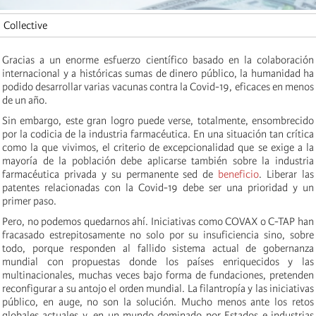
Collective
Gracias a un enorme esfuerzo científico basado en la colaboración
internacional y a históricas sumas de dinero público, la humanidad ha
podido desarrollar varias vacunas contra la Covid-19, eficaces en menos
de un año.
Sin embargo, este gran logro puede verse, totalmente, ensombrecido
por la codicia de la industria farmacéutica. En una situación tan crítica
como la que vivimos, el criterio de excepcionalidad que se exige a la
mayoría de la población debe aplicarse también sobre la industria
farmacéutica privada y su permanente sed de
beneficio
. Liberar las
patentes relacionadas con la Covid-19 debe ser una prioridad y un
primer paso.
Pero, no podemos quedarnos ahí. Iniciativas como COVAX o C-TAP han
fracasado estrepitosamente no solo por su insuficiencia sino, sobre
todo, porque responden al fallido sistema actual de gobernanza
mundial con propuestas donde los países enriquecidos y las
multinacionales, muchas veces bajo forma de fundaciones, pretenden
reconfigurar a su antojo el orden mundial. La filantropía y las iniciativas
público, en auge, no son la solución. Mucho menos ante los retos
globales actuales y, en un mundo dominado por Estados e industrias