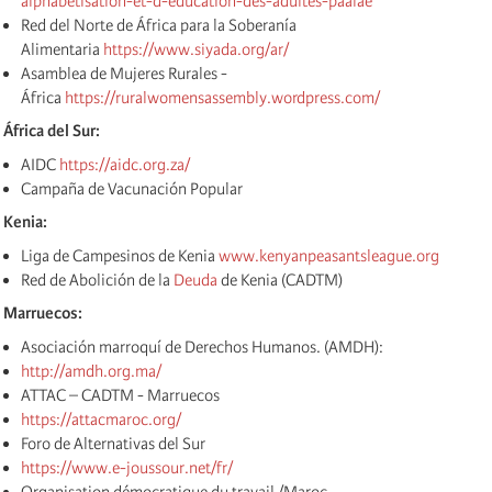
alphabetisation-et-d-education-des-adultes-paalae
Red del Norte de África para la Soberanía
Alimentaria
https://www.siyada.org/ar/
Asamblea de Mujeres Rurales -
África
https://ruralwomensassembly.wordpress.com/
África del Sur:
AIDC
https://aidc.org.za/
Campaña de Vacunación Popular
Kenia:
Liga de Campesinos de Kenia
www.kenyanpeasantsleague.org
Red de Abolición de la
Deuda
de Kenia (CADTM)
Marruecos:
Asociación marroquí de Derechos Humanos. (AMDH):
http://amdh.org.ma/
ATTAC – CADTM - Marruecos
https://attacmaroc.org/
Foro de Alternativas del Sur
https://www.e-joussour.net/fr/
Organisation démocratique du travail /Maroc