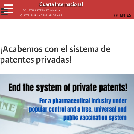
Skip
Cuarta Internacional
☰
to
☰
Fourth International /
Quatrième internationale
main
content
¡Acabemos con el sistema de
patentes privadas!