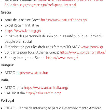
Solidaire-113278857470238/?ref=page_internal
Grecia
Amis de la nature Grèce
https://www.naturefriends.gr/
Expel Racism Initiative
https://www.kar.org.gr/
Initiative des personnels de soin pour la santé publique – droit du
peuple bien social
Organisation pour les droits des femmes TO MOV
www.tomov.gr
Solidarité pour tous (Athènes Grèce)
https://www.solidarity4all.gr/
Sunday Immigrants School
https://www.ksm.gr/
Hungría:
ATTAC
http://www.attac.hu/
Italia:
ATTAC Italia
https://www.attac-italia.org/
CADTM Italia
http://italia.cadtm.org/
Portugal
CIDAC - Centro de Intervenção para o Desenvolvimento Amílcar