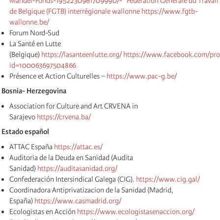
Mandel-Fonds-1952230961709990/
-* Fédération Générale du Travail
de Belgique (FGTB) interrégionale wallonne https://www.fgtb-
wallonne.be/
Forum Nord-Sud
La Santé en Lutte
(Belgique)
https://lasanteenlutte.org/
https://www.facebook.com/pro
id=100063697504866
Présence et Action Culturelles –
https://www.pac-g.be/
Bosnia- Herzegovina
Association for Culture and Art CRVENA in
Sarajevo
https://crvena.ba/
Estado español
ATTAC España
https://attac.es/
Auditoria de la Deuda en Sanidad (Audita
Sanidad)
https://auditasanidad.org/
Confederación Intersindical Galega (CIG).
https://www.cig.gal/
Coordinadora Antiprivatizacion de la Sanidad (Madrid,
España)
https://www.casmadrid.org/
Ecologistas en Acción
https://www.ecologistasenaccion.org/