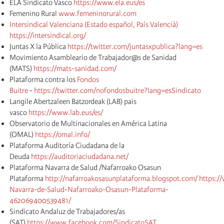
ELA Sindicato Vasco
https://www.ela.eus/es
Femenino Rural
www.femeninorural.com
Intersindical Valenciana (Estado español, País Valencià)
https://intersindical.org/
Juntas X la Pública
https://twitter.com/juntasxpublica?lang=es
Movimiento Asambleario de Trabajador@s de Sanidad
(MATS)
https://mats-sanidad.com/
Plataforma contra los
Fondos
Buitre
-
https://twitter.com/nofondosbuitre?lang=esSindicato
Langile Abertzaleen Batzordeak (LAB) pais
vasco
https://www.lab.eus/es/
Observatorio de Multinacionales en América Latina
(OMAL)
https://omal.info/
Plataforma Auditoría Ciudadana de la
Deuda
https://auditoriaciudadana.net/
Plataforma Navarra de Salud /Nafarroako Osasun
Plataforma
http://nafarroakosasunplataforma.blogspot.com/
https:/
Navarra-de-Salud-Nafarroako-Osasun-Plataforma-
462069400539481/
Sindicato Andaluz de Trabajadores/as
(SAT)
https://www.facebook.com/SindicatoSAT