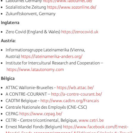
Labournet Germany
https://www.labournet.de/
Sozialistische Zeitung
https://www.sozonline.de/
Zukunftskonvent, Germany
Inglaterra
Zero Covid (England & Wales)
https://zerocovid.uk
Austria:
Informationsgruppe Lateinamerika (Vienna,
Austria)
https://lateinamerika-anders.org/
Institute for Intercultural Research and Cooperation –
https://www.latautonomy.com
Bélgica
ATTAC Wallonie-Bruxelles -
https://wb.attac.be/
A CONTRE-COURANT –
http://a-contre-courant.be/
CADTM Belgique -
http://www.cadtm.org/Francais
Centrale Nationale des Employés (CNE-CSC)
CEPAG
https://www.cepag.be/
CETRI - Centre tricontinental, Belgique,
www.cetri.be
Ernest Mandel Fonds (Belgium)
https://www.facebook.com/Ernest-