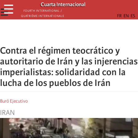
Skip
Cuarta Internacional
☰
to
☰
Fourth International /
Quatrième internationale
main
content
Contra el régimen teocrático y
autoritario de Irán y las injerencias
imperialistas: solidaridad con la
lucha de los pueblos de Irán
Buró Ejecutivo
IRAN