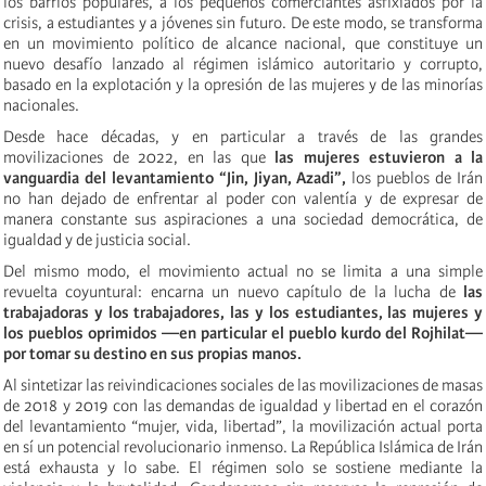
los barrios populares, a los pequeños comerciantes asfixiados por la
crisis, a estudiantes y a jóvenes sin futuro. De este modo, se transforma
en un movimiento político de alcance nacional, que constituye un
nuevo desafío lanzado al régimen islámico autoritario y corrupto,
basado en la explotación y la opresión de las mujeres y de las minorías
nacionales.
Desde hace décadas, y en particular a través de las grandes
movilizaciones de 2022, en las que
las mujeres estuvieron a la
vanguardia del levantamiento “Jin, Jiyan, Azadi”,
los pueblos de Irán
no han dejado de enfrentar al poder con valentía y de expresar de
manera constante sus aspiraciones a una sociedad democrática, de
igualdad y de justicia social.
Del mismo modo, el movimiento actual no se limita a una simple
revuelta coyuntural: encarna un nuevo capítulo de la lucha de
las
trabajadoras y los trabajadores, las y los estudiantes, las mujeres y
los pueblos oprimidos —en particular el pueblo kurdo del Rojhilat—
por tomar su destino en sus propias manos.
Al sintetizar las reivindicaciones sociales de las movilizaciones de masas
de 2018 y 2019 con las demandas de igualdad y libertad en el corazón
del levantamiento “mujer, vida, libertad”, la movilización actual porta
en sí un potencial revolucionario inmenso. La República Islámica de Irán
está exhausta y lo sabe. El régimen solo se sostiene mediante la