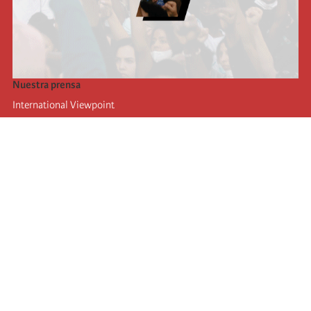
Nuestra prensa
International Viewpoint
Punto de vista internacional
Inprecor
Facebook
Twitter
La Internacional
Último Congreso de la Internacional
De
claraciones del Buró Ejecutivo
Instituto de formación (IIRE)
Campamento internacional
Autores