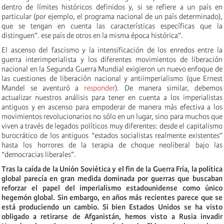
dentro de límites históricos definidos y, si se refiere a un país en
particular (por ejemplo, el programa nacional de un país determinado),
que se tengan en cuenta las características específicas que la
distinguen”. ese país de otros en la misma época histórica”.
El ascenso del fascismo y la intensificación de los enredos entre la
guerra interimperialista y los diferentes movimientos de liberación
nacional en la Segunda Guerra Mundial exigieron un nuevo enfoque de
las cuestiones de liberación nacional y antiimperialismo (que Ernest
Mandel se aventuró a
responder
). De manera similar, debemos
actualizar nuestros análisis para tener en cuenta a los imperialistas
antiguos y en ascenso para empoderar de manera más efectiva a los
movimientos revolucionarios no sólo en un lugar, sino para muchos que
viven a través de legados políticos muy diferentes: desde el capitalismo
burocrático de los antiguos “estados socialistas realmente existentes”
hasta los horrores de la terapia de choque neoliberal bajo las
“democracias liberales”.
Tras la caída de la Unión Soviética y el fin de la Guerra Fría, la política
global parecía en gran medida dominada por guerras que buscaban
reforzar el papel del imperialismo estadounidense como único
hegemón global. Sin embargo, en años más recientes parece que se
está produciendo un cambio. Si bien Estados Unidos se ha visto
obligado a retirarse de Afganistán, hemos visto a Rusia invadir