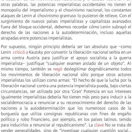
otras palabras, las potencias imperialistas occidentales no tienen el
monopolio del imperialismo y el chovinismo nacional; los constantes
ataques de Lenin al chovinismo granruso lo pusieron de relieve. Con el
surgimiento de nuevos países imperialistas y capitalistas avanzados
fuera del bloque occidental, debemos recordar cómo Lenin subrayó el
derecho de las naciones a la autodeterminación, incluso aquellas
atrapadas entre potencias imperialistas.
Por supuesto, ningún principio debería ser tan absoluto que –como
Lenin
criticó a
Kautsky por convertir la liberación nacional serbia en un
arma contra Austria para justificar el apoyo socialista a la guerra
imperialista– justifique “cualquier examen aislado de un objeto”. Al
mismo tiempo, también se
negó
deslegitimar dogmáticamente todos
los movimientos de liberación nacional sólo porque otros actores
imperialistas los utilizan como armas: “El hecho de que la lucha por la
liberación nacional contra una potencia imperialista pueda, bajo ciertas
circunstancias, ser utilizada por otra ‘Gran’ Potencia en sus intereses
igualmente imperialistas debería No tienen más peso para inducir a la
socialdemocracia a renunciar a su reconocimiento del derecho de las
naciones a la autodeterminación que los numerosos casos de la
burguesía que utiliza consignas republicanas con fines de engaño
político y robo financiero, por ejemplo, en los países latinos. tenido
para inducirlos a renunciar al republicanismo”. La
clave
No se trata de
vender generalidades, sino de “investigar cualquier cuestión social…