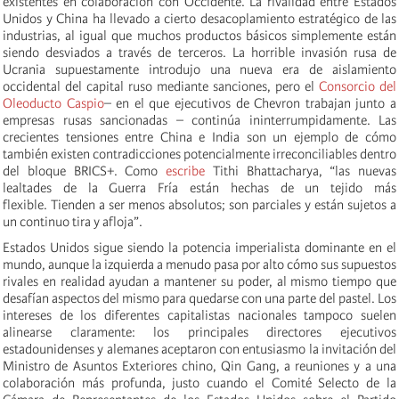
existentes en colaboración con Occidente. La rivalidad entre Estados
Unidos y China ha llevado a cierto desacoplamiento estratégico de las
industrias, al igual que muchos productos básicos simplemente están
siendo desviados a través de terceros. La horrible invasión rusa de
Ucrania supuestamente introdujo una nueva era de aislamiento
occidental del capital ruso mediante sanciones, pero el
Consorcio del
Oleoducto Caspio
– en el que ejecutivos de Chevron trabajan junto a
empresas rusas sancionadas – continúa ininterrumpidamente. Las
crecientes tensiones entre China e India son un ejemplo de cómo
también existen contradicciones potencialmente irreconciliables dentro
del bloque BRICS+. Como
escribe
Tithi Bhattacharya, “las nuevas
lealtades de la Guerra Fría están hechas de un tejido más
flexible. Tienden a ser menos absolutos; son parciales y están sujetos a
un continuo tira y afloja”.
Estados Unidos sigue siendo la potencia imperialista dominante en el
mundo, aunque la izquierda a menudo pasa por alto cómo sus supuestos
rivales en realidad ayudan a mantener su poder, al mismo tiempo que
desafían aspectos del mismo para quedarse con una parte del pastel. Los
intereses de los diferentes capitalistas nacionales tampoco suelen
alinearse claramente: los principales directores ejecutivos
estadounidenses y alemanes aceptaron con entusiasmo la invitación del
Ministro de Asuntos Exteriores chino, Qin Gang, a reuniones y a una
colaboración más profunda, justo cuando el Comité Selecto de la