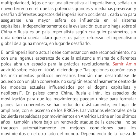
multipolaridad, lejos de ser una alternativa al imperialismo, señala un
nuevo terreno en el que las potencias grandes y medianas preservan y
desafían diferentes aspectos del imperialismo occidental, cada una para
asegurarse una mayor esfera de influencia en el sistema
capitalista. Independientemente de la evaluación que uno haga sobre si
China o Rusia es un país imperialista según cualquier parámetro, sin
duda debería quedar claro que estos países refuerzan el imperialismo
global de alguna manera, en lugar de desafiarlo.
El antiimperialismo actual debe comenzar con este reconocimiento, no
con una ingenua esperanza de que la existencia misma de diferentes
polos abra un espacio para la práctica revolucionaria.
Samir Amin
advirtió sobre esto en 2006, diciendo que “las opciones económicas y
los instrumentos políticos necesarios tendrán que desarrollarse de
acuerdo con un plan coherente; no surgirán espontáneamente dentro de
los modelos actuales influenciados por el dogma capitalista y
neoliberal”. En países como China, Rusia e Irán, los espacios de
movilización para que los movimientos puedan unirse para formular
planes tan coherentes se han reducido drásticamente, en lugar de
ampliarse, con el ascenso de los BRICS+. Las victorias electorales de la
izquierda respaldadas por movimientos en América Latina en los últimos
años –también ahora bajo un renovado ataque de la derecha– no se
traducen automáticamente en mejores condiciones para los
movimientos en el otro lado del mundo. Dependiendo de la fuerza de