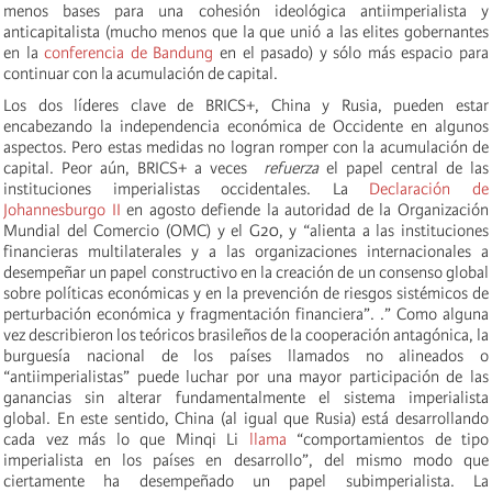
menos bases para una cohesión ideológica antiimperialista y
anticapitalista (mucho menos que la que unió a las elites gobernantes
en la
conferencia de Bandung
en el pasado) y sólo más espacio para
continuar con la acumulación de capital.
Los dos líderes clave de BRICS+, China y Rusia, pueden estar
encabezando la independencia económica de Occidente en algunos
aspectos. Pero estas medidas no logran romper con la acumulación de
capital. Peor aún, BRICS+ a veces
refuerza
el papel central de las
instituciones imperialistas occidentales. La
Declaración de
Johannesburgo II
en agosto defiende la autoridad de la Organización
Mundial del Comercio (OMC) y el G20, y “alienta a las instituciones
financieras multilaterales y a las organizaciones internacionales a
desempeñar un papel constructivo en la creación de un consenso global
sobre políticas económicas y en la prevención de riesgos sistémicos de
perturbación económica y fragmentación financiera”. .” Como alguna
vez describieron los teóricos brasileños de la cooperación antagónica, la
burguesía nacional de los países llamados no alineados o
“antiimperialistas” puede luchar por una mayor participación de las
ganancias sin alterar fundamentalmente el sistema imperialista
global. En este sentido, China (al igual que Rusia) está desarrollando
cada vez más lo que Minqi Li
llama
“comportamientos de tipo
imperialista en los países en desarrollo”, del mismo modo que
ciertamente ha desempeñado un papel subimperialista. La