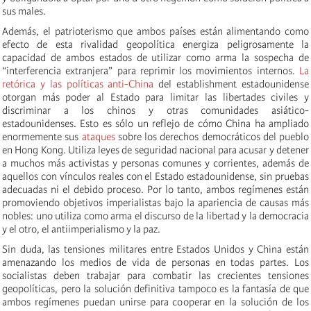
sus males.
Además, el patrioterismo que ambos países están alimentando como
efecto de esta rivalidad geopolítica energiza peligrosamente la
capacidad de ambos estados de utilizar como arma la sospecha de
“interferencia extranjera” para reprimir los movimientos internos.
La
retórica y las políticas anti-China
del establishment estadounidense
otorgan más poder al Estado para limitar las libertades civiles y
discriminar a los chinos y otras comunidades asiático-
estadounidenses. Esto es sólo un reflejo de cómo China ha ampliado
enormemente sus
ataques
sobre los derechos democráticos del pueblo
en Hong Kong. Utiliza leyes de seguridad nacional para acusar y detener
a muchos más activistas y personas comunes y corrientes, además de
aquellos con vínculos reales con el Estado estadounidense, sin pruebas
adecuadas ni el debido proceso. Por lo tanto, ambos regímenes están
promoviendo objetivos imperialistas bajo la apariencia de causas más
nobles: uno utiliza como arma el discurso de la libertad y la democracia
y el otro, el antiimperialismo y la paz.
Sin duda, las tensiones militares entre Estados Unidos y China están
amenazando los medios de vida de personas en todas partes. Los
socialistas deben trabajar para combatir las crecientes tensiones
geopolíticas, pero la solución definitiva tampoco es la fantasía de que
ambos regímenes puedan unirse para cooperar en la solución de los