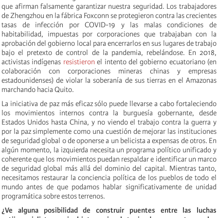
que afirman falsamente garantizar nuestra seguridad. Los trabajadores
de Zhengzhou en la fábrica Foxconn se protegieron contra las crecientes
tasas de infección por COVID-19 y las malas condiciones de
habitabilidad, impuestas por corporaciones que trabajaban con la
aprobación del gobierno local para encerrarlos en sus lugares de trabajo
bajo el pretexto de control de la pandemia, rebelándose. En 2018,
activistas indígenas
resistieron
el intento del gobierno ecuatoriano (en
colaboración con corporaciones mineras chinas y empresas
estadounidenses) de violar la soberanía de sus tierras en el Amazonas
marchando hacia Quito.
La iniciativa de paz más eficaz sólo puede llevarse a cabo fortaleciendo
los movimientos internos contra la burguesía gobernante, desde
Estados Unidos hasta China, y no viendo el trabajo contra la guerra y
por la paz simplemente como una cuestión de mejorar las instituciones
de seguridad global o de oponerse a un belicista a expensas de otros. En
algún momento, la izquierda necesita un programa político unificado y
coherente que los movimientos puedan respaldar e identificar un marco
de seguridad global más allá del dominio del capital. Mientras tanto,
necesitamos restaurar la conciencia política de los pueblos de todo el
mundo antes de que podamos hablar significativamente de unidad
programática sobre estos terrenos.
¿Ve alguna posibilidad de construir puentes entre las luchas