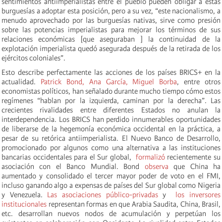
sentimientos antiimperialistas entre el pueblo pueden obligar a estas
burguesías a adoptar esta posición, pero a su vez, “este nacionalismo, a
menudo aprovechado por las burguesías nativas, sirve como presión
sobre las potencias imperialistas para mejorar los términos de sus
relaciones económicas [que aseguraban ] la continuidad de la
explotación imperialista quedó asegurada después de la retirada de los
ejércitos coloniales”.
Esto describe perfectamente las acciones de los países BRICS+ en la
actualidad.
Patrick Bond, Ana García, Miguel Borba
, entre otros
economistas políticos, han señalado durante mucho tiempo cómo estos
regímenes “hablan por la izquierda, caminan por la derecha”. Las
crecientes rivalidades entre diferentes Estados no anulan la
interdependencia. Los BRICS han perdido innumerables oportunidades
de liberarse de la hegemonía económica occidental en la práctica, a
pesar de su retórica antiimperialista. El Nuevo Banco de Desarrollo,
promocionado por algunos como una alternativa a las instituciones
bancarias occidentales para el Sur global,
formalizó
recientemente su
asociación con el Banco Mundial. Bond
observa
que China ha
aumentado y consolidado el tercer mayor poder de voto en el FMI,
incluso ganando algo a expensas de países del Sur global como Nigeria
y Venezuela.
Las asociaciones público-privadas
y
los inversores
institucionales
representan formas en que Arabia Saudita, China, Brasil,
etc. desarrollan nuevos nodos de acumulación y perpetúan los