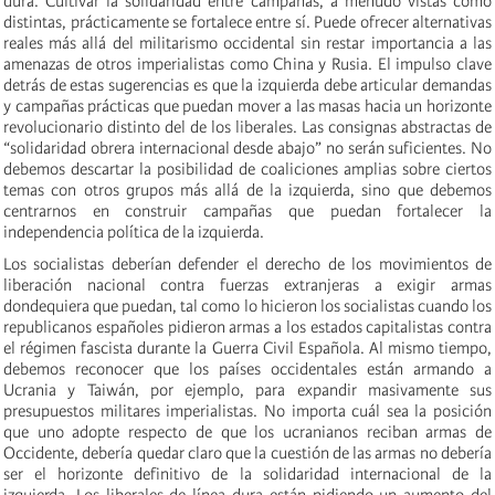
dura. Cultivar la solidaridad entre campañas, a menudo vistas como
distintas, prácticamente se fortalece entre sí. Puede ofrecer alternativas
reales más allá del militarismo occidental sin restar importancia a las
amenazas de otros imperialistas como China y Rusia. El impulso clave
detrás de estas sugerencias es que la izquierda debe articular demandas
y campañas prácticas que puedan mover a las masas hacia un horizonte
revolucionario distinto del de los liberales. Las consignas abstractas de
“solidaridad obrera internacional desde abajo” no serán suficientes. No
debemos descartar la posibilidad de coaliciones amplias sobre ciertos
temas con otros grupos más allá de la izquierda, sino que debemos
centrarnos en construir campañas que puedan fortalecer la
independencia política de la izquierda.
Los socialistas deberían defender el derecho de los movimientos de
liberación nacional contra fuerzas extranjeras a exigir armas
dondequiera que puedan, tal como lo hicieron los socialistas cuando los
republicanos españoles pidieron armas a los estados capitalistas contra
el régimen fascista durante la Guerra Civil Española. Al mismo tiempo,
debemos reconocer que los países occidentales están armando a
Ucrania y Taiwán, por ejemplo, para expandir masivamente sus
presupuestos militares imperialistas. No importa cuál sea la posición
que uno adopte respecto de que los ucranianos reciban armas de
Occidente, debería quedar claro que la cuestión de las armas no debería
ser el horizonte definitivo de la solidaridad internacional de la
izquierda. Los liberales de línea dura están pidiendo un aumento del