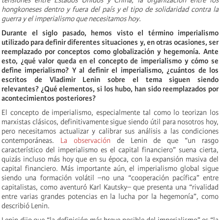
hongkoneses dentro y fuera del país y el tipo de solidaridad contra la
guerra y el imperialismo que necesitamos hoy.
Durante el siglo pasado, hemos visto el término imperialismo
utilizado para definir diferentes situaciones y, en otras ocasiones, ser
reemplazado por conceptos como globalización y hegemonía. Ante
esto, ¿qué valor queda en el concepto de imperialismo y cómo se
define imperialismo? Y al definir el imperialismo, ¿cuántos de los
escritos de Vladimir Lenin sobre el tema siguen siendo
relevantes? ¿Qué elementos, si los hubo, han sido reemplazados por
acontecimientos posteriores?
El concepto de imperialismo, especialmente tal como lo teorizan los
marxistas clásicos, definitivamente sigue siendo útil para nosotros hoy,
pero necesitamos actualizar y calibrar sus análisis a las condiciones
contemporáneas.
La observación
de Lenin de que “un rasgo
característico del imperialismo es el capital financiero” suena cierta,
quizás incluso más hoy que en su época, con la expansión masiva del
capital financiero. Más importante aún, el imperialismo global sigue
siendo una formación volátil –no una “cooperación pacífica” entre
capitalistas, como aventuró Karl Kautsky– que presenta una “rivalidad
entre varias grandes potencias en la lucha por la hegemonía”, como
describió Lenin.
Lenin dijo que “la definición más breve posible del imperialismo” es “la