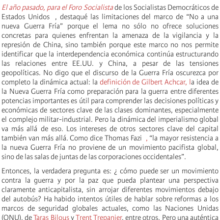
El año pasado, para el Foro Socialista
de los Socialistas Democráticos de
Estados Unidos , destaqué las limitaciones del marco de “No a una
nueva Guerra Fría” porque el lema no sólo no ofrece soluciones
concretas para quienes enfrentan la amenaza de la vigilancia y la
represión de China, sino también porque este marco no nos permite
identificar que la interdependencia económica continúa estructurando
las relaciones entre EE.UU. y China, a pesar de las tensiones
geopolíticas. No digo que el discurso de la Guerra Fría oscurezca por
completo la dinámica actual: la
definición de Gilbert Achcar, l
a idea de
la Nueva Guerra Fría como preparación para la guerra entre diferentes
potencias importantes es útil para comprender las decisiones políticas y
económicas de sectores clave de las clases dominantes, especialmente
el complejo militar-industrial. Pero la dinámica del imperialismo global
va más allá de eso. Los intereses de otros sectores clave del capital
también van más allá. Como dice Thomas Fazi
,
“la mayor resistencia a
la nueva Guerra Fría no proviene de un movimiento pacifista global,
sino de las salas de juntas de las corporaciones occidentales”.
Entonces, la verdadera pregunta es: ¿ cómo puede ser un movimiento
contra la guerra y por la paz que pueda plantear una perspectiva
claramente anticapitalista, sin arrojar diferentes movimientos debajo
del autobús? Ha habido intentos útiles de hablar sobre reformas a los
marcos de seguridad globales actuales, como las Naciones Unidas
(ONU), de
Taras Bilous
y
Trent Trepanier
, entre otros. Pero una auténtica