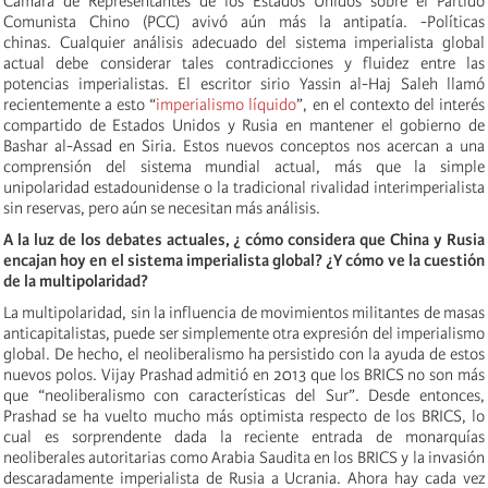
Cámara de Representantes de los Estados Unidos sobre el Partido
Comunista Chino (PCC) avivó aún más la antipatía. -Políticas
chinas. Cualquier análisis adecuado del sistema imperialista global
actual debe considerar tales contradicciones y fluidez entre las
potencias imperialistas. El escritor sirio Yassin al-Haj Saleh llamó
recientemente a esto “
imperialismo líquido
”, en el contexto del interés
compartido de Estados Unidos y Rusia en mantener el gobierno de
Bashar al-Assad en Siria. Estos nuevos conceptos nos acercan a una
comprensión del sistema mundial actual, más que la simple
unipolaridad estadounidense o la tradicional rivalidad interimperialista
sin reservas, pero aún se necesitan más análisis.
A la luz de los debates actuales, ¿ cómo considera que China y Rusia
encajan hoy en el sistema imperialista global? ¿Y cómo ve la cuestión
de la multipolaridad?
La multipolaridad, sin la influencia de movimientos militantes de masas
anticapitalistas, puede ser simplemente otra expresión del imperialismo
global. De hecho, el neoliberalismo ha persistido con la ayuda de estos
nuevos polos. Vijay Prashad admitió en 2013 que los BRICS no son más
que “neoliberalismo con características del Sur”. Desde entonces,
Prashad se ha vuelto mucho más optimista respecto de los BRICS, lo
cual es sorprendente dada la reciente entrada de monarquías
neoliberales autoritarias como Arabia Saudita en los BRICS y la invasión
descaradamente imperialista de Rusia a Ucrania. Ahora hay cada vez