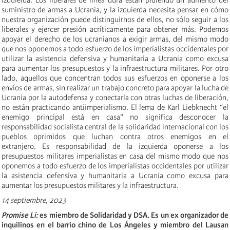
suministro de armas a Ucrania, y la izquierda necesita pensar en cómo
nuestra organización puede distinguirnos de ellos, no sólo seguir a los
liberales y ejercer presión acríticamente para obtener más. Podemos
apoyar el derecho de los ucranianos a exigir armas, del mismo modo
que nos oponemos a todo esfuerzo de los imperialistas occidentales por
utilizar la asistencia defensiva y humanitaria a Ucrania como excusa
para aumentar los presupuestos y la infraestructura militares. Por otro
lado, aquellos que concentran todos sus esfuerzos en oponerse a los
envíos de armas, sin realizar un trabajo concreto para apoyar la lucha de
Ucrania por la autodefensa y conectarla con otras luchas de liberación,
no están practicando antiimperialismo. El lema de Karl Liebknecht “el
enemigo principal está en casa” no significa desconocer la
responsabilidad socialista central de la solidaridad internacional con los
pueblos oprimidos que luchan contra otros enemigos en el
extranjero. Es responsabilidad de la izquierda oponerse a los
presupuestos militares imperialistas en casa del mismo modo que nos
oponemos a todo esfuerzo de los imperialistas occidentales por utilizar
la asistencia defensiva y humanitaria a Ucrania como excusa para
aumentar los presupuestos militares y la infraestructura.
14 septiembre, 2023
Promise Li:
es miembro de Solidaridad y DSA. Es un ex organizador de
inquilinos en el barrio chino de Los Ángeles y miembro del Lausan