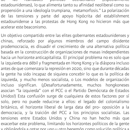
estadounidenses), lo que alimenta tanto su afinidad neoliberal como su
propensión a una ideología trumpiana, metamorfosis.” La polarización
de las tensiones y parte del apoyo hipócrita del establishment
estadounidense a las protestas de Hong Kong no hicieron más que
acelerar este beaconismo.
Un objetivo compartido entre las elites gobernantes estadounidenses y
chinas, reforzado por algunos miembros del campo disidente
prodemocracia, es disuadir el crecimiento de una alternativa política
basada en la construcción de organizaciones de masas independientes
hacia un horizonte anticapitalista. El principal problema no es solo que
la izquierda era débil y fragmentada en Hong Kong y la diáspora incluso
antes de que comenzara la represión en 2020, sino que durante décadas
la gente ha sido incapaz de siquiera concebir lo que es la política de
izquierda, y mucho menos socialista, o Los modelos de organización
incluso significan. (¡Desafortunadamente, muchos hongkoneses
asocian “la izquierda” con el PCC o el Partido Demócrata de Estados
Unidos!) Esta confusión surge de cualquiera de estos factores por sí
solo, pero no puede reducirse a ellos: el legado del colonialismo
británico, el horizonte liberal de larga data del pro- oposición a la
democracia, y la traición del PCC a los principios socialistas. Las
tensiones entre Estados Unidos y China no han hecho más que
exacerbar este problema, limitando los horizontes políticos de la gente
y obligándola a optar por uno u otro hegemón como solución política a