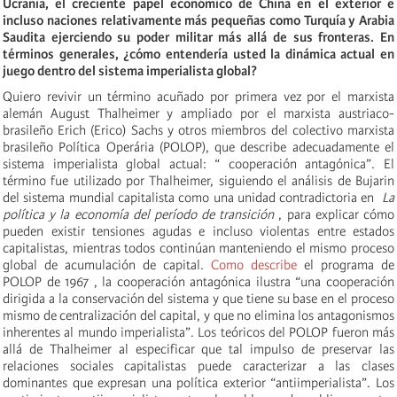
Ucrania, el creciente papel económico de China en el exterior e
incluso naciones relativamente más pequeñas como Turquía y Arabia
Saudita ejerciendo su poder militar más allá de sus fronteras. En
términos generales, ¿cómo entendería usted la dinámica actual en
juego dentro del sistema imperialista global?
Quiero revivir un término acuñado por primera vez por el marxista
alemán August Thalheimer y ampliado por el marxista austriaco-
brasileño Erich (Erico) Sachs y otros miembros del colectivo marxista
brasileño Política Operária (POLOP), que describe adecuadamente el
sistema imperialista global actual: “ cooperación antagónica”. El
término fue utilizado por Thalheimer, siguiendo el análisis de Bujarin
del sistema mundial capitalista como una unidad contradictoria en
La
política y la economía del período de transición
, para explicar cómo
pueden existir tensiones agudas e incluso violentas entre estados
capitalistas, mientras todos continúan manteniendo el mismo proceso
global de acumulación de capital.
Como describe
el programa de
POLOP de 1967 , la cooperación antagónica ilustra “una cooperación
dirigida a la conservación del sistema y que tiene su base en el proceso
mismo de centralización del capital, y que no elimina los antagonismos
inherentes al mundo imperialista”. Los teóricos del POLOP fueron más
allá de Thalheimer al especificar que tal impulso de preservar las
relaciones sociales capitalistas puede caracterizar a las clases
dominantes que expresan una política exterior “antiimperialista”. Los