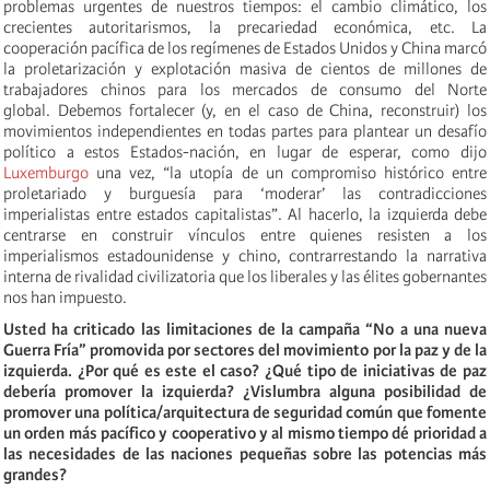
problemas urgentes de nuestros tiempos: el cambio climático, los
crecientes autoritarismos, la precariedad económica, etc. La
cooperación pacífica de los regímenes de Estados Unidos y China marcó
la proletarización y explotación masiva de cientos de millones de
trabajadores chinos para los mercados de consumo del Norte
global. Debemos fortalecer (y, en el caso de China, reconstruir) los
movimientos independientes en todas partes para plantear un desafío
político a estos Estados-nación, en lugar de esperar, como dijo
Luxemburgo
una vez, “la utopía de un compromiso histórico entre
proletariado y burguesía para ‘moderar’ las contradicciones
imperialistas entre estados capitalistas”. Al hacerlo, la izquierda debe
centrarse en construir vínculos entre quienes resisten a los
imperialismos estadounidense y chino, contrarrestando la narrativa
interna de rivalidad civilizatoria que los liberales y las élites gobernantes
nos han impuesto.
Usted ha criticado las limitaciones de la campaña “No a una nueva
Guerra Fría” promovida por sectores del movimiento por la paz y de la
izquierda. ¿Por qué es este el caso? ¿Qué tipo de iniciativas de paz
debería promover la izquierda? ¿Vislumbra alguna posibilidad de
promover una política/arquitectura de seguridad común que fomente
un orden más pacífico y cooperativo y al mismo tiempo dé prioridad a
las necesidades de las naciones pequeñas sobre las potencias más
grandes?