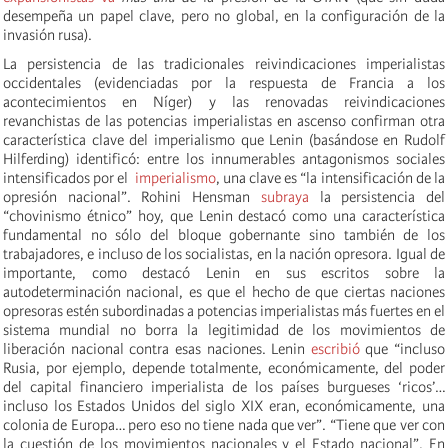
desempeña un papel clave, pero no global, en la configuración de la
invasión rusa).
La persistencia de las tradicionales reivindicaciones imperialistas
occidentales (evidenciadas por la respuesta de Francia a los
acontecimientos en Níger) y las renovadas reivindicaciones
revanchistas de las potencias imperialistas en ascenso confirman otra
característica clave del imperialismo que Lenin (basándose en Rudolf
Hilferding) identificó: entre los innumerables antagonismos sociales
intensificados por el
imperialismo
, una clave es “la intensificación de la
opresión nacional”. Rohini Hensman
subraya
la persistencia del
“chovinismo étnico” hoy, que Lenin destacó como una característica
fundamental no sólo del bloque gobernante sino también de los
trabajadores, e incluso de los socialistas, en la nación opresora. Igual de
importante, como destacó Lenin en sus escritos sobre la
autodeterminación nacional, es que el hecho de que ciertas naciones
opresoras estén subordinadas a potencias imperialistas más fuertes en el
sistema mundial no borra la legitimidad de los movimientos de
liberación nacional contra esas naciones. Lenin
escribió
que “incluso
Rusia, por ejemplo, depende totalmente, económicamente, del poder
del capital financiero imperialista de los países burgueses ‘ricos’…
incluso los Estados Unidos del siglo XIX eran, económicamente, una
colonia de Europa… pero eso no tiene nada que ver”. “Tiene que ver con
la cuestión de los movimientos nacionales y el Estado nacional”. En