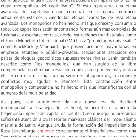
etapa monopolista del capitalismo”. Si esto representa una etapa
avanzada del capitalismo que comenzó en su época, entonces
actualmente estamos viviendo las etapas avanzadas de esta etapa
avanzada. Los monopolios no han hecho más que crecer y consumirlo
todo. Los capitalistas están encontrando formas aún más complejas de
fusionarse y asociarse entre sí, desde instituciones multilaterales como
el Fondo Monetario Internacional (FMI) hasta “propietarios universales”
como BlackRock y Vanguard, que poseen acciones mayoritarias en
empresas estatales o público-privadas. asociaciones asociadas con
países de bloques geopolíticos supuestamente rivales. Lenin también
describe cómo “los monopolios, que han surgido de la libre
competencia, no eliminan a ésta, sino que existen por encima y junto a
ella, y con ello dar lugar a una serie de antagonismos, fricciones y
conflictos muy agudos e intensos”. Esta contradicción entre
monopolios y competencia no ha hecho más que intensificarse con el
aumento de la multipolaridad.
Así pues, este surgimiento de una nueva era de rivalidad
interimperialista está lejos de ser lineal, ni perturba claramente la
hegemonía imperial del capital occidental. Creo que aquí no prestamos
suficiente atención a otras teorías marxistas clásicas del imperialismo
más allá de Lenin. Aunque cruda, la formulación del imperialismo de
Rosa Luxemburgo
entiende
correctamente el imperialismo como una
“expresión política del proceso de acumulación de capital en su lucha