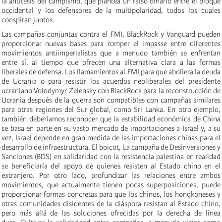
la antítesis del campismo, que plantea un falso binario entre el bloque
occidental y los defensores de la multipolaridad, todos los cuales
conspiran juntos.
Las campañas conjuntas contra el FMI, BlackRock y Vanguard pueden
proporcionar nuevas bases para romper el impasse entre diferentes
movimientos antiimperialistas que a menudo también se enfrentan
entre sí, al tiempo que ofrecen una alternativa clara a las formas
liberales de defensa. Los llamamientos al FMI para que aboliera la deuda
de Ucrania o para resistir los acuerdos neoliberales del presidente
ucraniano Volodymyr Zelensky con BlackRock para la reconstrucción de
Ucrania después de la guerra son compatibles con campañas similares
para otras regiones del Sur global, como Sri Lanka. En otro ejemplo,
también deberíamos reconocer que la estabilidad económica de China
se basa en parte en su vasto mercado de importaciones a Israel y, a su
vez, Israel depende en gran medida de las importaciones chinas para el
desarrollo de infraestructura. El boicot, La campaña de Desinversiones y
Sanciones (BDS) en solidaridad con la resistencia palestina en realidad
se beneficiaría del apoyo de quienes resisten al Estado chino en el
extranjero. Por otro lado, profundizar las relaciones entre ambos
movimientos, que actualmente tienen pocas superposiciones, puede
proporcionar formas concretas para que los chinos, los hongkoneses y
otras comunidades disidentes de la diáspora resistan al Estado chino,
pero más allá de las soluciones ofrecidas por la derecha de línea