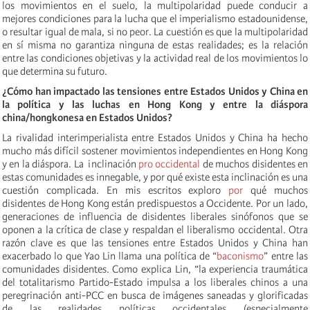
los movimientos en el suelo, la multipolaridad puede conducir a
mejores condiciones para la lucha que el imperialismo estadounidense,
o resultar igual de mala, si no peor. La cuestión es que la multipolaridad
en sí misma no garantiza ninguna de estas realidades; es la relación
entre las condiciones objetivas y la actividad real de los movimientos lo
que determina su futuro.
¿Cómo han impactado las tensiones entre Estados Unidos y China en
la política y las luchas en Hong Kong y entre la diáspora
china/hongkonesa en Estados Unidos?
La rivalidad interimperialista entre Estados Unidos y China ha hecho
mucho más difícil sostener movimientos independientes en Hong Kong
y en la diáspora. La inclinación
pro occidental
de muchos disidentes en
estas comunidades es innegable, y por qué existe esta inclinación es una
cuestión complicada. En mis escritos exploro
por
qué muchos
disidentes de Hong Kong están predispuestos a Occidente. Por un lado,
generaciones de influencia de disidentes liberales sinófonos que se
oponen a la crítica de clase y respaldan el liberalismo occidental. Otra
razón clave es que las tensiones entre Estados Unidos y China han
exacerbado lo que Yao Lin llama una política de “
baconismo
” entre las
comunidades disidentes. Como explica Lin, “la experiencia traumática
del totalitarismo Partido-Estado impulsa a los liberales chinos a una
peregrinación anti-PCC en busca de imágenes saneadas y glorificadas
de las realidades políticas occidentales (especialmente