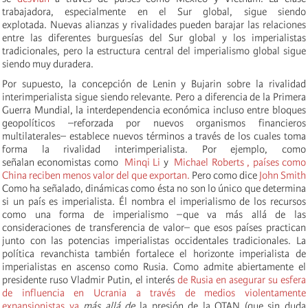
trabajadora, especialmente en el Sur global, sigue siendo
explotada. Nuevas alianzas y rivalidades pueden barajar las relaciones
entre las diferentes burguesías del Sur global y los imperialistas
tradicionales, pero la estructura central del imperialismo global sigue
siendo muy duradera.
Por supuesto, la concepción de Lenin y Bujarin sobre la rivalidad
interimperialista sigue siendo relevante. Pero a diferencia de la Primera
Guerra Mundial, la interdependencia económica incluso entre bloques
geopolíticos –reforzada por nuevos organismos financieros
multilaterales– establece nuevos términos a través de los cuales toma
forma la rivalidad interimperialista. Por ejemplo, como
señalan economistas como
Minqi Li
y
Michael Roberts , países como
China reciben menos valor del que exportan.
Pero como dice
John Smith
Como ha señalado, dinámicas como ésta no son lo único que determina
si un país es imperialista. Él nombra el imperialismo de los recursos
como una forma de imperialismo –que va más allá de las
consideraciones de transferencia de valor– que esos países practican
junto con las potencias imperialistas occidentales tradicionales. La
política revanchista también fortalece el horizonte imperialista de
imperialistas en ascenso como Rusia. Como admite abiertamente el
presidente ruso Vladmir Putin, el interés
de Rusia en asegurar su esfera
de influencia en Ucrania a través de medios violentamente
expansionistas va
más allá de
la presión de la OTAN (que sin duda