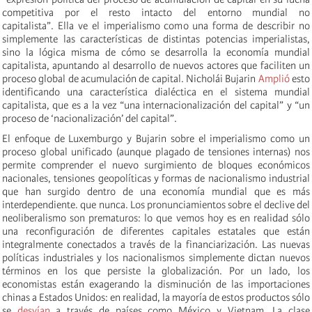
competitiva por el resto intacto del entorno mundial no
capitalista”. Ella ve el imperialismo como una forma de describir no
simplemente las características de distintas potencias imperialistas,
sino la lógica misma de cómo se desarrolla la economía mundial
capitalista, apuntando al desarrollo de nuevos actores que faciliten un
proceso global de acumulación de capital. Nicholái Bujarin
Amplió
esto
identificando una característica dialéctica en el sistema mundial
capitalista, que es a la vez “una internacionalización del capital” y “un
proceso de ‘nacionalización’ del capital”.
El enfoque de Luxemburgo y Bujarin sobre el imperialismo como un
proceso global unificado (aunque plagado de tensiones internas) nos
permite comprender el nuevo surgimiento de bloques económicos
nacionales, tensiones geopolíticas y formas de nacionalismo industrial
que han surgido dentro de una economía mundial que es más
interdependiente. que nunca. Los pronunciamientos sobre el declive del
neoliberalismo son prematuros: lo que vemos hoy es en realidad sólo
una reconfiguración de diferentes capitales estatales que están
integralmente conectados a través de la financiarización. Las nuevas
políticas industriales y los nacionalismos simplemente dictan nuevos
términos en los que persiste la globalización. Por un lado, los
economistas están exagerando la disminución de las importaciones
chinas a Estados Unidos: en realidad, la mayoría de estos productos sólo
se
desvían
a través de países como México y Vietnam. La clase