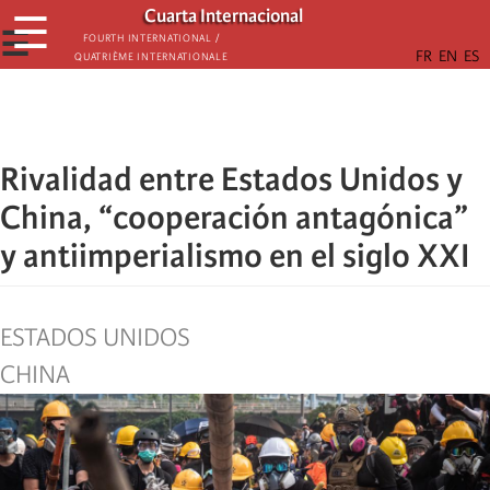
Skip
Cuarta Internacional
☰
to
☰
Fourth International /
Quatrième internationale
main
content
Rivalidad entre Estados Unidos y
China, “cooperación antagónica”
y antiimperialismo en el siglo XXI
ESTADOS UNIDOS
CHINA