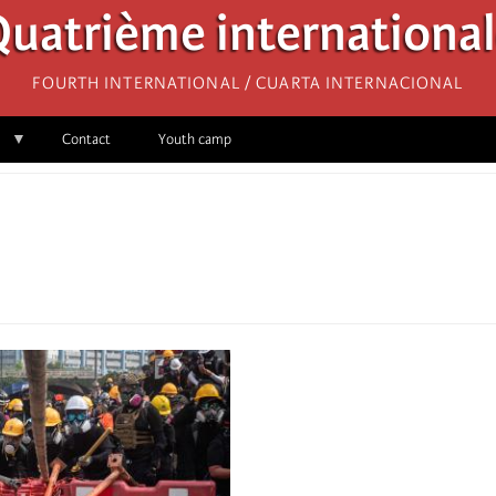
uatrième internationa
Fourth International / Cuarta Internacional
Contact
Youth camp