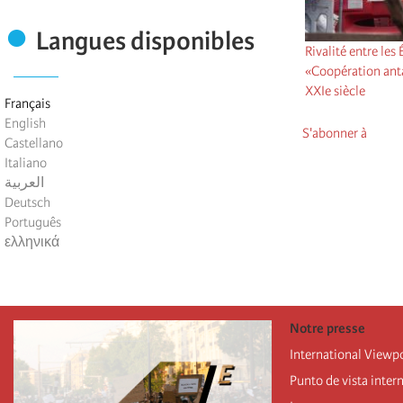
Langues disponibles
Rivalité entre les 
«Coopération anta
XXIe siècle
Français
English
S'abonner à
Castellano
Italiano
العربية
Deutsch
Português
ελληνικά
Notre presse
International Viewp
Punto de vista inter