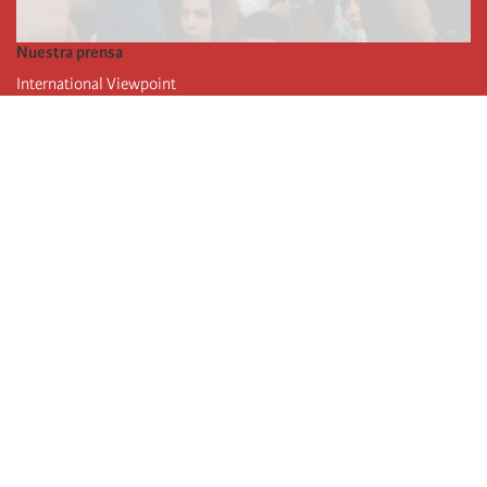
Nuestra prensa
International Viewpoint
Punto de vista internacional
Inprecor
Facebook
Twitter
La Internacional
Último Congreso de la Internacional
De
claraciones del Buró Ejecutivo
Instituto de formación (IIRE)
Campamento internacional
Autores
Videos
RSS