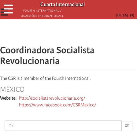
Skip
Cuarta Internacional
☰
to
☰
Fourth International /
Quatrième internationale
main
content
Coordinadora Socialista
Revolucionaria
The CSR is a member of the Fourth International.
MÉXICO
Website
http://socialistarevolucionaria.org/
https://www.facebook.com/CSRMexico/
OK
OK