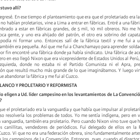
stuvo allí?
gresé. En ese tiempo el planteamiento que era que el proletariado era la
o habían proletarios, vine a Lima a entrar en fábricas. Entré a una fábric
brado a estar en fábricas grandes, de 5 mil, 10 mil obreros. No me h
oca gente, y uno era ahijado del patrón, el otro era sobrino del capat
podía ni formar uno. Entonces salí de la fábrica textil y me fui a u
también era pequeña. Así que me fui a Chanchamayo para aprender sold
or fin encontré una fábrica donde ya había sindicato. Una fábrica de acei
Pero en eso llegó Nixon que era vicepresidente de Estados Unidos al Perú, 
izquierda, donde no estaba ni el Partido Comunista ni el Apra, p
ión que resultó mucho más grande de lo que imaginábamos. Y luego vin
ue abandonar la fábrica y me fui al Cuzco.
LANCO Y PROLETARIO Y REFORMISTA
 eligen a Ud. líder campesino en los levantamientos de La Convención
?
e el proletariado era la vanguardia y que había que impulsar al proletar
so resolvería los problemas de todos. Yo me sentía indígena, pero en v
la vanguardia, también era proletario. Pero cuando Nixon vino tuve que h
os canillitas, vendedores de periódicos. Fui delegado de ellos en la
Cuzco. Vi que no era una federación obrera, sino fundamentalmente artes
n los campesinos de La Convención. Entonces, pues, cuando el director