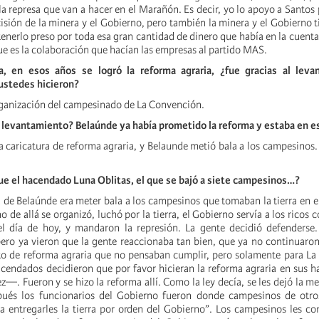
la represa que van a hacer en el Marañón. Es decir, yo lo apoyo a Santos
cisión de la minera y el Gobierno, pero también la minera y el Gobierno
enerlo preso por toda esa gran cantidad de dinero que había en la cuenta
ue es la colaboración que hacían las empresas al partido MAS.
a, en esos años se logró la reforma agraria, ¿fue gracias al lev
stedes hicieron?
organización del campesinado de La Convención.
 levantamiento? Belaúnde ya había prometido la reforma y estaba en e
 caricatura de reforma agraria, y Belaunde metió bala a los campesinos. 
ue el hacendado Luna Oblitas, el que se bajó a siete campesinos…?
ca de Belaúnde era meter bala a los campesinos que tomaban la tierra en 
 de allá se organizó, luchó por la tierra, el Gobierno servía a los ricos 
el día de hoy, y mandaron la represión. La gente decidió defenderse
ero ya vieron que la gente reaccionaba tan bien, que ya no continuaro
o de reforma agraria que no pensaban cumplir, pero solamente para La
acendados decidieron que por favor hicieran la reforma agraria en sus
z—. Fueron y se hizo la reforma allí. Como la ley decía, se les dejó la me
ués los funcionarios del Gobierno fueron donde campesinos de otros
a entregarles la tierra por orden del Gobierno”. Los campesinos les c