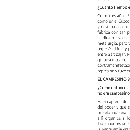
¿Cuánto tiempo e
Como tres años. Re
como en el Cuzco n
yo estaba acostum
fábrica con tan p
sindicato. No se 
metalurgia, pero 
regresé a Lima y p
entré a trabajar. 
grupúsculos de 
contramanifestac
represión y tuve q
EL CAMPESINO B
¿Cómo entonces lo
no era campesino
Había aprendido qu
del poder y que e
proletariado era 
allí organicé a l
Trabajadores del 
la vanguardia era