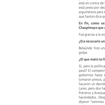
está en contra de 
está preso por de
argumentos para t
que Santos dice q
En fin, como se
Chaupimayo que u
Fue gracias a la 
¿Era necesario un
Belaúnde hizo una
golpe.
¿El que mató no f
Sí, pero la políti
pasó? El campesino
gobiernos hasta 
tomaron presos, p
Sacaron un decret
Lares; pero dos h
Potreros y Aranjue
hacendados. Desp
dijeron “venimos 