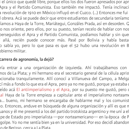
 el único que quedé libre, porque ellos los dos fueron apresados por apr
Apra y el Partido Comunista. Eso también me impactó. Tenía inclinaci
a revolución de 1910 en México influyó en el Cuzco. (…) Entonces me fui 
d obrera. Acá se puede decir que entre estudiantes de secundaria teníam
eíamos a Haya de la Torre, Mariátegui, Gonzáles Prada, así en desorden.
o nos oriente, pero ellos, por su puesto, tenían recelo de hablar con no
erseguidos el Apra y el Partido Comunista, podíamos hablar y sin quer
 allá, recién puede conocer más. Pasé por Bolivia y había bastan
No sabía yo, pero lo que pasa es que el 52 hubo una revolución en B
bierno militar.
carrera de agronomía, la dejó?
ría entrar a una organización de izquierda. Ahí trabajábamos con
os de La Plata; y mi hermano era el secretario general de la célula aprist
ncionaba tranquilamente. Allí conocí a Villanueva del Campo, a Melga
í más a fondo lo que era el Apra, pero ya no me gustó, porque ya estab
leído acá
El antiimperialismo y el Apra
, por su puesto me gustó, pero
al
Haya de la Torre empieza a capitular ante el imperialismo norteame
a… bueno, mi hermano se encargaba de hablarme mal y los comunist
o. Entonces, anduve en búsqueda de alguna organización y allí es que
ruanos y él me presentó a los del partido trotskista argentino y me uní a e
lpe de Estado pro imperialista —por norteamericano— en la época de P
golpe. Yo no me sentía bien ya en la universidad. Por eso decidí abandon
co de Berisso, cerca a La Plata.