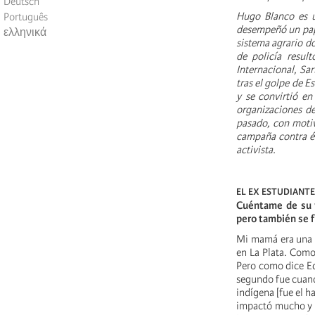
Deutsch
Hugo Blanco es u
Português
desempeñó un pape
ελληνικά
sistema agrario do
de policía resu
Internacional, Sar
tras el golpe de E
y se convirtió en
organizaciones de 
pasado, con motiv
campaña contra él
activista.
EL EX ESTUDIANTE
Cuéntame de su v
pero también se f
Mi mamá era una 
en La Plata. Como
Pero como dice Ed
segundo fue cuand
indígena [fue el h
impactó mucho y m