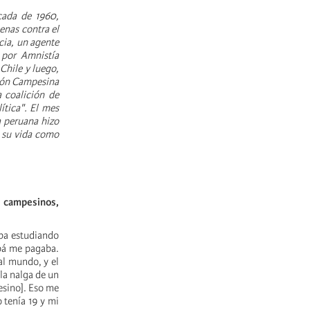
cada de 1960,
enas contra el
cia, un agente
 por Amnistía
 Chile y luego,
ción Campesina
a coalición de
ítica". El mes
a peruana hizo
a su vida como
s campesinos,
ba estudiando
apá me pagaba.
al mundo, y el
la nalga de un
esino]. Eso me
tenía 19 y mi