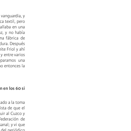
 vanguardia, y
a textil, pero
allaba en una
az, y no había
na fábrica de
adura. Después
te Friol y ahí
y entre varios
reparamos una
o entonces la
 en los 60 si
iado a la toma
ista de que el
uir al Cuzco y
 Federación de
anal; y vi que
 del periódico