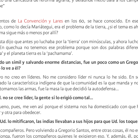
o una caricatura de reforma agraria, y Belaunde metió bala a los camp
pe”
ientos de
La Convención y Lares
en los 60, se hace conocido. En e
, como lo decía Mariátegui, era el problema de la tierra, ¿si el tema es a
ema sigue más o menos por allí?
ta dijo que antes yo luchaba por la ‘tierra’ con minúsculas, y ahora lucho 
En quechua no tenemos ese problema porque son dos palabras diferent
pa’ y el planeta tierra es la ‘pachamama’.
do un símil y salvando enorme distancias, fue un poco como un Grego
lo ve a él?
yo no creo en líderes. No me considero líder ni nunca lo he sido. En 
ado la característica indígena de que la comunidad es la que manda y no
 tomamos las armas, fue la masa la que decidió la autodefensa…
 no se cree líder, la gente sí lo erigió como tal…
Bueno, pues, me ven así porque el sistema nos ha domesticado con que
 y otra para obedecer.
d. lo mitificaron, las indias llevaban a sus hijos para que Ud. los toqu
compañeros. Pero volviendo a Gregorio Santos, entre otras cosas, él no e
Conga, fueron los compañeros quienes le exigieron eso. Y, además, él, p