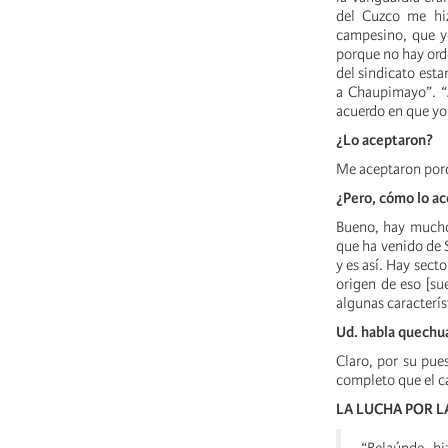
del Cuzco me hiz
campesino, que yo
porque no hay orde
del sindicato esta
a Chaupimayo”. “A
acuerdo en que yo
¿Lo aceptaron?
Me aceptaron porqu
¿Pero, cómo lo a
Bueno, hay mucho
que ha venido de 
y es así. Hay secto
origen de eso [su
algunas caracterís
Ud. habla quechu
Claro, por su pue
completo que el c
LA LUCHA POR L