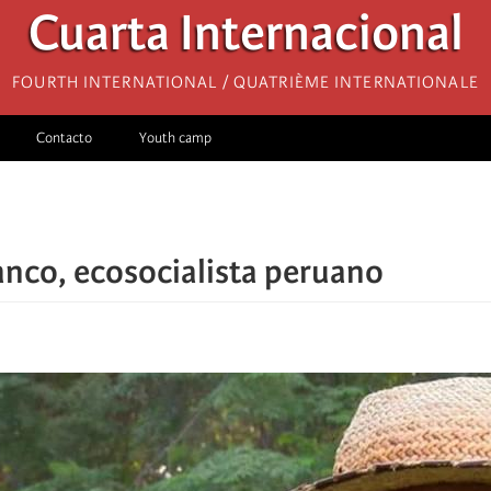
Cuarta Internacional
Fourth International / Quatrième internationale
Contacto
Youth camp
nco, ecosocialista peruano