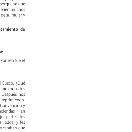
 porque sé que
 tienen muchos
 de su mujer y
antamiento de
so.
Por eso fue el
el Cuzco. ¿Qué
como todos los
. Después nos
n reprimiendo.
 Convención y
 haciendas —en
jor parte a los
 lados, y les
ontestaban que