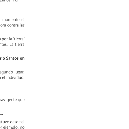
esinos. Por
se momento el
hora contra las
por la ‘tierra’
es. La tierra
rio Santos en
segundo lugar,
 el individuo.
 hay gente que
e…
stuvo desde el
or ejemplo, no