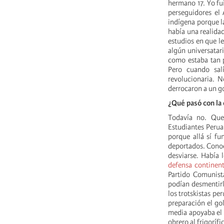
hermano 17. Yo fui
perseguidores el 
indígena porque l
había una realida
estudios en que l
algún universatari
como estaba tan p
Pero cuando salí
revolucionaria. 
derrocaron a un go
¿Qué pasó con la 
Todavía no. Que
Estudiantes Peruan
porque allá sí fu
deportados. Conoc
desviarse. Había 
defensa continent
Partido Comunist
podían desmentirl
los trotskistas pe
preparación el go
media apoyaba el 
obrero al frigorífi