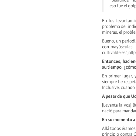
“Belaúnde hiz
eso fue el gol
En los levantam
problema del indio
mineras, el probl
Bueno, un periodis
con mayúsculas. 
cultivable es ‘jall
Entonces, hacien
su tiempo, ¿cómo 
En primer lugar, 
siempre he respet
Inclusive, cuando
A pesar de que Ud.
[Levanta la voz] 
nació para mandar
En su momento a U
Allá todos éramos 
principio contra 