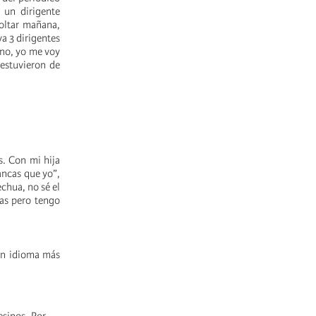
 un dirigente
soltar mañana,
a 3 dirigentes
eno, yo me voy
 estuvieron de
. Con mi hija
ancas que yo”,
echua, no sé el
nas pero tengo
un idioma más