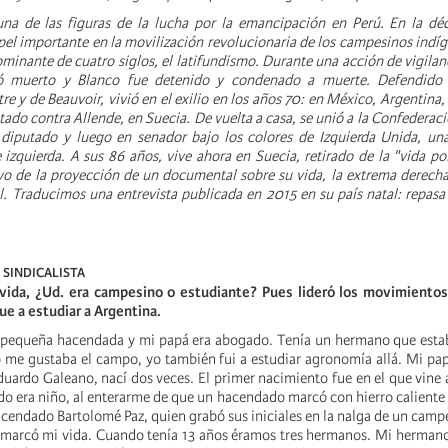
na de las figuras de la lucha por la emancipación en Perú. En la dé
l importante en la movilización revolucionaria de los campesinos indíg
minante de cuatro siglos, el latifundismo. Durante una acción de vigilan
ltó muerto y Blanco fue detenido y condenado a muerte. Defendido
tre y de Beauvoir, vivió en el exilio en los años 70: en México, Argentina,
stado contra Allende, en Suecia. De vuelta a casa, se unió a la Confedera
 diputado y luego en senador bajo los colores de Izquierda Unida, un
izquierda. A sus 86 años, vive ahora en Suecia, retirado de la "vida pol
o de la proyección de un documental sobre su vida, la extrema derech
. Traducimos una entrevista publicada en 2015 en su país natal: repas
 SINDICALISTA
ida, ¿Ud. era campesino o estudiante? Pues lideró los movimiento
ue a estudiar a Argentina.
pequeña hacendada y mi papá era abogado. Tenía un hermano que esta
 me gustaba el campo, yo también fui a estudiar agronomía allá. Mi p
uardo Galeano, nací dos veces. El primer nacimiento fue en el que vine 
o era niño, al enterarme de que un hacendado marcó con hierro caliente 
acendado Bartolomé Paz, quien grabó sus iniciales en la nalga de un camp
arcó mi vida. Cuando tenía 13 años éramos tres hermanos. Mi hermano 