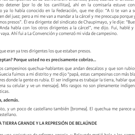
o detener [por lo de los canillitas], ahí en la comisaría estuve con
 ya lo había conocido en la Federación, que me dijo: “A ti te van a 
n del juez; pero a mi me van a mandar a la cárcel y me preocupa porque y
mos presos”. Él era dirigente del sindicato de Chaupimayo, y le dije: “Bu
nda habla con los otros dirigentes a la cárcel”, me dijo. Fui, hablé y
 vaya. Ahí fui a La Convención y comenzó mi vida de campesino.
e eran ya tres dirigentes los que estaban presos.
ceptan? Porque usted no es precisamente cobrizo…
s campesinos quechua-hablantes que andan descalzos y que son rubios
Suecia fuimos a mi distrito y me dijo “papá, estas campesinas con más bl
res donde la gente es rubia. El ser indígena es trabajar la tierra, hablar qu
ena su celular y ve un mensaje]. Mis rasgos no son plenamente indíge
ticas.
a, además.
sto, y un poco de castellano también [bromea]. El quechua me parece 
astellano.
A TIERRA GRANDE Y LA REPRESIÓN DE BELAÚNDE