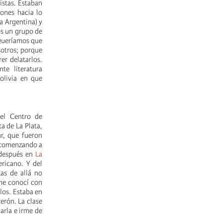
istas. Estaban
ones hacia lo
a Argentina) y
os un grupo de
 Queríamos que
sotros; porque
er delatarlos.
te literatura
olivia en que
 el Centro de
a de La Plata,
r, que fueron
a comenzando a
 después en
La
ricano. Y del
as de allá no
 me conocí con
llos. Estaba en
erón. La clase
arla e irme de