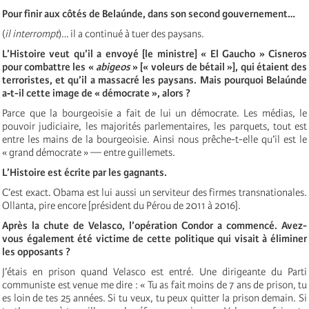
Pour finir aux côtés de Belaúnde, dans son second gouvernement…
(
il interrompt
)… il a continué à tuer des paysans.
L’Histoire veut qu’il a envoyé [le ministre] « El Gaucho » Cisneros
pour combattre les «
abigeos
» [« voleurs de bétail »], qui étaient des
terroristes, et qu’il a massacré les paysans. Mais pourquoi Belaúnde
a‑t-il cette image de « démocrate », alors ?
Parce que la bourgeoisie a fait de lui un démocrate. Les médias, le
pouvoir judiciaire, les majorités parlementaires, les parquets, tout est
entre les mains de la bourgeoisie. Ainsi nous prêche-t-elle qu’il est le
« grand démocrate » — entre guillemets.
L’Histoire est écrite par les gagnants.
C’est exact. Obama est lui aussi un serviteur des firmes transnationales.
Ollanta, pire encore [président du Pérou de 2011 à 2016]
.
Après la chute de Velasco,
l’opération Condor
a commencé. Avez-
vous également été victime de cette politique qui visait à éliminer
les opposants ?
J’étais en prison quand Velasco est entré. Une dirigeante du Parti
communiste est venue me dire : « Tu as fait moins de 7 ans de prison, tu
es loin de tes 25 années. Si tu veux, tu peux quitter la prison demain. Si