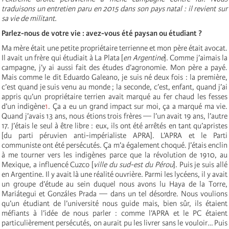
traduisons un entretien paru en 2015 dans son pays natal : il revient sur
sa vie de militant.
Parlez-nous de votre vie : avez-vous été paysan ou étudiant ?
Ma mère était une petite propriétaire terrienne et mon père était avocat.
Il avait un frère qui étudiait à La Plata [
en Argentine
]. Comme j’aimais la
campagne, j’y ai aussi fait des études d’agronomie. Mon père a payé.
Mais comme le dit Eduardo Galeano, je suis né deux fois : la première,
c’est quand je suis venu au monde ; la seconde, c’est, enfant, quand j’ai
appris qu’un propriétaire terrien avait marqué au fer chaud les fesses
d’un indigène
1
. Ça a eu un grand impact sur moi, ça a marqué ma vie.
Quand j’avais 13 ans, nous étions trois frères — l’un avait 19 ans, l’autre
17. J’étais le seul à être libre : eux, ils ont été arrêtés en tant qu’apristes
[du parti péruvien anti-impérialiste
APRA
]. L’APRA et le Parti
communiste ont été persécutés. Ça m’a également choqué. J’étais enclin
à me tourner vers les indigènes parce que la révolution de 1910, au
Mexique, a influencé Cuzco [
ville du sud-est du Pérou
]. Puis je suis allé
en Argentine. Il y avait là une réalité ouvrière. Parmi les lycéens, il y avait
un groupe d’étude au sein duquel nous avons lu Haya de la Torre,
Mariátegui et Gonzáles Prada — dans un tel désordre. Nous voulions
qu’un étudiant de l’université nous guide mais, bien sûr, ils étaient
méfiants à l’idée de nous parler : comme l’APRA et le
PC
étaient
particulièrement persécutés, on aurait pu les livrer sans le vouloir… Puis