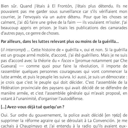
Bien sûr. Quand j’étais à El Frontón, j’étais plus détendu. Ils ne
pouvaient pas me garder sous surveillance car s’ils vérifiaient mon
courrier, je l’envoyais via un autre détenu. Pour que les choses se
calment, j’ai dû faire une grève de la faim — ils voulaient m’isoler. J’ai
beaucoup appris en prison. Je lisais les publications des camarades
d’autres pays, ce genre de choses.
Par ailleurs, dans les luttes relevant plus ou moins de la guérilla…
(
il
interrompt
) … Cette histoire de « guérilla », oui et non. Si la guérilla
est un groupe armé mobile, d’accord, j’ai été guérillero. Mais je ne suis
pas d’accord avec la théorie du «
focos
» [promue notamment par Che
Guevara] — comme quoi pour faire la révolution, il importe de
rassembler quelques personnes courageuses qui vont commencer la
lutte armée, et puis le peuple les suivra. Ici aussi, je suis un démocrate :
je crois que c’est le peuple qui doit décider. C’est l’assemblée de la
Fédération provinciale des paysans qui avait décidé de se défendre de
manière armée, et c’est l’assemblée générale qui m’avait proposé, en
votant à l’unanimité, d’organiser l’autodéfense.
[…] Avez-vous déjà tué quelqu’un ?
Oui. Sur ordre du gouvernement, la police avait décidé [en 1962] de
supprimer la réforme agraire qui se déroulait à La Convención. Je me
cachais à Chaupimayo et j’ai entendu à la radio qu’ils avaient eux-