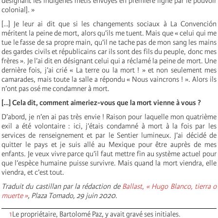
désignant les indigènes métis envoyés en première ligne par le pouvoir
colonial]. »
[…] Je leur ai dit que si les changements sociaux à La Convención
méritent la peine de mort, alors qu’ils me tuent. Mais que « celui qui me
tue le fasse de sa propre main, qu’il ne tache pas de mon sang les mains
des gardes civils et républicains car ils sont des fils du peuple, donc mes
frères ». Je l’ai dit en désignant celui qui a réclamé la peine de mort. Une
dernière fois, j’ai crié « La terre ou la mort ! » et non seulement mes
camarades, mais toute la salle a répondu « Nous vaincrons ! ». Alors ils
n’ont pas osé me condamner à mort.
[…] Cela dit, comment aimeriez-vous que la mort vienne à vous ?
D’abord, je n’en ai pas très envie ! Raison pour laquelle mon quatrième
exil a été volontaire : ici, j’étais condamné à mort à la fois par les
services de renseignement et par le Sentier lumineux. J’ai décidé de
quitter le pays et je suis allé au Mexique pour être auprès de mes
enfants. Je veux vivre parce qu’il faut mettre fin au système actuel pour
que l’espèce humaine puisse survivre. Mais quand la mort viendra, elle
viendra, et c’est tout.
Traduit du castillan par la rédaction de
Ballast,
« Hugo Blanco, tierra o
muerte »
, Plaza Tomado, 29 juin 2020.
1
Le propriétaire, Bartolomé Paz, y avait gravé ses initiales.