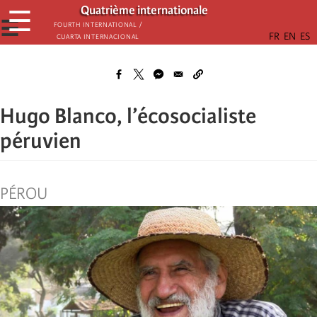
Skip
Quatrième internationale
☰
to
☰
Fourth International /
Cuarta Internacional
main
content
Hugo Blanco, l’écosocialiste
péruvien
PÉROU