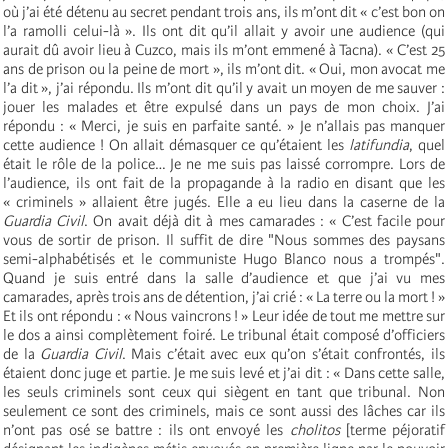
où j’ai été détenu au secret pendant trois ans, ils m’ont dit « c’est bon on
l’a ramolli celui-là ». Ils ont dit qu’il allait y avoir une audience (qui
aurait dû avoir lieu à Cuzco, mais ils m’ont emmené à Tacna). « C’est 25
ans de prison ou la peine de mort », ils m’ont dit. « Oui, mon avocat me
l’a dit », j’ai répondu. Ils m’ont dit qu’il y avait un moyen de me sauver :
jouer les malades et être expulsé dans un pays de mon choix. J’ai
répondu : « Merci, je suis en parfaite santé. » Je n’allais pas manquer
cette audience ! On allait démasquer ce qu’étaient les
latifundia
, quel
était le rôle de la police… Je ne me suis pas laissé corrompre. Lors de
l’audience, ils ont fait de la propagande à la radio en disant que les
« criminels » allaient être jugés. Elle a eu lieu dans la caserne de la
Guardia Civil
. On avait déjà dit à mes camarades : « C’est facile pour
vous de sortir de prison. Il suffit de dire "Nous sommes des paysans
semi-alphabétisés et le communiste Hugo Blanco nous a trompés".
Quand je suis entré dans la salle d’audience et que j’ai vu mes
camarades, après trois ans de détention, j’ai crié : « La terre ou la mort ! »
Et ils ont répondu : « Nous vaincrons ! » Leur idée de tout me mettre sur
le dos a ainsi complètement foiré. Le tribunal était composé d’officiers
de la
Guardia Civil
. Mais c’était avec eux qu’on s’était confrontés, ils
étaient donc juge et partie. Je me suis levé et j’ai dit : « Dans cette salle,
les seuls criminels sont ceux qui siègent en tant que tribunal. Non
seulement ce sont des criminels, mais ce sont aussi des lâches car ils
n’ont pas osé se battre : ils ont envoyé les
cholitos
[terme péjoratif