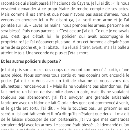
raconté ce qui s’était passé à l’hacienda de Cayara. Je lui ai dit : « Ils nous
envoient demander à ce propriétaire de rendre compte de ses actes.
Mais comme il est armé et que nous n’avons pas assez d’armes, nous
venons en chercher ici. » En disant ça, j’ai sorti mon arme et je l’ai
pointée sur lui. « Levez les mains, nous prenons les armes, personne ne
sera blessé. Puis nous partons. » C’est ce que j’ai dit. Ce que je ne savais
pas, c’est que c’était lui, le policier qui avait accompagné le
propriétaire ! Je l’ai découvert plus tard. Alors cet homme a dégainé son
arme de sa poche et je l’ai abattu. Il a réussi à tirer, avant, mais la balle a
atteint le toit. Une seconde de plus et j’étais mort.
Et les autres policiers du poste ?
Je lui ai pris son arme et des coups de feu ont commencé à partir, d’une
autre pièce. Nous sommes tous sortis et mes copains ont encerclé le
poste. J’ai dit : « Vous avez un toit de chaume et nous avons des
allumettes : rendez-vous ! » Mais ils ne voulaient pas abandonner. J’ai
fait mettre un bâton de dynamite dans un coin, mais ils ne voulaient
toujours pas abandonner. J’ai fait envoyer une grenade artisanale
fabriquée avec un bidon de lait Gloria : des gens ont commencé à venir,
et le garde est sorti. J’ai dit : « Ne le touchez pas, un prisonnier est
sacré. » Ils l’ont fait venir et il m’a dit qu’ils n’étaient que deux. Il m’a dit
de le laisser s’occuper de son partenaire. J’ai vu que mes camarades
sortaient déjà avec les armes. Le second était blessé : j’ai demandé qu’on