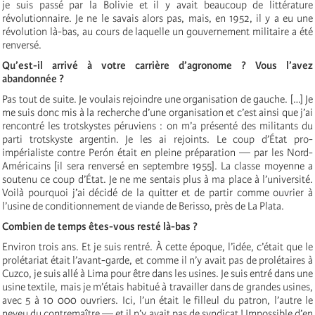
je suis passé par la Bolivie et il y avait beaucoup de littérature
révolutionnaire. Je ne le savais alors pas, mais, en 1952, il y a eu une
révolution là-bas, au cours de laquelle un gouvernement militaire a été
renversé.
Qu’est-il arrivé à votre carrière d’agronome ? Vous l’avez
abandonnée ?
Pas tout de suite. Je voulais rejoindre une organisation de gauche. […] Je
me suis donc mis à la recherche d’une organisation et c’est ainsi que j’ai
rencontré les trotskystes péruviens : on m’a présenté des militants du
parti trotskyste argentin. Je les ai rejoints. Le coup d’État pro-
impérialiste contre Perón était en pleine préparation — par les Nord-
Américains [il sera renversé en septembre 1955]. La classe moyenne a
soutenu ce coup d’État. Je ne me sentais plus à ma place à l’université.
Voilà pourquoi j’ai décidé de la quitter et de partir comme ouvrier à
l’usine de conditionnement de viande de Berisso, près de La Plata.
Combien de temps êtes-vous resté là-bas ?
Environ trois ans. Et je suis rentré. À cette époque, l’idée, c’était que le
prolétariat était l’avant-garde, et comme il n’y avait pas de prolétaires à
Cuzco, je suis allé à Lima pour être dans les usines. Je suis entré dans une
usine textile, mais je m’étais habitué à travailler dans de grandes usines,
avec 5 à 10 000 ouvriers. Ici, l’un était le filleul du patron, l’autre le
neveu du contremaître — et il n’y avait pas de syndicat ! Impossible d’en