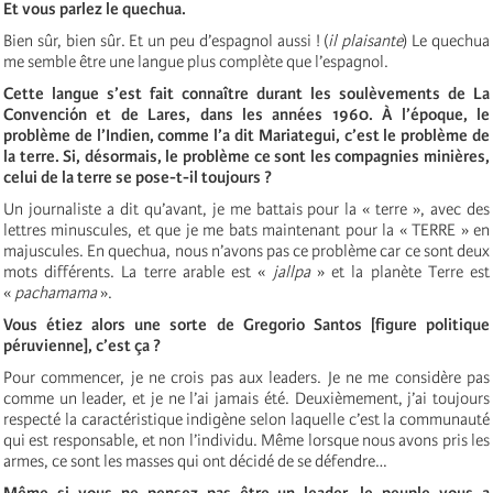
Et vous parlez le quechua.
Bien sûr, bien sûr. Et un peu d’espagnol aussi ! (
il plaisante
) Le quechua
me semble être une langue plus complète que l’espagnol.
Cette langue s’est fait
connaître durant les soulèvements
de La
Convención et de Lares, dans les années 1960. À l’époque, le
problème de l’Indien, comme l’a dit
Mariategui
, c’est le problème de
la terre. Si, désormais, le problème ce sont les compagnies minières,
celui de la terre se pose-t-il toujours ?
Un journaliste a dit qu’avant, je me battais pour la « terre », avec des
lettres minuscules, et que je me bats maintenant pour la «
TERRE
» en
majuscules. En quechua, nous n’avons pas ce problème car ce sont deux
mots différents. La terre arable est «
jallpa
» et la planète Terre est
«
pachamama
».
Vous étiez alors une sorte de Gregorio Santos [figure politique
péruvienne], c’est ça ?
Pour commencer, je ne crois pas aux leaders. Je ne me considère pas
comme un leader, et je ne l’ai jamais été. Deuxièmement, j’ai toujours
respecté la caractéristique indigène selon laquelle c’est la communauté
qui est responsable, et non l’individu. Même lorsque nous avons pris les
armes, ce sont les masses qui ont décidé de se défendre…
Même si vous ne pensez pas être un leader, le peuple vous a