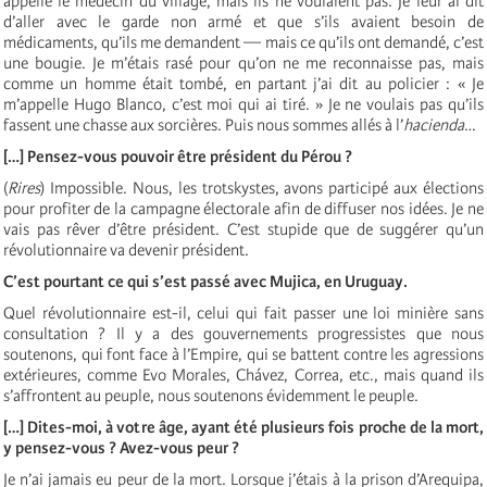
appelle le médecin du village, mais ils ne voulaient pas. Je leur ai dit
d’aller avec le garde non armé et que s’ils avaient besoin de
médicaments, qu’ils me demandent — mais ce qu’ils ont demandé, c’est
une bougie. Je m’étais rasé pour qu’on ne me reconnaisse pas, mais
comme un homme était tombé, en partant j’ai dit au policier : « Je
m’appelle Hugo Blanco, c’est moi qui ai tiré. » Je ne voulais pas qu’ils
fassent une chasse aux sorcières. Puis nous sommes allés à l’
hacienda
…
[…] Pensez-vous pouvoir être président du Pérou ?
(
Rires
) Impossible. Nous, les trotskystes, avons participé aux élections
pour profiter de la campagne électorale afin de diffuser nos idées. Je ne
vais pas rêver d’être président. C’est stupide que de suggérer qu’un
révolutionnaire va devenir président.
C’est pourtant ce qui s’est passé avec
Mujica
, en Uruguay.
Quel révolutionnaire est-il, celui qui fait passer une loi minière sans
consultation ? Il y a des gouvernements progressistes que nous
soutenons, qui font face à l’Empire, qui se battent contre les agressions
extérieures, comme Evo Morales, Ch
á
vez, Correa, etc., mais quand ils
s’affrontent au peuple, nous soutenons évidemment le peuple.
[…] Dites-moi, à votre âge, ayant été plusieurs fois proche de la mort,
y pensez-vous ? Avez-vous peur ?
Je n’ai jamais eu peur de la mort. Lorsque j’étais à la prison d’Arequipa,