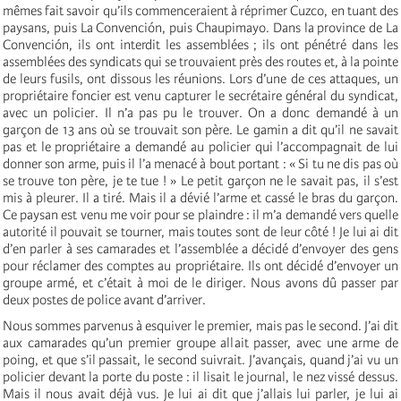
mêmes fait savoir qu’ils commenceraient à réprimer Cuzco, en tuant des
paysans, puis La Convención, puis Chaupimayo. Dans la province de La
Convención, ils ont interdit les assemblées ; ils ont pénétré dans les
assemblées des syndicats qui se trouvaient près des routes et, à la pointe
de leurs fusils, ont dissous les réunions. Lors d’une de ces attaques, un
propriétaire foncier est venu capturer le secrétaire général du syndicat,
avec un policier. Il n’a pas pu le trouver. On a donc demandé à un
garçon de 13 ans où se trouvait son père. Le gamin a dit qu’il ne savait
pas et le propriétaire a demandé au policier qui l’accompagnait de lui
donner son arme, puis il l’a menacé à bout portant : « Si tu ne dis pas où
se trouve ton père, je te tue ! » Le petit garçon ne le savait pas, il s’est
mis à pleurer. Il a tiré. Mais il a dévié l’arme et cassé le bras du garçon.
Ce paysan est venu me voir pour se plaindre : il m’a demandé vers quelle
autorité il pouvait se tourner, mais toutes sont de leur côté ! Je lui ai dit
d’en parler à ses camarades et l’assemblée a décidé d’envoyer des gens
pour réclamer des comptes au propriétaire. Ils ont décidé d’envoyer un
groupe armé, et c’était à moi de le diriger. Nous avons dû passer par
deux postes de police avant d’arriver.
Nous sommes parvenus à esquiver le premier, mais pas le second. J’ai dit
aux camarades qu’un premier groupe allait passer, avec une arme de
poing, et que s’il passait, le second suivrait. J’avançais, quand j’ai vu un
policier devant la porte du poste : il lisait le journal, le nez vissé dessus.
Mais il nous avait déjà vus. Je lui ai dit que j’allais lui parler, je lui ai