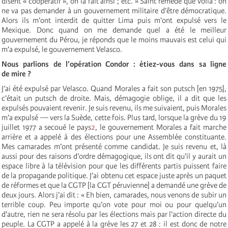
disent « coopératif », on la fait ainsi ; etc. » Saint remède que voilà : on
ne va pas demander à un gouvernement militaire d’être démocratique.
Alors ils m’ont interdit de quitter Lima puis m’ont expulsé vers le
Mexique. Donc quand on me demande quel a été le meilleur
gouvernement du Pérou, je réponds que le moins mauvais est celui qui
m’a expulsé, le gouvernement Velasco.
Nous parlions de l’opération Condor : étiez-vous dans sa ligne
de mire ?
J’ai été expulsé par Velasco. Quand Morales a fait son putsch [en 1975],
c’était un putsch de droite. Mais, démagogie oblige, il a dit que les
expulsés pouvaient revenir. Je suis revenu, ils me suivaient, puis Morales
m’a expulsé — vers la Suède, cette fois. Plus tard, lorsque la grève du 19
juillet 1977 a secoué le pays
2
, le gouvernement Morales a fait marche
arrière et a appelé à des élections pour une Assemblée constituante.
Mes camarades m’ont présenté comme candidat. Je suis revenu et, là
aussi pour des raisons d’ordre démagogique, ils ont dit qu’il y aurait un
espace libre à la télévision pour que les différents partis puissent faire
de la propagande politique. J’ai obtenu cet espace juste après un paquet
de réformes et que la
CGTP
[la
CGT
péruvienne] a demandé une grève de
deux jours. Alors j’ai dit : « Eh bien, camarades, nous venons de subir un
terrible coup. Peu importe qu’on vote pour moi ou pour quelqu’un
d’autre, rien ne sera résolu par les élections mais par l’action directe du
peuple. La
CGTP
a appelé à la grève les 27 et 28 : il est donc de notre