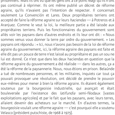
prisonniers. Mais ils ont vu que les gens ont à ce point réagi qu’ils n’ont
pas continué à réprimer. Ils ont même publié un décret de réforme
agraire, qu’ils n’avaient pas l’intention de respecter. Il concernait
seulement La Convención et Lares. Deux propriétaires terriens ont
accepté de faire la réforme agraire sur leurs
haciendas
— à Potreros et à
Aranjuez. Comme le veut la loi, la meilleure partie a été laissée aux
propriétaires terriens. Puis les fonctionnaires du gouvernement sont
allés voir les paysans dans d’autres endroits et ils leur ont dit : « Nous
sommes venus vous donner la terre par ordre du gouvernement. » Les
paysans ont répondu : « Ici, nous n’avons pas besoin de la loi de réforme
agraire du gouvernement, ici, la réforme agraire des paysans est faite et
elle dit pas un pouce de terre n’est laissé au propriétaire et pas un sou ne
lui est donné. Ce n’est que dans les deux haciendas en question que la
réforme agraire du gouvernement a été réalisée — dans les autres, ça a
été la réforme de la paysannerie. Nous, nous étions en prison. Belaúnde
a tué de nombreuses personnes, et les militaires, inquiets car tout ça
pouvait provoquer une révolution, ont décidé de prendre le pouvoir
eux-mêmes pour mener à bien la réforme agraire. Ils étaient également
soutenus par la bourgeoisie industrielle, qui avançait et était
bouleversée par l’existence des
latifundia
semi-féodaux [vastes
exploitations agricoles] et par le fait que les paysans, avec leurs terres,
allaient devenir des acheteurs sur le marché. En d’autres termes, la
bourgeoisie voulait une réforme agraire — c’est pourquoi elle a soutenu
Velasco [président putschiste, de 1968 à 1975].