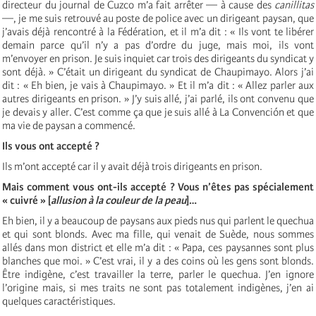
directeur du journal de Cuzco m’a fait arrêter — à cause des
canillitas
—, je me suis retrouvé au poste de police avec un dirigeant paysan, que
j’avais déjà rencontré à la Fédération, et il m’a dit : « Ils vont te libérer
demain parce qu’il n’y a pas d’ordre du juge, mais moi, ils vont
m’envoyer en prison. Je suis inquiet car trois des dirigeants du syndicat y
sont déjà. » C’était un dirigeant du syndicat de Chaupimayo. Alors j’ai
dit : « Eh bien, je vais à Chaupimayo. » Et il m’a dit : « Allez parler aux
autres dirigeants en prison. » J’y suis allé, j’ai parlé, ils ont convenu que
je devais y aller. C’est comme ça que je suis allé à La Convención et que
ma vie de paysan a commencé.
Ils vous ont accepté ?
Ils m’ont accepté car il y avait déjà trois dirigeants en prison.
Mais comment vous ont-ils accepté ? Vous n’êtes pas spécialement
« cuivré » [
allusion à la couleur de la peau
]…
Eh bien, il y a beaucoup de paysans aux pieds nus qui parlent le quechua
et qui sont blonds. Avec ma fille, qui venait de Suède, nous sommes
allés dans mon district et elle m’a dit : « Papa, ces paysannes sont plus
blanches que moi. » C’est vrai, il y a des coins où les gens sont blonds.
Être indigène, c’est travailler la terre, parler le quechua. J’en ignore
l’origine mais, si mes traits ne sont pas totalement indigènes, j’en ai
quelques caractéristiques.