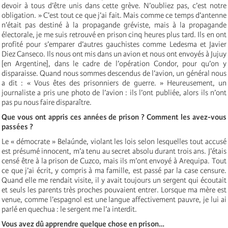
devoir à tous d’être unis dans cette grève. N’oubliez pas, c’est notre
obligation. » C’est tout ce que j’ai fait. Mais comme ce temps d’antenne
n’était pas destiné à la propagande gréviste, mais à la propagande
électorale, je me suis retrouvé en prison cinq heures plus tard. Ils en ont
profité pour s’emparer d’autres gauchistes comme Ledesma et Javier
Diez Canseco. Ils nous ont mis dans un avion et nous ont envoyés à Jujuy
[en Argentine], dans le cadre de l’opération Condor, pour qu’on y
disparaisse. Quand nous sommes descendus de l’avion, un général nous
a dit : « Vous êtes des prisonniers de guerre. » Heureusement, un
journaliste a pris une photo de l’avion : ils l’ont publiée, alors ils n’ont
pas pu nous faire disparaître.
Que vous ont appris ces années de prison ? Comment les avez-vous
passées ?
Le « démocrate » Belaúnde, violant les lois selon lesquelles tout accusé
est présumé innocent, m’a tenu au secret absolu durant trois ans. J’étais
censé être à la prison de Cuzco, mais ils m’ont envoyé à Arequipa. Tout
ce que j’ai écrit, y compris à ma famille, est passé par la case censure.
Quand elle me rendait visite, il y avait toujours un sergent qui écoutait
et seuls les parents très proches pouvaient entrer. Lorsque ma mère est
venue, comme l’espagnol est une langue affectivement pauvre, je lui ai
parlé en quechua : le sergent me l’a interdit.
Vous avez dû ap
prendre quelque chose en p
rison…