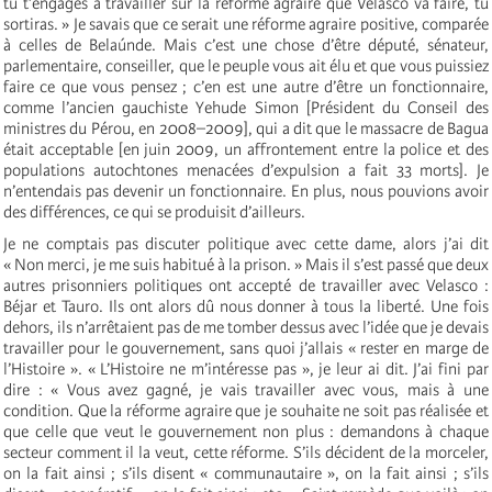
tu t’engages à travailler sur la réforme agraire que Velasco va faire, tu
sortiras. » Je savais que ce serait une réforme agraire positive, comparée
à celles de Belaúnde. Mais c’est une chose d’être député, sénateur,
parlementaire, conseiller, que le peuple vous ait élu et que vous puissiez
faire ce que vous pensez ; c’en est une autre d’être un fonctionnaire,
comme l’ancien gauchiste Yehude Simon [Président du Conseil des
ministres du Pérou, en 2008–2009], qui a dit que le massacre de Bagua
était acceptable [en juin 2009, un affrontement entre la police et des
populations autochtones menacées d’expulsion a fait 33 morts]. Je
n’entendais pas devenir un fonctionnaire. En plus, nous pouvions avoir
des différences, ce qui se produisit d’ailleurs.
Je ne comptais pas discuter politique avec cette dame, alors j’ai dit
« Non merci, je me suis habitué à la prison. » Mais il s’est passé que deux
autres prisonniers politiques ont accepté de travailler avec Velasco :
Béjar et Tauro. Ils ont alors dû nous donner à tous la liberté. Une fois
dehors, ils n’arrêtaient pas de me tomber dessus avec l’idée que je devais
travailler pour le gouvernement, sans quoi j’allais « rester en marge de
l’Histoire ». « L’Histoire ne m’intéresse pas », je leur ai dit. J’ai fini par
dire : « Vous avez gagné, je vais travailler avec vous, mais à une
condition. Que la réforme agraire que je souhaite ne soit pas réalisée et
que celle que veut le gouvernement non plus : demandons à chaque
secteur comment il la veut, cette réforme. S’ils décident de la morceler,
on la fait ainsi ; s’ils disent « communautaire », on la fait ainsi ; s’ils