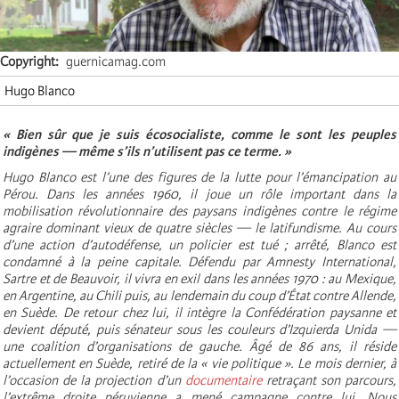
Copyright
guernicamag.com
Hugo Blanco
« Bien sûr que je suis écosocialiste, comme le sont les peuples
indigènes — même s’ils n’utilisent pas ce terme. »
Hugo Blanco est l’une des figures de la lutte pour l’émancipation au
Pérou. Dans les années 1960, il joue un rôle important dans la
mobilisation révolutionnaire des paysans indigènes contre le régime
agraire dominant vieux de quatre siècles — le latifundisme. Au cours
d’une action d’autodéfense, un policier est tué ; arrêté, Blanco est
condamné à la peine capitale. Défendu par Amnesty International,
Sartre et de Beauvoir, il vivra en exil dans les années 1970 : au Mexique,
en Argentine, au Chili puis, au lendemain du
coup d’État contre Allende
,
en Suède. De retour chez lui, il intègre la Confédération paysanne et
devient député, puis sénateur sous les couleurs d’Izquierda Unida —
une coalition d’organisations de gauche. Âgé de 86 ans, il réside
actuellement en Suède, retiré de la « vie politique ». Le mois dernier, à
l’occasion de la projection d’un
documentaire
retraçant son parcours,
l’extrême droite péruvienne a mené
campagne
contre lui. Nous