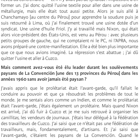
former un. J’ai donc quitté l’usine textile pour aller dans une usine de
métallurgie, mais elle était tout aussi petite. Alors je suis allé à
Chanchamayo [au centre du Pérou] pour apprendre la soudure puis je
suis retourné à Lima, où j’ai finalement trouvé une usine dotée d’un
syndicat. Une usine d’huile Friol. J’y ai travaillé mais Nixon, qui était
alors vice-président des États-Unis, est venu au Pérou : avec plusieurs
petits groupes de gauche, qui ne comptaient ni le
PC
, ni l’APRA, nous
avons préparé une contre-manifestation. Elle a été bien plus importante
que ce que nous avions imaginé. La répression s’est abattue ; j’ai dû
quitter l’usine et aller à Cuzco.
Mais comment avez-vous été élu leader durant les soulèvements
paysans de La Convención [une des 13 provinces du Pérou] dans les
années 1960 sans avoir jamais été paysan ?
J’avais appris que le prolétariat était l’avant-garde, qu’il fallait le
conduire au pouvoir et que ça résoudrait les problèmes de tout le
monde. Je me sentais alors comme un Indien, et comme le prolétariat
était l’avant-garde, j’étais également un prolétaire. Mais quand Nixon
est arrivé, j’ai dû fuir à Cuzco et je me suis retrouvé à organiser les
canillitas
, les vendeurs de journaux. J’étais leur délégué à la Fédération
des travailleurs de Cuzco. J’ai saisi que ce n’était pas une fédération de
travailleurs, mais, fondamentalement, d’artisans. Et j’ai saisi que
l’avant-garde, c’étaient les paysans de La Convención. Quand le