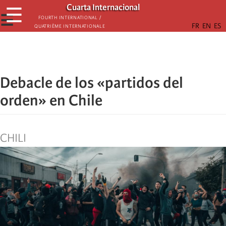
Skip
Cuarta Internacional
☰
to
☰
Fourth International /
Quatrième internationale
main
content
Debacle de los «partidos del
orden» en Chile
CHILI