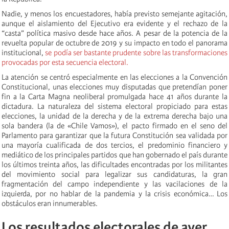
Nadie, y menos los encuestadores, había previsto semejante agitación,
aunque el aislamiento del Ejecutivo era evidente y el rechazo de la
“casta” política masivo desde hace años. A pesar de la potencia de la
revuelta popular de octubre de 2019 y su impacto en todo el panorama
institucional,
se podía ser bastante prudente sobre las transformaciones
provocadas por esta secuencia electoral.
La atención se centró especialmente en las elecciones a la Convención
Constitucional, unas elecciones muy disputadas que pretendían poner
fin a la Carta Magna neoliberal promulgada hace 41 años durante la
dictadura. La naturaleza del sistema electoral propiciado para estas
elecciones, la unidad de la derecha y de la extrema derecha bajo una
sola bandera (la de «Chile Vamos»), el pacto firmado en el seno del
Parlamento para garantizar que la futura Constitución sea validada por
una mayoría cualificada de dos tercios, el predominio financiero y
mediático de los principales partidos que han gobernado el país durante
los últimos treinta años, las dificultades encontradas por los militantes
del movimiento social para legalizar sus candidaturas, la gran
fragmentación del campo independiente y las vacilaciones de la
izquierda, por no hablar de la pandemia y la crisis económica… Los
obstáculos eran innumerables.
Los resultados electorales de ayer