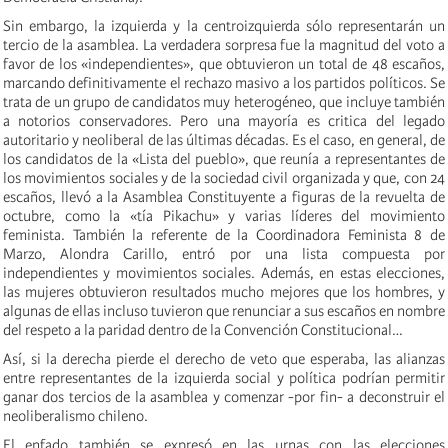
Sin embargo, la izquierda y la centroizquierda sólo representarán un
tercio de la asamblea. La verdadera sorpresa fue la magnitud del voto a
favor de los «independientes», que obtuvieron un total de 48 escaños,
marcando definitivamente el rechazo masivo a los partidos políticos. Se
trata de un grupo de candidatos muy heterogéneo, que incluye también
a notorios conservadores. Pero una mayoría es critica del legado
autoritario y neoliberal de las últimas décadas. Es el caso, en general, de
los candidatos de la «Lista del pueblo», que reunía a representantes de
los movimientos sociales y de la sociedad civil organizada y que, con 24
escaños, llevó a la Asamblea Constituyente a figuras de la revuelta de
octubre, como la «tía Pikachu» y varias líderes del movimiento
feminista. También la referente de la Coordinadora Feminista 8 de
Marzo, Alondra Carillo, entró por una lista compuesta por
independientes y movimientos sociales. Además, en estas elecciones,
las mujeres obtuvieron resultados mucho mejores que los hombres, y
algunas de ellas incluso tuvieron que renunciar a sus escaños en nombre
del respeto a la paridad dentro de la Convención Constitucional…
Así, si la derecha pierde el derecho de veto que esperaba, las alianzas
entre representantes de la izquierda social y política podrían permitir
ganar dos tercios de la asamblea y comenzar -por fin- a deconstruir el
neoliberalismo chileno.
El enfado también se expresó en las urnas con las elecciones