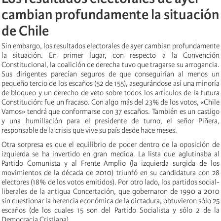
cambian profundamente la situación
de Chile
Sin embargo, los resultados electorales de ayer cambian profundamente
la situación. En primer lugar, con respecto a la Convención
Constitucional, la coalición de derecha tuvo que tragarse su arrogancia.
Sus dirigentes parecían seguros de que conseguirían al menos un
pequeño tercio de los escaños (52 de 155), asegurándose así una minoría
de bloqueo y un derecho de veto sobre todos los artículos de la futura
Constitución: fue un fracaso. Con algo más del 23% de los votos, «Chile
Vamos» tendrá que conformarse con 37 escaños. También es un castigo
y una humillación para el presidente de turno, el señor Piñera,
responsable de la crisis que vive su país desde hace meses.
Otra sorpresa es que el equilibrio de poder dentro de la oposición de
izquierda se ha invertido en gran medida. La lista que aglutinaba al
Partido Comunista y al Frente Amplio (la izquierda surgida de los
movimientos de la década de 2010) triunfó en su candidatura con 28
electores (18% de los votos emitidos). Por otro lado, los partidos social-
liberales de la antigua Concertación, que gobernaron de 1990 a 2010
sin cuestionar la herencia económica de la dictadura, obtuvieron sólo 25
escaños (de los cuales 15 son del Partido Socialista y sólo 2 de la
Democracia Cristiana).