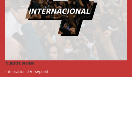
Nuestra prensa
International Viewpoint
Punto de vista internacional
Inprecor
Facebook
Twitter
La Internacional
Último Congreso de la Internacional
De
claraciones del Buró Ejecutivo